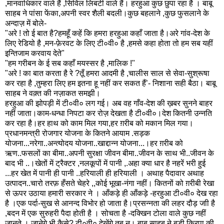
,मानवाधिकार वाले हैं ,सिविल लिबर्टी वाले हैं। हरहुआ कुछ छुपा रहा है । बाबू
साहब ने पांसा फेंका,अपनी स्वर शैली बदली।कुछ बहलाने ,कुछ फुसलाने के
अन्दाज़ में बोले-
"अरे ! तो ई बात है?हमहूँ कहें कि हमरा हरहुआ कहाँ जाता है।अरे गांव-देश के
लिए रेडियो है ,मन-फ़ेरवट के लिए टी०वी० है ,हमसे कहा होता तो हम सब यहीं
इन्तिजाम करवाय देते"
"हम गरीबन के ई सब कहाँ मयस्सर है ,मालिक !"
"अरे ! का बात करता है रे ?तूँ हमरा आदमी है ,चालीस साल से सेवा-सुश्रूषा
कर रहा है ,तुम्हरा लिए हम इतना हू नहीं कर सकत हैं’- निशाना सही बैठा। बाबू
साहब ने वक़्त की नज़ाकत समझी।
हरहुआ की झोपड़ी में टी०वी० लग गई। अब वह गाँव-देश की ख़बर सुनने बाहर
नहीं जाता।काम-धन्धा निपटा कर रोज़ देखता है टी०वी०।देश कितनी उन्नति
कर रहा है।हर हाथ को काम मिल गया,हर ग़रीब को मकान मिल गया।
प्रधानमन्त्री रोजगार योजना के कितने आयाम .सड़क
योजना...नरेगा..अन्त्योदय योजना..खाद्दान्न योजना...।हर ग़रीब को
ऋण..फसलों का बीमा..अपनी सुरक्षा जीवन बीमा..जीवन के साथ भी..जीवन के
बाद भी ..।खेतों में ट्रैक्टर ,नलकूपों में पानी ,.अहा क्या धार है नहरें भरी हुई
...हर खेत में पानी ही पानी ..हरियाली ही हरियाली । अथाह पैदावार अथाह
उत्पादन..चारो तरफ़ हँसते चेहरे ,,कोई भूखा-नंगा नहीं। कितनों को ग़रीबी रेखा
से ऊपर उठाया हमारी सरकार ने । आँकड़े ही आँकड़े -हरहुआ टी०वी० देख रहा
है ।एक पर्दा-सुख से आनन्द विभोर हो जाता है।प्रसन्नता की लहर दौड़ जाी है
,बदन में एक सुरुहरी पैदा होती है । सोचता है -दक्खिन टोला वाले कुछ नहीं
जानते । जानेगे भी कैसे? टी०वी० देखेंगे तब न। बाबू साहब ने बड़ी किरपा की