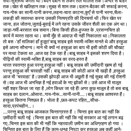
सेवा-सुश्रूषा करता था।बदन दबाने से लेकर तेल मालिश तक।अन्दर से बाहर
तक।खेत से खलिहान तक।सुबह से शाम तक।दलान-बैठका की सफाई करना,
गाय-गोरू का सानी-पानी करना,लहना-चारा काटना,कुएँ से पानी भरना,चैला-
लकड़ी की व्यवस्था करना उसकी नित्यप्रति की दिनचर्या थी।फिर खेत पर
जाना, हल जोतना,जुताई-बुवाई में लगे रहना उसके जीवन शैली का एक अंग था।
जाड़ा-गर्मी-बरसात सब समान।बिना किसी हील-हुज्जत के ,प्रसन्नचित्त हो
कार्य में व्यस्त रहता था। कभी मुँह से आवाज़ भी नहीं निकालता था।निकालता
तो बस -’हाँ मालिक! हाँ हुज़ूर!’बाबू साहब इसे स्वामी-भक्ति मानते थे और हरहुआ
इसे अपना सौभाग्य। माने भी क्यों न! हरहुआ का बाप भी इसी कोठी की चौखट
पर माथा टेकता था ,आज वह टेक रहा है।बाबू साहब ने इसको शरण दिया है।
पीढ़ियों की स्वामी-भक्ति है,बाबू साहब का वरद-हस्त है
भारत स्वतन्त्र हुआ परन्तु हरहुआ नहीं। बाबू साहब की ज़मींदारी ख़त्म हो गई
परन्तु हरहुआ की चरवाही नहीं। बाबू साहब की कोठी आज भी खड़ी है ,हरहुआ
आज भी ’चरवाहा’ है।उसकी झोपड़ी आज भी अछूती है नई सुबह की नई रोशनी
से।वह आज भी अनभिज्ञ है नई हवाओं के नए झोकों से। उसे आज भी मालूम
नहीं शहर किधर जा रहा है ,लोग किधर जा रहे हैं! अगर कुछ मालूम है तो बस बाबू
साहब का दलान..ओसारा..गाय-गोरू...सानी-पानी....।बाबू साहब आश्वस्त हैं।
हरहुआ कितना निश्छल है। भोला है ,छल-कपट रहित,,,सीधा-
सादा,प्रपंचहीन...।
....परन्तु बाबू साहब आजकल चिन्ताग्रस्त हैं । चिन्ता इस बात का नहीं कि
ज़मींदारी चली गई ।चिन्ता इस बात की नहीं कि नई सरकार आ गई लगान बढ़
गए..चिन्ता इस बात की भी नहीं कि नहरवाली ज़मीन का अधिग्रहण हो गया ।
चिन्तित इस बात के लिए हैं कि काम-धन्धा निपटा कर हरहुआ अब कहीं आने-