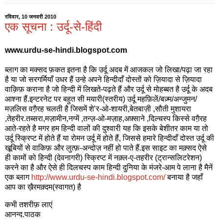
रविवार, 10 जनवरी 2010
एक सूचना : उर्दू-से-हिंदी
www.urdu-se-hindi.blogspot.com
ब्लाग का मक्सद फ़कत इतना है कि उर्दू अदब में आजकल जो लिखा/पढ़ा जा रहा
है या जो सरगर्मियाँ उधर हैं उन्हे अपने हिन्दीदाँ दोस्तों को ज़ियादा से ज़ियादा
वाक़िफ़ कराना है जो हिन्दी में लिखते-पढ़ते हैं और उर्दू से मोहब्बत है उर्दू के अदब
आश्ना हैं.इन्टरनेट पर बहुत सी मयारी(स्तरीय) उर्दू महफ़िलें/बज़्म/अन्जुमन/
मज़लिस वगै़रह चलती है जिसमें शे’र-ओ-शायरी,बेतबाज़ी ,सौती मुशायरा
,तेहरीर.तब्सरा,मज़ामीन,नग्में ,तन्ज़-ओ-मज़ाह,अफ़्साने ,दिल्चस्प किस्से वगै़रह
आते-रहते है मगर हम हिन्दी वालों की दुश्वारी यह कि इसके बेशीतर काम या तो
उर्दू स्क्रिप्ट में होते हैं या रोमन उर्दू में होते हैं, जिससे हमारे हिन्दीदाँ दोस्त उर्दू की
खूबियों से वाकिफ़ और लुत्फ़-अन्दोज़ नहीं हो पाते हैं.इस साइट का मक़्सद ऐसे
ही कामों को हिन्दी (देवनागरी) स्क्रिप्ट में नक़्ल-ए-तहरीर (ट्रान्सलिटरेशन)
करने का है और ऐसे ही दिलचस्प काम हिन्दी दुनिया के मंजरे-आम पे लाना है मैनें
एक ब्लाग
http://www.urdu-se-hindi.blogspot.com/
बनाया है जहाँ
आप का ख़ैरमक़्दम(स्वागत) है
कभी तशरीफ़ लाएं
आनन्द.पाठक