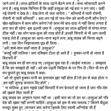
जाने लगा है।लाल-झंडियों के साथ उठने-बैठने लगा है।सभा-सोसायटी करने
लगा है।बाबू साहब चिन्तित हैं कि कहीं हरहुआ को नई हवा न लग जाए। कहीं
नई रोशनी न देख ले। देख लेगा तो जल जायेगा। " बस्तियों में जली रोशनी,
रोशनी से जली बस्तियाँ"। हवा लग गई तो गाय-गोरु को सानी-पानी कौन देगा?
खेत-खलिहान में काम कौन करेगा?जो काम मेरे बाप-दादा ने नहीं किया लगता है
करा कर ही रहेगा -इस ढलती उम्र में ।हरहुआ का लाल-झंडियों से संगत-पंगत
ठीक नहीं।यह लोग घास-फूस की तरह होते हैं ,हल्की चिंगारी से भी आग जल्दी
पकड़ लेते हैं।हरहुआ का आना-जाना बढ़ने लगा ,बाबू साहब की चिन्ता बढ़ने
लगी। एक दिन जिज्ञासावश पूछ ही लिया -
"अरे! शामे-शाम कहाँ जाता है ,हरहुआ?"
"कतहूँ नहीं मालिक ! ज़रा दक्खिन टोला हो आते हैं । हुक्का-पानी हो जाता है
बिरादरी में"
बाबू साहब मन ही मन ताड़ गए।हरहुआ घुमा रहा है।काईयां स्साला । समझता
है कि हम समझते ही नहीं।अरे हम उड़ती चिड़िया के पर गिन लें।फिर भी मन ही
मन छुपाते हुए बाबू साहब ने कहा-
"अरे तो तुम्हरे हुक्का-पानी का इन्तजाम इहां नहीं होता है?तो हम से कहा होता न
,हम यहीं जुगाड़ करवाय दिए होते"।
" ना मालिक ,इ बात नइखे !उहाँ बिरादरी में मन फ़ेरवटो हो जाता है ज़रा गाँव-देश
की ख़बरो मिल जाती है"
बाबू साहब का अनुमान ग़लत नहीं था ।इसी बात का तो डर था।हरहुआ को गाँव
देश की ख़बर नहीं लगनी चाहिये।हरहुआ को इस से क्या मतलब.? कितने बँधुआ
मजदूर मुक्त हुए ,जानकर क्या करेगा?इसके लिए स्वामी अग्निवेश जी हैं