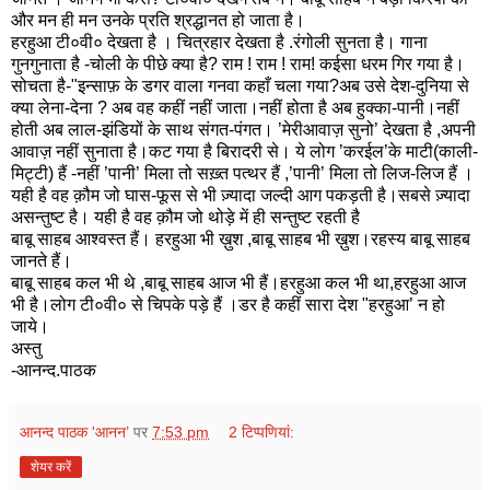
और मन ही मन उनके प्रति श्रद्धानत हो जाता है।
हरहुआ टी०वी० देखता है । चित्रहार देखता है .रंगोली सुनता है। गाना
गुनगुनाता है -चोली के पीछे क्या है? राम ! राम ! राम! कईसा धरम गिर गया है।
सोचता है-"इन्साफ़ के डगर वाला गनवा कहाँ चला गया?अब उसे देश-दुनिया से
क्या लेना-देना ? अब वह कहीं नहीं जाता।नहीं होता है अब हुक्का-पानी।नहीं
होती अब लाल-झंडियों के साथ संगत-पंगत। ’मेरीआवाज़ सुनो’ देखता है ,अपनी
आवाज़ नहीं सुनाता है।कट गया है बिरादरी से। ये लोग ’करईल’के माटी(काली-
मिट्टी) हैं -नहीं ’पानी’ मिला तो सख़्त पत्थर हैं ,’पानी’ मिला तो लिज-लिज हैं ।
यही है वह क़ौम जो घास-फूस से भी ज़्यादा जल्दी आग पकड़ती है।सबसे ज़्यादा
असन्तुष्ट है। यही है वह क़ौम जो थोड़े में ही सन्तुष्ट रहती है
बाबू साहब आश्वस्त हैं। हरहुआ भी ख़ुश ,बाबू साहब भी ख़ुश।रहस्य बाबू साहब
जानते हैं।
बाबू साहब कल भी थे ,बाबू साहब आज भी हैं।हरहुआ कल भी था,हरहुआ आज
भी है।लोग टी०वी० से चिपके पड़े हैं ।डर है कहीं सारा देश "हरहुआ’ न हो
जाये।
अस्तु
-आनन्द.पाठक
आनन्द पाठक 'आनन’
पर
7:53 pm
2 टिप्‍पणियां:
शेयर करें