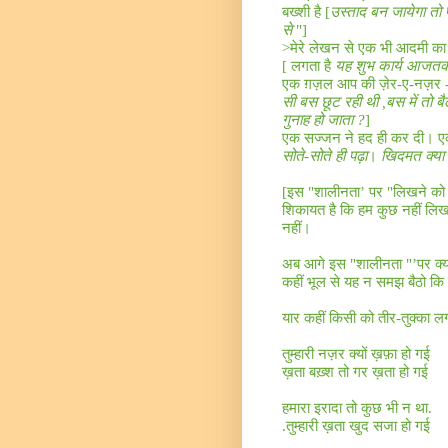
बख्शी है
[
उस्ताद बन जायेगा तो 
से
"
]
>
मेरे लेखन से एक भी आदमी का
[
लगता है
यह शुभ कार्य आजतक
एक ग़ज़ल आप की ज़ेर-ए-नज़र -बस मे
सी बस छूट रही थी
,
बस में तो बै
गुनाह हो जाता
?
]
एक सज्जन ने हद ही कर दी। एक
सोते-सोते ही पढ़ा
।
खिदमत क्या 
[
इस "शालीनता’ पर "लिखने को
शिकायत है कि हम कुछ नहीं लिखत
नहीं।
अब आगे इस "शालीनता "’पर क्य
कहीं भूल से यह न समझ बैठो कि म
यार कहीं किसी को तीर
-
तुक्का ल
तुम्हारी नज़र क्यों ख़फ़ा हो गई
ख़ता बख़्श तो गर ख़ता हो गई
हमारा इरादा तो कुछ भी न था
.
.
तुम्हारी ख़ता खुद सजा हो गई