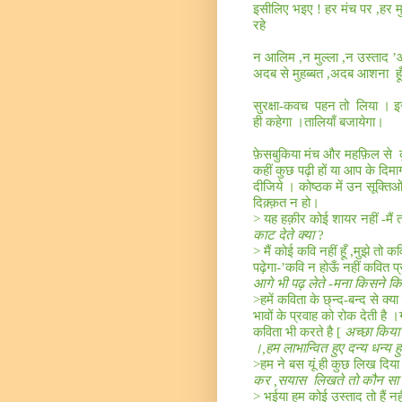
इसीलिए भइए ! हर मंच पर
,
हर म
रहे
न आलिम
,
न मुल्ला
,
न उस्ताद 
अदब से मुहब्बत
,
अदब आशना
हूँ
सुरक्षा-कवच
पहन तो
लिया । इ
ही कहेगा ।तालियाँ बजायेगा।
फ़ेसबुकिया मंच और महफ़िल से
कहीं कुछ पढ़ी हों या आप के दिमाग
दीजिये । कोष्ठक में उन सूक्तिओं
दिक़्क़त न हो।
>
यह हक़ीर कोई शायर नहीं
-
मैं
काट देते क्या
?
>
मैं कोई कवि नहीं हूँ
,
मुझे तो क
पढ़ेगा
-’
कवि न होऊँ नहीं कवित प्
आगे भी पढ़ लेते -मना किसने क
>
हमें कविता के छ्न्द
-
बन्द से क्य
भावों के प्रवाह को रोक देती है ।
कविता भी करते है
[
अच्छा किया
।
,
हम लाभान्वित हुए दन्य धन्य हुए
>
हम ने बस यूं ही कुछ लिख दिय
कर
,
सयास
लिखते तो कौन सा त
>
भईया हम कोई उस्ताद तो हैं नह