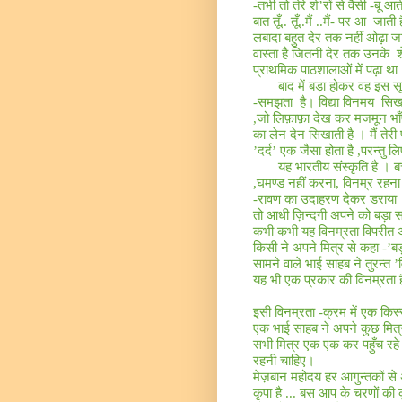
-तभी तो तेरे शे’रों से वैसी -बू 
बात तूँ
..
तूँ
..
मैं
..
मैं- पर आ
जाती 
लबादा बहुत देर तक नहीं ओढ़ा 
वास्ता है जितनी देर तक उनके
श
प्राथमिक पाठशालाओं में पढ़ा था
बाद में बड़ा होकर वह इस स
-
समझता
है। विद्या विनमय
सिखा
,
जो लिफ़ाफ़ा देख कर मजमून भाँ
का लेन देन सिखाती है । मैं तेरी
’दर्द’ एक जैसा होता है ,परन्त
यह भारतीय संस्कृति है ।
,
घमण्ड नहीं करना, विनम्र रहना
-रावण का उदाहरण देकर डराया
तो आधी ज़िन्दगी अपने को बड़ा सम
कभी कभी यह विनम्रता विपरीत अर
किसी ने अपने मित्र से कहा
-’
बड़
सामने वाले भाई साहब ने तुरन्
यह भी एक प्रकार की विनम्रता 
इसी विनम्रता -क्रम में एक किस
एक भाई साहब ने अपने कुछ मित्
सभी मित्र एक एक कर पहुँच रहे
रहनी चाहिए।
मेज़बान महोदय हर आगुन्तकों से
कृपा है
...
बस आप के चरणों की कृ