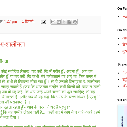
On Fa
Fa
पर
4:27 pm
1 टिप्पणी:
On Yo
आव
ा-ए-शालीनता
शे’
मुख
लीनता
मेरे अन्य
सा कोई नवोदित लेखक
यह कहें
कि मैं गरीब हूँ
,
अदना हूँ
,
आप का
गी
ीर हूँ
या यह कहें
कि कभी
मेरे ग़रीबखाने पर आएं या
फिर कब्र में
उर्
ैं तो अभी तो लिखना सीख रहा हूँ । तो ये उनकी विनम्रता है
,
शालीनता
शे’
समझ सकते हैं।जब कि आजतक उन्होनें कभी किसी को
घास न डाली
 ।जब वो यह कहें
कि आप उन्हें अपने चरणों का धूल समझिए
तो यह
विनम्रता है ।और जब वो यह कहें
कि ’आप के चरण किधर है प्रभु !"
रोज़ तमा
ा की पराकाष्ठा है ।
बार पूछता रहता हूँ -"आप के चरण किधर है प्रभु !"
ं कि यह गम्भीर लेखन नहीं है
.....
कहीं बाद में आप ये न कहें -’अरे
!
हमें
ो बता दिया ।