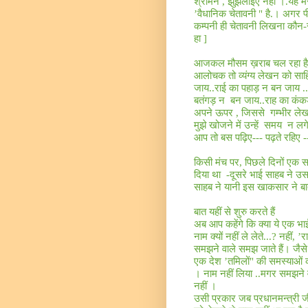
श्रीमन , झुँझलाइए नहीं ।
.
यह मे
’वैधानिक चेतावनी
"
है
.
। अगर पीत
कम्पनी ही चेतावनी लिखना कौन-
हा ]
आजकल मौसम ख़राब चल रहा ह
आलोचक तो व्यंग्य लेखन को साहित
जाय
..
राई का पहाड़ न बन जाय
..
बतंगड़ न
बन जाय
..
राह का कं
अपने ऊपर
,
जिससे
गम्भीर लेख
मुझे खोजने में उन्हें
समय
न लग
आप तो बस पढ़िए
---
पढ़ते रहिए
-
किसी मंच पर
,
पिछले दिनों एक 
दिया था
-
दूसरे भाई साहब ने 
साहब ने यानी इस खाकसार ने 
बात यहीं से शुरु करते हैं
अब आप कहेंगे कि क्या ये एक भ
नाम क्यों नहीं ले लेते
...?
नहीं
, ’
र
समझने वाले समझ जाते हैं। जैसे
एक देश ’तमिलों
"
की समस्याओं क
। नाम नहीं लिया
..
मगर समझने 
नहीं ।
उसी प्रकार जब प्रधानमन्त्री जी