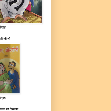
संग्रह
्रीमती जी
संग्रह
ल्लम बैठ निठल्लम