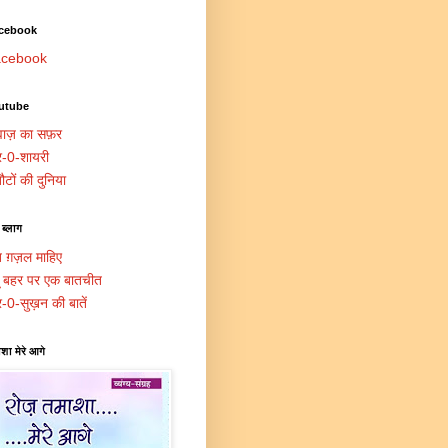
cebook
cebook
utube
ाज़ का सफ़र
र-0-शायरी
ौटों की दुनिया
 ब्लाग
त ग़ज़ल माहिए
दू बहर पर एक बातचीत
र-0-सुख़न की बातें
शा मेरे आगे