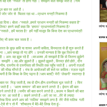
 तो वह देश ’नेपाल’ तो होगा नहीं । समझने वाले समझ जाते है ।नाम
ल बात पर आते हैं ।
 जोर जोर से
चिल्ला रहा था
--
प्रधान मन्त्री निकम्मा है
ंडा दिया। बोला
-"
स्साले
,
हमारे प्रधान मन्त्री को निकम्मा कहता है
"
व्यंग्य 
लिया
?
हमने कहाँ कहा कि ’हमारा’ प्रधानमंत्री निकम्मा है
?
"
स्साले
,
हमें चराता है
?
हमें नहीं मालूम कि किस देश का प्रधानमंत्री
शरणम श
लिए भी काम चल जाता है ।
ारत के कुछ कवि या शायर अपनी कविता
,
विनम्रता से ही शुरु करते हैं
ाना ।
,
आप समझ तो गए होंगे । उनकी मान्यता है कि वृक्ष जितना ही
ै । अत: वह झुक रहे हैं
।बरअक्स
,
वो समझते हैं कि वो जितना झुकेगे
 समझेंगे ।
.
वह
.
और झुकते हैं । झुकते झुकते
,
विनम्र होते होते
,
दीन
नीय. दयनीय से दयनीयता की स्थिति तक पहुँच जाते हैं । अपनी ग़ज़लों
 की भीख माँगते हैं । मंच के आयोजकों की शर्त पर कविता / ग़ज़ल पढ़ते
चनी है कि विपक्ष के लिए पढ़ना है
?
आप बताएँ
?
मेरी ’लेखनी’ स्वतन्त्र है
बात पर
भिड़ जाती है
,
तब वो दीन
-
हीन
-
दयनीयता भूल जाते हैं
। फिर
ाते हैं ।
’आत्म सम्मान’ की बात करने लगते
है। ईमान की बात
रने लगते हैं है ।जमीर की बात करने लगते है।
,
कलम न बिकने की बात
व्यंग्य 
चर पर
आ जाते हैं । कहने लगते हैं
--
अरे जा जा
..
तेरे से ज़्यादा
 लिख दिया अपने आप को ’ग़ालिब’ समझने लगा है
तेरे जैसे ग़ालिब
गली
-
ऐसे शे’र तो मैं
’शौचालय में बैठे
-
बैठे लिख देता हूं
~
अल्लम ग