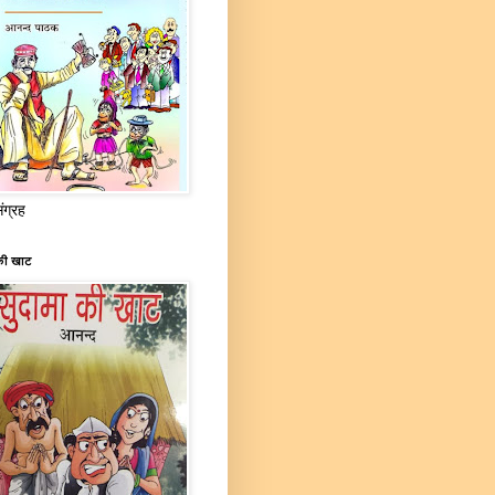
संग्रह
की खाट