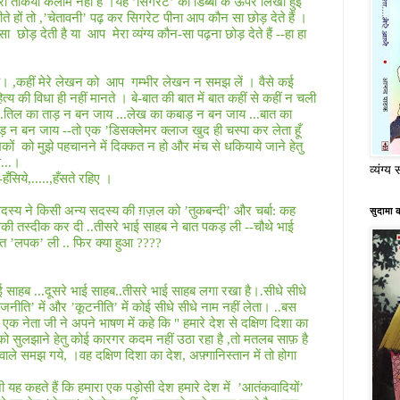
रा तकिया कलाम नहीं है ।यह ’सिगरेट’ की डिब्बी के ऊपर लिखी हुई
े हों तो
,
’चेतावनी’ पढ़ कर सिगरेट पीना आप कौन सा छोड़ देते हैं ।
सा
छोड़ देती है या
आप
मेरा व्यंग्य कौन-सा पढ़ना छोड़ देते हैं --हा हा
ै।
,
कहीं मेरे लेखन को
आप
गम्भीर लेखन न समझ लें । वैसे कई
्य की विधा ही नहीं मानते । बे
-
बात की बात में बात कहीं से कहीं न चली
.
तिल का ताड़ न बन जाय
...
लेख का कबाड़ न बन जाय
...
बात का
कड़ न बन जाय
--
तो एक ’डिसक्लेमर क्लाज खुद ही चस्पा कर लेता हूँ
कों
को मुझे पहचानने में दिक्कत न हो और मंच से धकियाये जाने हेतु
े
...
।
व्यंग्य 
-
हँसिये
,.....,
हँसते रहिए ।
सदस्य ने किसी अन्य सदस्य की ग़ज़ल को ’तुकबन्दी’ और चर्बा: कह
सुदामा 
उसकी तस्दीक कर दी
..
तीसरे भाई साहब ने बात पकड़ ली
--
चौथे भाई
बात ’लपक’ ली
..
फिर क्या हुआ
????
ाई साहब
...
दूसरे भाई साहब
..
तीसरे भाई साहब लगा रखा है।
.
सीधे सीधे
ाजनीति’ में और ’कूटनीति’ में कोई सीधे सीधे नाम नहीं लेता।
..
बस
 एक नेता जी ने अपने भाषण में कहे कि
"
हमारे देश से दक्षिण दिशा का
ो सुलझाने हेतु कोई कारगर कदम नहीं उठा रहा है
,
तो मतलब साफ़ है
वाले समझ गये
,
।वह दक्षिण दिशा का देश
,
अफ़्गानिस्तान में तो होगा
 यह कहते हैं कि हमारा एक पड़ोसी देश हमारे देश में
’आतंकवादियों’