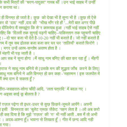
कि सभी मित्रों की ’चरण
-
पादुका
"
गायब थीं ।उन भाई साहब नें उन्हीं
जन कराया था।
ही विनम्र हो जाते है। कुछ
को देखा भी है सुना भी है ।कुछ तो ऐसे
ोकर वो ’दाद’ नहीं
,
दाद की
’भीख माँग रहे हों ’
...
मेरी बात अगर पीछे
जा दीजियेगा मैं समझूंगा कि शे’र कामयाब हुआ ।नहीं भाई साहब ऐसे नहीं
ाहिए कि ’दिल्ली तक सुनाई पड़नी चाहिए--पाकिस्तान तक पहुचनी चाहिए
िए।
--
दो चार बजा भी देते है
-10-20
नहीं भी बजाते हैं। जो नहीं बजाते हैं
े जनम में तुम सब ढोलक बजा बजा कर घर घर ’तालियाँ’ बजाते फिरोगे ।
 । मगर उन्हें आत्म-सन्तोष अवश्य होता है ।
ं मंहगी भी पड़ जाती है ।
आप सब ने सुना होगा ।मैं साधु नाम बनिए की बात कर रहा हूँ । मँहगी
।
राज ने साधु नाम बनिये से [उसके मन की शुद्धता जाँच
करने के लिए
]
 साधु नाम बनिये ने अति विनम्र हो कर कहा
-’
महात्मन
!
इस जलपोत में
मैं क्या दान दे सकता हूँ
?
ीरा
-
जवाहरात
-
सोना चाँदी आदि
,
’लता पत्रादि’ में बदल गए ।
ोग अइसा काई कू बोलता है
?
नी ग़ज़ल पढ़ेगा तो इधर
-
उधर से कुछ फ़िक़रे
-
जुमले आयेंगे। अपनी
ो इसी
विनम्रता का ’बुलेट प्रूफ़ जैकेट ’पहन लेता है ।
-
लो अब करो
 ही कह दिया है कि मुझे ’ग़ज़ल’ की ’ग़’ भी नहीं आती ..बस मैं तो अभी
है । अदब
-
आश्ना हूँ॥ भावना से लिखता हूँ । गीत में छन्द आदि नही
 आ गया।