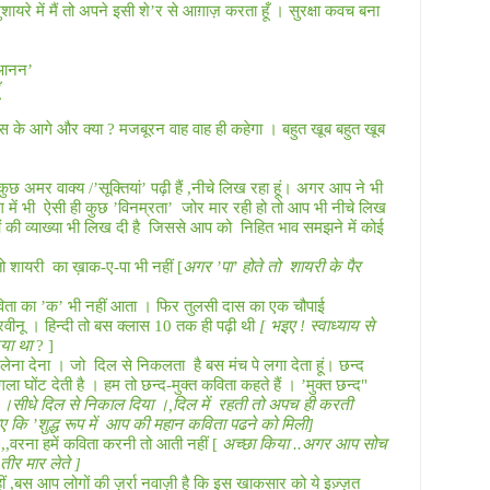
ुशायरे में मैं तो अपने इसी शे’र से आग़ाज़ करता हूँ । सुरक्षा कवच बना
’आनन’
स के आगे और क्या
?
मजबूरन वाह वाह ही कहेगा । बहुत खूब बहुत खूब
कुछ अमर वाक्य /’सूक्तियां’ पढ़ी हैं
,
नीचे लिख रहा हूं। अगर आप ने भी
 में भी
ऐसी ही कुछ ’विनम्रता’
जोर मार रही हो तो आप भी नीचे लिख
 की व्याख्या भी लिख दी है
जिससे आप को
निहित भाव समझने में कोई
 तो शायरी
का ख़ाक
-
ए
-
पा भी नहीं
[
अगर ’पा’ होते तो
शायरी के पैर
विता का ’क’ भी नहीं आता । फिर तुलसी दास का एक चौपाई
रवीनू । हिन्दी तो बस क्लास
10
तक ही पढ़ी थी
[ भइए ! स्वाध्याय से
िया था
? ]
ा लेना देना । जो
दिल से निकलता
है बस मंच पे लगा देता हूं। छन्द
गला घोंट देती है । हम तो छन्द-मुक्त कविता कहते हैं । ’मुक्त छन्द"
 ।सीधे दिल से निकाल दिया ।
,
दिल में
रहती तो अपच ही करती
 कि ’शुद्ध रूप में
आप की महान कविता पढने को मिली
]
ा
,,
वरना हमें कविता करनी तो आती नहीं
[
अच्छा किया
..
अगर आप सोच
ीर मार लेते ]
ीं
,
बस आप लोगों की ज़र्रा नवाज़ी है कि इस खाकसार को ये इज़्ज़त