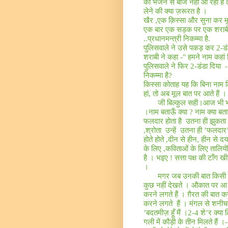
को भेजने से बाज नहीं आ रहा है
लेने की क्या ज़रूरत है ।
खैर
,
एक क़िस्सा और सुना कर मू
एक बार एक सड़क पर एक शराबी
..
प्रधानमन्त्री निकम्मा है
.
पुलिसवाले ने उसे पकड़ कर
2-
ड
शराबी ने कहा
-"
हमने नाम कहां 
पुलिसवाले ने फिर
2-
डंडा दिया
-
निकम्मा है
?
किस्सा कोताह यह कि बिना नाम 
हां
,
तो अब मूल बात पर आते हैं ।
जी बिल्कुल सही।आज भी भ
।नाम बताऊँ क्या
?
नाम क्या बत
फलदार होता है
उतना ही झुकता ह
,
श्रोता
उन्हें
उतना ही ’फलदार’
होते होते
,
दीन से हीन
,
हीन से दय
के लिए
,
कविताओं के लिए तालियॊ
है । भइए ! सत्ता पक्ष की टाँग खी
।
मगर जब उनकी बात किसी 
कुछ नहीं देखते । औकात पर आ ज
करने लगते हैं । ग़ैरत की बात क
करने लगते
हैं । मंगल से शनी
’बदतमीज़ हूँ मैं ।
2-4
शे’र क्या
गली में कौड़ी के तीन मिलते हैं ।
-