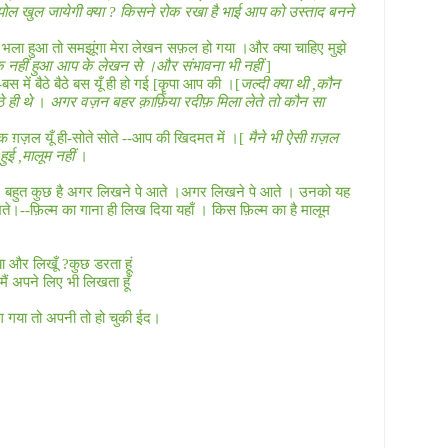
पोल खुल जायेगी क्या
?
किसने रोक रखा है भाई आप को उस्ताद बनने
 भला हुआ तो समझूंगा मेरा लेखन सफ़ल हो गया ।और क्या चाहिए मुझे
 नहीं हुआ आप के लेखन से ।और संभावना भी नहीं
]
ं बैठे बैठे बस यूँ ही हो गई [कॄपा आप की ।[
जल्दी क्या थी
,
कौन
ठे ही थे
।
अगर वज़न बहर क़ाफ़िया रदीफ़ मिला लेते तो कौन सा
 ग़ज़ल यूँ ही-सोते सोते --आप की खिदमत में ।[
मैने भी ऐसी ग़ज़ल
हुई
,
मालूम नहीं
।
बहुत कुछ है अगर लिखने पे आते ।अगर लिखने पे आते । उनको यह
े।--फ़िल्म का गाना ही लिख दिया यहाँ । किस फ़िल्म का है मालूम
ा और लिखूँ
?
कुछ डरता हूं
ैं अपने लिए भी लिखता हूँ
ग गया तो अपनी तो हो चुकी ईद।