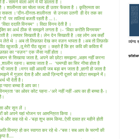
आती है - सामने वाला आग में घी डालता है ।
है । शालीनता का चोला जल्द ही उतार फेंकता है । कृत्रिमता का
जा सकता ।’दीन
-
दीनता-शालीनता
से उनका उतनी
ही देर तक का
े’रों
पर तालियां बजती रहती है
...
।
.
’विद्या ददाति विनयम
"
। विद्या विनय देती है ।
ूक्ति का अर्थ ठीक से समझने लगता है ।
- ’
विद्या करोति विनमयम
"
ती है ।व्यापार सिखाती है। लेन देन सिखाती है ।वह लोग अब कहाँ
प लेते थे । अब तो लिफ़ाफ़ा देख कर वज़न भापता है ।अब तो लिफ़ाफ़े
व्यंग्य 
 पीठ खुजाऊँ
,
तू मेरी पीठ खुजा । कहते हैं कि हर कवि की कविता में
ु लिफ़ाफ़ा का “वज़न” एक जैसा नहीं होता ।
फ़ॉलोअ
 बचपन से सिखाया जाता है, अपने को छोटा समझना
,
अहम नहीं करना
,
शालीन रहना। बताया जाता है --
’घमण्डी का सिर नीचा होता है
भी जाता है ।मगर वही आदमी जब बड़ा बन जाता है
,
ज्ञानी हो जाता है
झने में गुज़ार देता है और आधी ज़िन्दगी दूसरे को छोटा समझने में।
्थ भी देती है।
ा प्यारा बच्चा है आप का
!
त ’विनम्रता ’का ओवर कोट पहना
-’
अरे नहीं नहीं
-
आप का ही बच्चा है
-
।
है।
्सा और सुन लें ।
रों को अपने यहां भोजन पर आमन्त्रित किया ।
 थे और कह रहे थे
-’
बड़ा शुभ काम किया
..
ऐसी दावत हर महीने होती
 अति विनम्र हो कर स्वागत कर रहे थे
-"
बस
!
सब आप के चरणों की
पा है
....