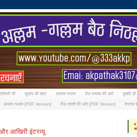
्रीमती जी
सुदामा की खाट
अल्लम गल्लम
रोज़ तमाशा-मेरे आगे
मुखौटे ही
अल्लम गल्लम [PDF Version]
रोज़ तमाशे मेरे आगे [PDF Version]
शरणम श
 और आखिरी इंटरव्यू