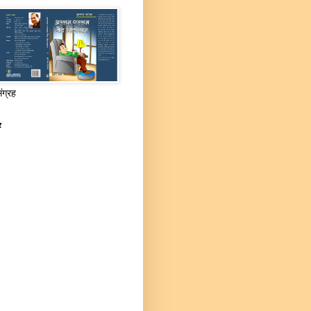
संग्रह
र