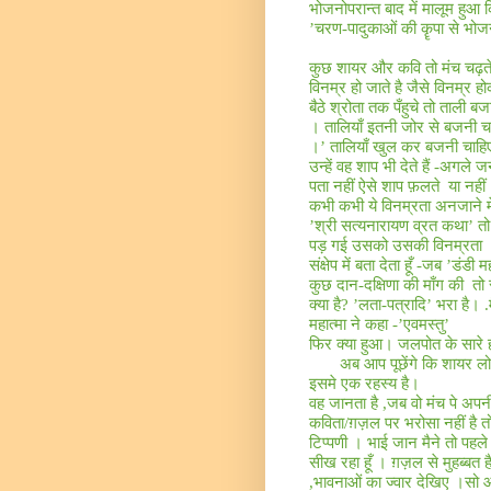
भोजनोपरान्त बाद में मालूम हुआ 
’चरण-पादुकाओं की कॄपा से भो
कुछ शायर और कवि तो मंच चढ़ते 
विनम्र हो जाते है जैसे विनम्र ह
बैठे श्रोता तक पँहुचे तो ताली ब
। तालियाँ इतनी जोर से बजनी च
।’ तालियाँ खुल कर बजनी चाह
उन्हें वह शाप भी देते हैं -अगल
पता नहीं ऐसे शाप फ़लते
या नहीं
कभी कभी ये विनम्रता अनजाने मे
’
श्री सत्यनारायण व्रत कथा’ तो 
पड़ गई उसको उसकी विनम्रता 
संक्षेप में बता देता हूँ
-
जब ’डंडी मह
कुछ दान
-
दक्षिणा की माँग की
तो
क्या है
?
’लता
-
पत्रादि’ भरा है।
.
महात्मा ने कहा
-’
एवमस्तु’
फिर क्या हुआ। जलपोत के सारे ह
अब आप पूछेंगे कि शायर ल
इसमे एक रहस्य है।
वह जानता है
,
जब वो मंच पे अप
कविता/ग़ज़ल पर भरोसा नहीं है त
टिप्पणी । भाई जान मैने तो पहले
सीख रहा हूँ । ग़ज़ल से मुहब्बत 
,भावनाओं का ज्वार देखिए ।सो