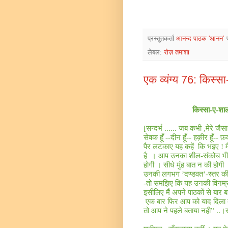
प्रस्तुतकर्ता
आनन्द पाठक 'आनन’
लेबल:
रोज़ तमाशा
एक व्यंग्य 76: किस्स
किस्सा-ए
-
शा
[
सन्दर्भ
......
जब कभी
,
मेरे जै
सेवक हूँ --दीन हूँ-- हक़ीर हूँ-- फ़क
पैर लटकाए यह कहें
कि भइए ! म
है
। आप उनका शील-संकोच भी 
होगी । सीधे मुंह बात न की होगी
उनकी लगभग ’दण्डवत’-स्तर की 
-तो समझिए कि यह उनकी विनम्रत
इसीलिए मैं अपने पाठकों से बार 
एक बार फिर आप को याद दिला दू
तो आप ने पहले बताया नही”
..
।स