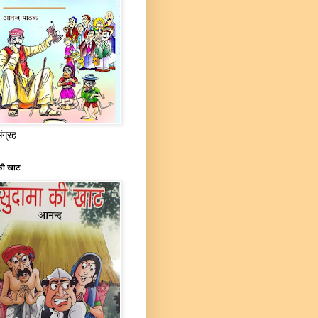
संग्रह
की खाट