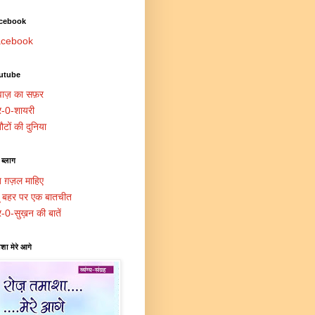
cebook
cebook
utube
ाज़ का सफ़र
र-0-शायरी
ौटों की दुनिया
 ब्लाग
त ग़ज़ल माहिए
दू बहर पर एक बातचीत
र-0-सुख़न की बातें
शा मेरे आगे