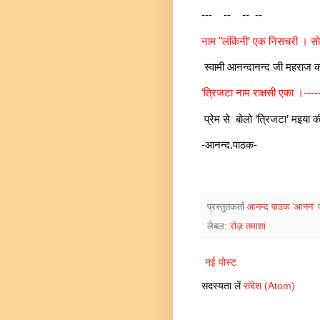
--- -- -- --
नाम "लंकिनी’ एक निसचरी । सो
स्वामी आनन्दानन्द जी महराज कह
’त्रिजटा नाम राक्षसी एका ।----
प्रेम से बोलो ’त्रिजटा’ मइया क
-आनन्द.पाठक-
प्रस्तुतकर्ता
आनन्द पाठक 'आनन’
लेबल:
रोज़ तमाशा
नई पोस्ट
सदस्यता लें
संदेश (Atom)