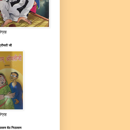
संग्रह
्रीमती जी
संग्रह
ल्लम बैठ निठल्लम