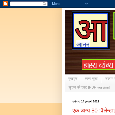
मुखपृष्ठ
व्यंग्य सूची
शरणम श
सुदामा की खाट [PDF version]
रविवार, 14 फ़रवरी 2021
एक व्यंग्य 80 :वैलेन्ट