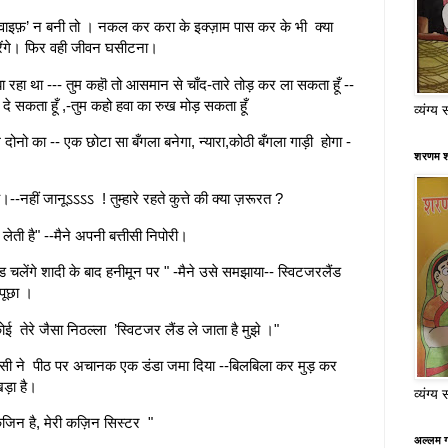
ाइफ़’ न बनी तो । नकल कर करा के इक्ज़ाम पास कर के भी क्या
ी करेंगे। फिर वही जीवन घसीटना।
रहा था --- तुम कहॊ तो आसमान से चाँद-तारे तोड़ कर ला सकता हूँ --
ी दे सकता हूँ ,-तुम कहो हवा का रुख मोड़ सकता हूँ
व्यंग्य 
 दोनो का -- एक छोटा सा बँगला बनेगा, न्यारा,कोठी बँगला गाड़ी होगा -
शरणम श
ह।--नहीं जानूऽऽऽऽ ! तुम्हारे रहते कुत्ते की क्या ज़रूरत ?
र लेती है" --मैने अपनी बत्तीसी निपोरी।
 चलेंगे शादी के बाद हनीमून पर " -मैने उसे समझाया-- स्विटजरलैंड
 पूछा ।
ई तेरे जैसा निठल्ला ’स्विटजर लैंड ले जाता है मुझे ।"
िसी ने पीठ पर अचानक एक डंडा जमा दिया --बिलबिला कर मुड़ कर
खड़ा है।
व्यंग्य 
जिन है, मेरी कज़िन सिस्टर "
अल्लम ग