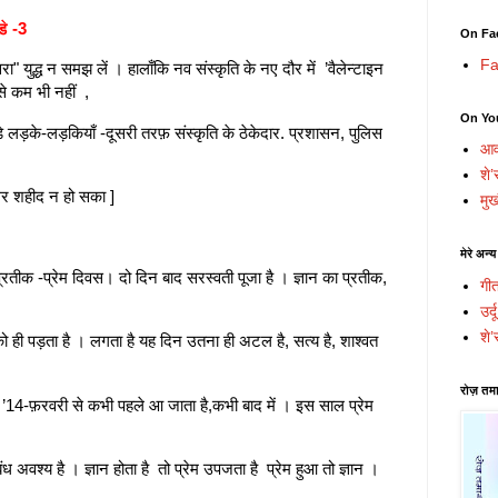
डे -3
On Fa
Fa
 युद्ध न समझ लें । हालाँकि नव संस्कृति के नए दौर में ’वैलेन्टाइन
से कम भी नहीं ,
On Yo
े लड़के-लड़कियाँ -दूसरी तरफ़ संस्कृति के ठेकेदार. प्रशासन, पुलिस
आव
शे’
मगर शहीद न हो सका ]
मुख
मेरे अन्य
प्रतीक -प्रेम दिवस। दो दिन बाद सरस्वती पूजा है । ज्ञान का प्रतीक,
गी
उर्
शे’
को ही पड़ता है । लगता है यह दिन उतना ही अटल है, सत्य है, शाश्वत
रोज़ तमा
जा] ’14-फ़रवरी से कभी पहले आ जाता है,कभी बाद में । इस साल प्रेम
।
ंध अवश्य है । ज्ञान होता है तो प्रेम उपजता है प्रेम हुआ तो ज्ञान ।