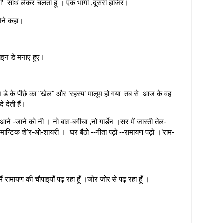
टेपनी’ साथ लेकर चलता हूँ । एक भागी ,दूसरी हाजिर।
मैने कहा।
ाइन डे मनाए हुए।
ईन डे के पीछे का "खेल" और ’रहस्य’ मालूम हो गया तब से आज के वह
े देती हैं।
 -जाने को नी । नो बाग़-बगीचा ,नो गार्डेन ।सर में जास्ती तेल-
ान्टिक शे’र-ओ-शायरी । घर बैठो --गीता पढ़ो --रामायण पढ़ो ।’राम-
 रामायण की चौपाइयाँ पढ़ रहा हूँ ।जोर जोर से पढ़ रहा हूँ ।