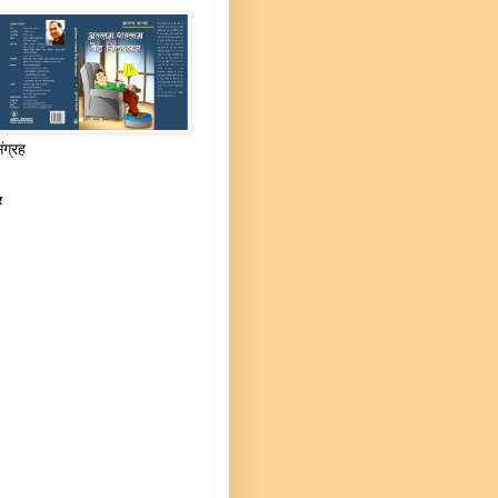
संग्रह
र