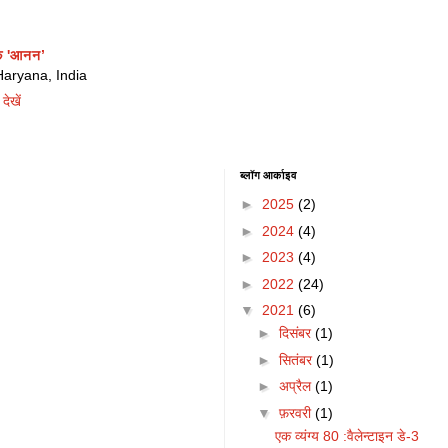
क 'आनन’
ryana, India
देखें
ब्लॉग आर्काइव
►
2025
(2)
►
2024
(4)
►
2023
(4)
►
2022
(24)
▼
2021
(6)
►
दिसंबर
(1)
►
सितंबर
(1)
►
अप्रैल
(1)
▼
फ़रवरी
(1)
एक व्यंग्य 80 :वैलेन्टाइन डे-3