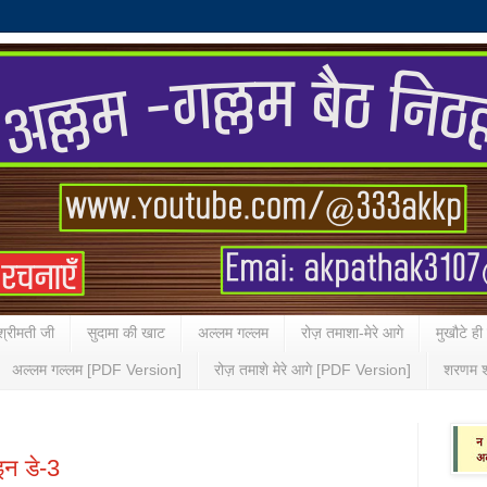
्रीमती जी
सुदामा की खाट
अल्लम गल्लम
रोज़ तमाशा-मेरे आगे
मुखौटे ही
अल्लम गल्लम [PDF Version]
रोज़ तमाशे मेरे आगे [PDF Version]
शरणम श
ाइन डे-3