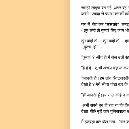
समझो लाइफ़ बन गई ,अगर वह ’व
करेंगे--ज़्यादा से ज़्यादा क्लर्क
बाग में बैठा कर
"उसको"
समझा 
- तुम कहॊ तो तुम्हारे लिए जान भ
तुम कहो तो----तुम कहो तो----हम
-,कुत्ता- होगा --
"कुत्ता" ? -बीच ही में बोल उठी व
"हें हें हें --तू भी अच्छा मज़ाक क
"जानती हो ! हम लोग स्विटजरलैंड
देखा है ? मैने सीना चौड़ा कर के
"हाँ जानती हूँ।हर साल कोई न को
अभी सपने बुन ही रहा था कि क
देखा पीछे मूछें ताने पुलिसवाला 
मैं हड़बड़ा कर बोल उठा --"सर क