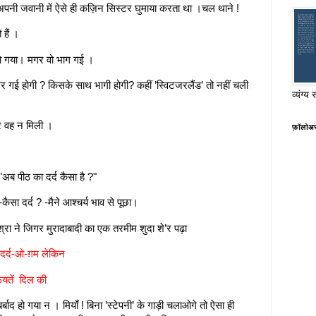
भी अपनी जवानी में ऐसे ही कज़िन सिस्टर घुमाया करता था ।चल थाने !
 हैं ।
हो गया। मगर वो भाग गई ।
र गई होगी ? किसके साथ भागी होगी? कहीं ’स्विटजरलैंड’ तो नहीं चली
व्यंग्य 
गर वह न मिली ।
फ़ॉलोअ
"अब पीठ का दर्द कैसा है ?"
ैसा दर्द ? -मैने आश्चर्य भाव से पूछा।
मिश्रा ने जिगर मुरादाबादी का एक तरमीम शुदा शे’र पढ़ा
 दर्द-ओ-ग़म लेकिन
फ़ियतें दिल की
ाद हो गया न । मियाँ ! बिना ’स्टेपनी’ के गाड़ी चलाओगे तो ऐसा ही