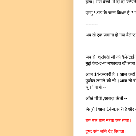
होगा। मेरा देखो -मैं दो-दो ’स्
प्रभु ! आप के चरण किधर है ?-
--------
अब तो एक ज़माना हो गया वैलेन्ट
जब से श्रीमती जी को वैलेन्टा
मुझे कैद-ए-बा मशक़्क़त की सज़ा द
आज 14-फ़रवरी है । आज कहीं आने
फ़ुलेल लगाने को नी ।आज नो रोम
धुन ’ गाओ --
आँखें नीची ,आवाज़ ऊँची --
मित्रो ! आज 14-फ़रवरी है और मैं
बरु भल बास नरक कर ताता।
दुष्ट संग जनि देइ बिधाता॥