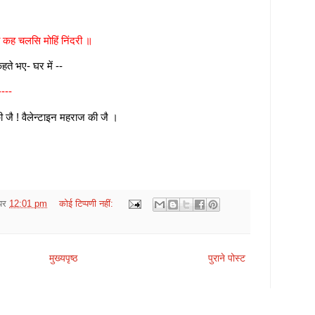
 कह चलसि मोहिं निंदरी ॥
ते भए- घर में --
----
ी जै ! वैलेन्टाइन महराज की जै ।
पर
12:01 pm
कोई टिप्पणी नहीं:
मुख्यपृष्ठ
पुराने पोस्ट