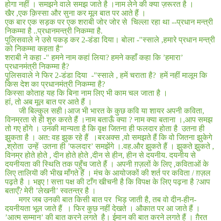
होगा नहीं । समझने वाले समझ जाते है ।नाम लेने की क्या ज़रूरत है ।
खैर
,
एक क़िस्सा और सुना कर मूल बात पर आते हैं ।
एक बार एक सड़क पर एक शराबी जोर जोर से
चिल्ला रहा था
--
प्रधान मन्त्री
निकम्मा है
..
प्रधानमन्त्री निकम्मा है
.
पुलिसवाले ने उसे पकड़ कर
2-
डंडा दिया। बोला
-"
स्साले
,
हमारे प्रधान मन्त्री
को निकम्मा कहता है
"
शराबी ने कहा
-"
हमने नाम कहां लिया
?
हमने कहाँ कहा कि ’हमारा’
प्रधानमंत्री निकम्मा है
?
पुलिसवाले ने फिर
2-
डंडा दिया
-"
स्साले
,
हमें चराता है
?
हमें नहीं मालूम कि
किस देश का प्रधानमंत्री निकम्मा है
?
किस्सा कोताह यह कि बिना नाम लिए भी काम चल जाता है ।
हां
,
तो अब मूल बात पर आते हैं ।
जी बिल्कुल सही।आज भी भारत के कुछ कवि या शायर अपनी कविता
,
विनम्रता से ही शुरु करते हैं ।नाम बताऊँ क्या
?
नाम क्या बताना ।
,
आप समझ
तो गए होंगे । उनकी मान्यता है कि वृक्ष जितना ही फलदार होता है
उतना ही
झुकता है । अत: वह झुक रहे हैं
।बरअक्स
,
वो समझते हैं कि वो जितना झुकेगे
,
श्रोता
उन्हें
उतना ही ’फलदार’ समझेंगे ।
.
वह
.
और झुकते हैं । झुकते झुकते
,
विनम्र होते होते
,
दीन होते होते
,
दीन से हीन
,
हीन से दयनीय. दयनीय से
दयनीयता की स्थिति तक पहुँच जाते हैं । अपनी ग़ज़लों के लिए
,
कविताओं के
लिए तालियॊ की भीख माँगते हैं । मंच के आयोजकों की शर्त पर कविता / ग़ज़ल
पढ़ते है । भइए ! सत्ता पक्ष की टाँग खीचनी है कि विपक्ष के लिए पढ़ना है
?
आप
बताएँ
?
मेरी ’लेखनी’ स्वतन्त्र है ।
मगर जब उनकी बात किसी बात पर
भिड़ जाती है
,
तब वो दीन
-
हीन
-
दयनीयता भूल जाते हैं
। फिर कुछ नहीं देखते । औकात पर आ जाते हैं ।
’आत्म सम्मान’ की बात करने लगते
है। ईमान की बात करने लगते हैं । ग़ैरत