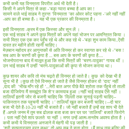
कभी कभी यह विनम्रता विपरीत अर्थ भी देती है।
किसी ने अपने मित्र से कहा
-’
बड़ा प्यारा बच्चा है आप का
!
सामने वाले भाई साहब ने तुरन्त ’विनम्रता ’का ओवर कोट पहना
-’
अरे नहीं नहीं
-
आप का ही बच्चा है
-
। यह भी एक प्रकार की विनम्रता है।
इसी विनम्रता -क्रम में एक किस्सा और सुन लें ।
एक भाई साहब ने अपने कुछ मित्रों को अपने यहां भोजन पर आमन्त्रित किया ।
सभी मित्र एक एक कर पहुँच रहे थे और कह रहे थे
-’
बड़ा शुभ काम किया
..
ऐसी
दावत हर महीने होती रहनी चाहिए।
मेज़बान महोदय हर आगुन्तकों से अति विनम्र हो कर स्वागत कर रहे थे
-"
बस
!
सब आप के चरणों की कृपा है
...
बस आप के चरणों की कृपा है
....
भोजनोपरान्त बाद में मालूम हुआ कि सभी मित्रों की ’चरण
-
पादुका
"
गायब थीं ।
उन भाई साहब नें उन्हीं ’चरण-पादुकाओं की कॄपा से भोजन कराया था।
कुछ शायर और कवि तो मंच चढ़ते ही विनम्र हो जाते है। कुछ
को देखा भी है
सुना भी है ।कुछ तो ऐसे विनम्र हो जाते है जैसे विनम्र होकर वो ’दाद’ नहीं
,
दाद की
’भीख माँग रहे हों ’
...
मेरी बात अगर पीछे बैठे श्रोता तक पँहुचे तो ताली
बजा दीजियेगा मैं समझूंगा कि शे’र कामयाब हुआ ।नहीं भाई साहब ऐसे नहीं ।
तालियाँ इतनी जोर से बजनी चाहिए कि ’दिल्ली तक सुनाई पड़नी चाहिए--
पाकिस्तान तक पहुचनी चाहिए ।’ तालियाँ खुल कर बजनी चाहिए।
--
दो चार
बजा भी देते है
-10-20
नहीं भी बजाते हैं। जो नहीं बजाते हैं उन्हें वह शाप भी देते
हैं -अगले जनम में तुम सब ढोलक बजा बजा कर घर घर ’तालियाँ’ बजाते फिरोगे
। पता नहीं ऐसे शाप फ़लते
या नहीं । मगर उन्हें आत्म-सन्तोष अवश्य होता है ।
कभी कभी ये विनम्रता अनजाने में मंहगी भी पड़ जाती है ।
’
श्री सत्यनारायण व्रत कथा’ तो आप सब ने सुना होगा ।मैं साधु नाम बनिए की