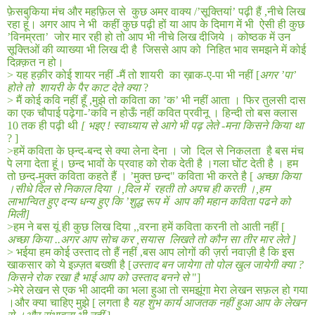
फ़ेसबुकिया मंच और महफ़िल से
कुछ अमर वाक्य /’सूक्तियां’ पढ़ी हैं
,
नीचे लिख
रहा हूं। अगर आप ने भी
कहीं कुछ पढ़ी हों या आप के दिमाग में भी
ऐसी ही कुछ
’विनम्रता’
जोर मार रही हो तो आप भी नीचे लिख दीजिये । कोष्ठक में उन
सूक्तिओं की व्याख्या भी लिख दी है
जिससे आप को
निहित भाव समझने में कोई
दिक़्क़त न हो।
>
यह हक़ीर कोई शायर नहीं
-
मैं तो शायरी
का ख़ाक
-
ए
-
पा भी नहीं
[
अगर ’पा’
होते तो
शायरी के पैर काट देते क्या
?
>
मैं कोई कवि नहीं हूँ
,
मुझे तो कविता का ’क’ भी नहीं आता । फिर तुलसी दास
का एक चौपाई पढ़ेगा
-’
कवि न होऊँ नहीं कवित प्रवीनू । हिन्दी तो बस क्लास
10
तक ही पढ़ी थी
[ भइए ! स्वाध्याय से आगे भी पढ़ लेते -मना किसने किया था
? ]
>
हमें कविता के छ्न्द
-
बन्द से क्या लेना देना । जो
दिल से निकलता
है बस मंच
पे लगा देता हूं। छन्द भावों के प्रवाह को रोक देती है ।गला घोंट देती है । हम
तो छन्द-मुक्त कविता कहते हैं । ’मुक्त छन्द" कविता भी करते है
[
अच्छा किया
।सीधे दिल से निकाल दिया ।
,
दिल में
रहती तो अपच ही करती ।
,
हम
लाभान्वित हुए दन्य धन्य हुए कि ’शुद्ध रूप में
आप की महान कविता पढने को
मिली
]
>
हम ने बस यूं ही कुछ लिख दिया
,,
वरना हमें कविता करनी तो आती नहीं
[
अच्छा किया
..
अगर आप सोच कर
,
सयास
लिखते तो कौन सा तीर मार लेते ]
>
भईया हम कोई उस्ताद तो हैं नहीं
,
बस आप लोगों की ज़र्रा नवाज़ी है कि इस
खाकसार को ये इज़्ज़त बख्शी है
[
उस्ताद बन जायेगा तो पोल खुल जायेगी क्या
?
किसने रोक रखा है भाई आप को उस्ताद बनने से
"
]
>
मेरे लेखन से एक भी आदमी का भला हुआ तो समझूंगा मेरा लेखन सफ़ल हो गया
।और क्या चाहिए मुझे
[
लगता है
यह शुभ कार्य आजतक नहीं हुआ आप के लेखन