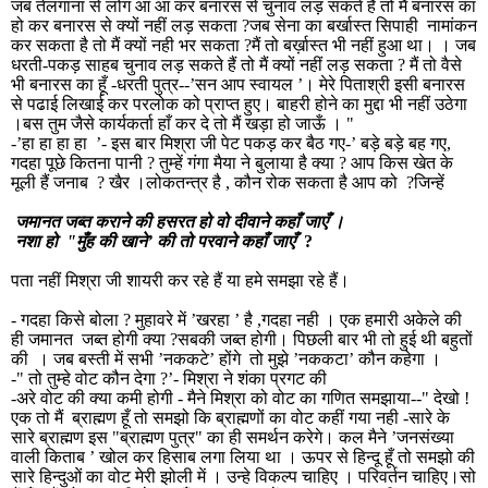
जब तेलंगाना से लोग आ आ कर बनारस से चुनाव लड़ सकते हैं तो मैं बनारस का
हो कर बनारस से क्यों नहीं लड़ सकता
?
जब सेना का बर्खास्त सिपाही
नामांकन
कर सकता है तो मैं क्यों नही भर सकता
?
मैं तो बर्ख़ास्त भी नहीं हुआ था। । जब
धरती-पकड़ साहब चुनाव लड़ सकते हैं तो मैं क्यों नहीं लड़ सकता
?
मैं तो वैसे
भी बनारस का हूँ -धरती पुत्र--’सन आप स्वायल ’। मेरे पिताश्री इसी बनारस
से पढाई लिखाई कर परलोक को प्राप्त हुए। बाहरी होने का मुद्दा भी नहीं उठेगा
।बस तुम जैसे कार्यकर्ता हाँ कर दे तो मैं खड़ा हो जाऊँ । "
-’हा हा हा हा
’- इस बार मिश्रा जी पेट पकड़ कर बैठ गए-’ बड़े बड़े बह गए
,
गदहा पूछे कितना पानी
?
तुम्हें गंगा मैया ने बुलाया है क्या ? आप किस खेत के
मूली हैं जनाब
?
खैर ।लोकतन्त्र है
,
कौन रोक सकता है आप को
?
जिन्हें
जमानत जब्त कराने की हसरत हो वो दीवाने कहाँ जाएँ ।
नशा हो
"मुँह की खाने’ की तो परवाने कहाँ जाएँ
?
पता नहीं मिश्रा जी शायरी कर रहे हैं या हमे समझा रहे हैं।
- गदहा किसे बोला
?
मुहावरे में ’खरहा ’ है
,
गदहा नही । एक हमारी अकेले की
ही जमानत
जब्त होगी क्या
?
सबकी जब्त होगी। पिछली बार भी तो हुई थी बहुतों
की
। जब बस्ती में सभी ’नककटे’ होंगे
तो मुझे ’नककटा’ कौन कहेगा ।
-" तो तुम्हे वोट कौन देगा
?
’- मिश्रा ने शंका प्रगट की
-अरे वोट की क्या कमी होगी - मैने मिश्रा को वोट का गणित समझाया--" देखो !
एक तो मैं
ब्राह्मण हूँ तो समझो कि ब्राह्मणों का वोट कहीं गया नही -सारे के
सारे ब्राह्मण इस "ब्राह्मण पुत्र" का ही समर्थन करेगे। कल मैने ’जनसंख्या
वाली किताब ’ खोल कर हिसाब लगा लिया था । ऊपर से हिन्दू हूँ तो समझो की
सारे हिन्दुओं का वोट मेरी झोली में । उन्हे विकल्प चाहिए । परिवर्तन चाहिए।सो