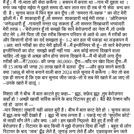
मैं हूँ। मैं
गो-माता की सेवा करूँगा । बचपन में करता था --गाय भी दुहता था ।
मगर जब गईया मईया ने दुहते समय दो-चार लात मार दी तब से गो सेवा
बन्द कर
दी
है। चुनाव काल में फिर शुरु कर दूँगा।तो ’समस्त गो-रक्षक " का वोट मेरी
झोली में। मैं
शाकाहारी हूँ
,
तो समस्त
शाकाहारी भाई मेरी तरफ़। ’ओरिजनल
’जनेऊधारी हूँ
-गायत्री मन्त्र पढ़ सकता हूँ -तो समस्त शिखाधारी भगवादरी
मेरी तरफ़। -’बेरोज़गार हूँ तो समझो कि सारे बेरोज़गारों का नेता मैं
,
तो उनके
वोट मेरे ॥-मेरे पिता जी एक ग़रीब किसान परिवार से आते थे अत: मै ग़रीबों का
और किसानों दोनो का दर्द समझता हूं
~
1-2 बार हल भी पकड़ा था लड़कपन में
।अत: सारे गरीबों का वोट मेरी झोली में --मैं इन्जीनियर भी हूं
~
तो सारे बेरोज़गार
इन्जीनियरों का वोट
समझो कहीं नहीं गया
-बस कोई सपना दिखाने वाला
चाहिए -तो मुझ से अच्छा कौन होगा सपना दिखाने में---मैं भी बोली लगा दूँगा
ग़रीबों की---मैं72000/- की जगह
80
,
000/- दूँगा---चाँद पर खेत दिला दूँगा--मैं
भी 15 लाख की जगह 20 लाख खाते में डलवा
दूँगा ---और कुछ सपने बताऊँ
क्या
?
आलू से सोना बनाने वाली बात 2024 वाले चुनाव में करूँगा । मेरा तो बस
एक ही सपना है कि एक बार चुनाव जीत जाऊं
~
तो ये सब मेरे खाते में आ जाए तो
--उनके खाते में डालूं ।
मिश्रा जी ने बीच
में बात काटते हुए कहा-- ’ झूठ
,
सफ़ेद झूठ
,
तुम बेरोज़गार
कहाँ हो
?
अच्छी खासी सर्विस करने के बाद रिटायर हुए हो। बैठे बैठे पेन्शन चाँप
रहे हो
ऊपर से ---
-यार मिश्रा! तुम्हारी यही आदत बुरी है। बीच में बात काट देते हो । चुनाव काल
में झूठ-सच नहीं देखते हैं
। झूठ भी सच लगता है । पकड़े गए तो ’सुप्रीम कोर्ट’
से माफ़ी माँग लेंगे।और क्या ।अरे ! हम खाली निठ्ल्ले
बैठे हुए हैं तभी तो
बेरोज़गार हैं। रिटायर के बाद किसी ने मुझे रोज़गार दिया ही नहीं । बहुत से लोग
रिटायर के बाद ’जाब’ ढूँढ लेते है
,
जुगाड़ लगा लेते हैं और
एडवाइजर बन जाते