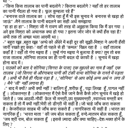
था "-
-"किस किस तालाब का पानी बदलोगे
?
कितना बदलोगे
?
यहाँ तो हर तालाब
का पानी गँदला हो गया है। फूल कुम्हला रहे हैं"
-"बनारस वाले तालाब का । सोच रहा हूँ मैं भी इस चुनाव मे
बनारस से खड़ा हो
जाऊं" -मैने तालाब के पानी बदलने का सही अर्थ समझाया
"हा हा हा हा"- ! मिश्रा जी ने रावण की तरह वो अठ्ठहास किया कि मैं डर गया ।
अरे इस मिश्रा को अचानक क्या हो गया
?
इतना जोर जोर से क्यों हँस रहा है
?
अभी तक तो अच्छा भला आदमी था।
-" बहुत खूब
,
बहुत खूब ’अन्धे को अँधेरे में बड़ी दूर की सूझी-मिश्रा ने अपनी हँसी
जारी रखते हुए कहा-’ वहाँ तो पहले से ही ’कमल’ खिल रहा है
। वहाँ तालाब
कहाँ है
?
वहाँ तो गंगा मइया हैं । तुम्हें गंगा मइया ने बुलाया है क्या
?
तुम तो बस
राजा तालाब
,
सोनिया तालाब का ही पानी बदल दो काफी है । चुनाव में खड़ा
होना बाद में।
[
पाठको को बता दे सोनिया [सिगरा के पास] एक मुहल्ले का नाम है जहाँ
एक
तालाब
[जो सिगरा से औरंगाबाद पानी की टंकी वाया सोनिया के रास्ते में पड़ता
है ।अभी भी वैसे ही गँदला पड़ा है ।
,
’सोनिया’ से आप कोई अन्य अर्थ न
लगा लें
। मैने ’जी’ नहीं लगाया है]
-" बाद में क्यों
?
अभी क्यों नहीं
?
बालिग हूँ
,
शरीफ़ हूँ
,
पढ़ा लिखा
हूँ
,
पागल नहीं
हूँ । लोकतन्त्र है ।लोकतन्त्र मैं ऐसे वैसे जाने कैसे कैसे लोग चुनाव में खड़े हो
जाते है। जब आठवी-नौवीं
फ़ेल भी मन्त्री
,
उप मुख्यमन्त्री
,
स्वास्थ्य मन्त्री बन
सकता है तो मैं क्यों नहीं
?
मेरी तो डीग्री भी सही है।जो चाहे जाँच करा सकता
है। केजरीवाल साहब भी जाँच करा सकते हैं ।नागरिकता भी सही है ।भारत का
नागरिक हूँ। ’भारत माता ’ की जय बोल सकता हूँ
,
वन्दे-मातरम बोल सकता हूँ
,
’जय श्री राम
,
बोल सकता हूँ
।इससे ज़्यादा और क्या चाहिए--देश-भक्त होने के
लिए
?