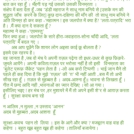
बात कर रहा हूँ । मँहगी पड़ गई उसको उसकी विनम्रता ।
संक्षेप में बता देता हूँ
-
जब ’डंडी महराज ने साधु नाम बनिये से [उसके मन की
शुद्धता जाँच
करने के लिए
]
कुछ दान
-
दक्षिणा की माँग की
तो साधु नाम बनिये ने
अति विनम्र हो कर कहा
-’
महात्मन
!
इस जलपोत में क्या है
?
’लता
-
पत्रादि’ भरा
है।
.
मैं क्या दान दे सकता हूँ
?
महात्मा ने कहा
-’
एवमस्तु’
फिर क्या हुआ। जलपोत के सारे हीरा
-
जवाहरात
-
सोना चाँदी आदि
,
’लता
पत्रादि’ में बदल गए ।
अब आप पूछेंगे कि शायर लोग अइसा काई कू बोलता है
?
इसमे एक रहस्य है।
वह जानता है
,
जब वो मंच पे अपनी ग़ज़ल पढ़ेगा तो इधर
-
उधर से कुछ फ़िक़रे
-
जुमले आयेंगे। अपनी कविता/ग़ज़ल पर भरोसा नहीं है तो इसी
विनम्रता का
’बुलेट प्रूफ़ जैकेट ’पहन लेता है ।
-
लो अब करो टिप्पणी । भाई जान मैने तो
पहले ही कह दिया है कि मुझे ’ग़ज़ल’ की ’ग़’ भी नहीं आती ..बस मैं तो अभी
सीख रहा हूँ । ग़ज़ल से मुहब्बत है । अदब
-
आश्ना हूँ॥ भावना से लिखता हूँ ।
गीत में छन्द आदि नही ,भावनाओं का ज्वार देखिए ।सो आ गया।
इसीलिए भइए ! हर मंच पर
,
हर मुशायरे में मैं तो अपने इसी शे’र से आग़ाज़ करता
हूँ । सुरक्षा कवच बना रहे
न आलिम
,
न मुल्ला
,
न उस्ताद ’आनन’
अदब से मुहब्बत
,
अदब आशना
हूँ
सुरक्षा-कवच
पहन तो
लिया । इस के आगे और क्या
?
मजबूरन वाह वाह ही
कहेगा । बहुत खूब बहुत खूब ही कहेगा ।तालियाँ बजायेगा।