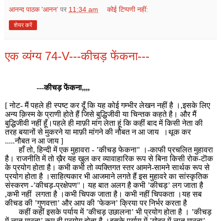
आनन्द पाठक 'आनन’
पर
11:34 am
कोई टिप्पणी नहीं:
शेयर करें
एक व्यंग्य 74-V---कीचड़ फेंकना---
---
कीचड़ फेंकना
,,,,
[
नोट
-
मैं पहले ही स्पष्ट कर दूँ कि यह कोई गम्भीर लेखन नहीं है ।
,
इसके लिए
अन्य क़िस्म के प्राणी होते हैं जिसे बुद्धिजीवी या चिन्तक कहते है। और मैं
बुद्धिजीवी नहीं हूँ।पहले ही माफ़ी मांग लेता हूं कि कहीं बाद में किसी नेता की
तरह बयानों से मुकरने या माफ़ी मांगने की नौबत न आ जाय
।थूक कर
.....
नौबत न आ जाय
]
हाँ तो, हिन्दी में एक मुहावरा
- ’
कीचड़ फेकना
"
।
-
काफी प्रचलित मुहावरा
है। राजनीति में तो ख़ैर यह खुल कर व्यावाहारिक रूप से बिना किसी रोक
-
टॊक
के प्रयोग होता है। कभी कभी तो व्यक्तिगत स्तर आमने-सामने सार्थक रूप से
प्रयोग होता है ।साहित्यकार भी आजमाने लगते हैं इस मुहावरे का सांस्कृतिक
संस्करण -’कीचड़-प्रक्षेपण"। यह बात अलग है कभी ’कीचड़’ लग जाता है
,
कभी नहीं
लगता है ।कभी चिपक जाता है। कभी नहीं चिपकता ।यह सब
कीचड की ’गुणवत्ता’ और आप की ’फेकन’ क्रिया पर निर्भर करता है
कहीं कहीं इसके पर्याय में ’कीचड़ उछालना’ भी प्रयोग होता है । ’कीचड़
में लात मारना’ कम ही प्रयोग होता है ।इसके पर्याय में ’गोबर में लात मारना’