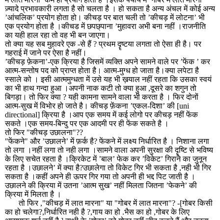
ज़्यादे प्रभावकारी लगता है सो चलता है । हो सकता है अन्य अंचल में कोई अन्य
’आंचलिक’ प्रयोग होता हो। कीचड़ पर बात चली तो ’कीचड़ में लोटना’ भी
एक प्रयोग होता है ।कीचड में छपछ्पाना ’मुहावरा अभी बना नहीं ।राजनीति
का यही हाल रहा तो वह भी बन जाएगा।
तो क्या यह सब मुहावरे एक -से हैं
?
प्रथम दॄष्टया लगता तो ऐसा ही है। पर
गहराई में जाने पर ऐसा है नहीं।
’
कीचड़ फ़ेकना’
-
एक क्रिया है जिसमें व्यक्ति अपने सामने वाले पर ’फेंक ’ कर
आत्म
-
सन्तोष पद को प्राप्त होता है। आत्म
-
मुग्ध हो जाता है।क्या लपेटा है
स्साले को । इसी आत्ममुग्धता में उसे यह भी ख़याल नहीं रहता कि उसका स्वयं
का भी हाथ गन्दा हुआ ।अपनी नाक कटी तो क्या हुआ
,
दूसरे का शगुन तो
बिगड़ा। तो फिर क्या
?
यही कामना सामने वाला भी करता है । फिर दोनों
आत्म
-
सुख में विभोर हो जाते है। कीचड़ फ़ेंकना ’एकल-दिशा’ की [
uni
directional]
क्रिया है ।आप एक समय में कई लोगो पर कीचड़ नहीं फेंक
सकते ।एक समय-बिन्दु पर एक आदमी पर ही फेंक सकते है ।
तो फिर
"
कीचड़ उछालना
"??
"
फेंकने
"
और ’उछालने’ में फ़र्क है
?
फेंकने में लक्ष्य निर्धारित है । निशाना लगा
तो लगा ।नहीं लगा तो नही लगा ।सामने वाला अपनी सुरक्षा की दॄष्टि से भविष्य
के लिए सचेत रहता है ।क्रिकेट में ’बाल’ फेक कर ’विकेट’ गिराने का जुनून
रहता है ।उछालने’ में क्या है
?
उछालेगा तो विकेट गिर भी सकता है ,नही भी गिर
सकता है ।कहीं अपने ही ऊपर गिर गया तो अपनी ही भद्द पिट जाती है ।
उछालने की क्रिया में उतना ’आत्म सुख’ नहीं मिलता जितना ’फेकने’ की
क्रिया में मिलता है ।
तो फिर
,"
कीचड़ में लात मारना
"
या
"
गोबर में लात मारना
"? -[
गोबर किसी
का हो चलेगा
?,
निर्धारित नही है
?,
गाय का हो
.
भैस का हो
,
गोबर के लिए