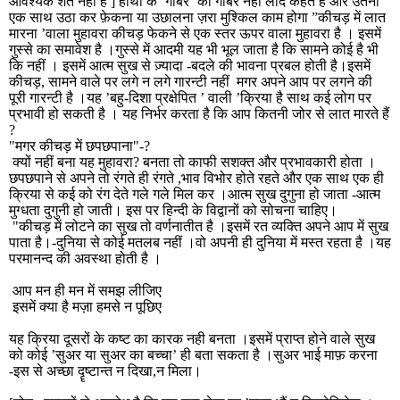
आवश्यक शर्त नहीं है
]
हाथी के ’गोबर’ को गोबर नहीं लीद कहते हैं और उतना
एक साथ उठा कर फ़ेकना या उछालना ज़रा मुश्किल काम होगा ”कीचड़ में लात
मारना ’वाला मुहावरा कीचड़ फेकने से एक स्तर ऊपर वाला मुहावरा है । इसमें
गुस्से का समावेश है ।गुस्से में आदमी यह भी भूल जाता है कि सामने कोई है भी
कि नहीं । इसमें आत्म सुख से ज़्यादा
-
बदले की भावना प्रबल होती है।इसमें
कीचड़
,
सामने वाले पर लगे न लगे गारन्टी नहीं
मगर अपने आप पर लगने की
पूरी गारन्टी है ।यह ’बहु
-
दिशा प्रक्षेपित ’ वाली ’क्रिया है साथ कई लोग पर
प्रभावी हो सकती है । यह निर्भर करता है कि आप कितनी जोर से लात मारते हैं
?
"
मगर कीचड़ में छपछपाना
"-?
क्यों नहीं बना यह मुहावरा
?
बनता तो काफी सशक्त और प्रभावकारी होता ।
छपछपाने से अपने तो रंगते ही रंगते
,
भाव विभोर होते रहते और एक साथ एक ही
क्रिया से कई को रंग देते गले गले मिल कर ।आत्म सुख दुगुना हो जाता
-
आत्म
मुग्धता दुगुनी हो जाती। इस पर हिन्दी के विद्वानों को सोचना चाहिए।
"
कीचड़ में लोटने का सुख तो वर्णनातीत है ।इसमें रत व्यक्ति अपने आप में सुख
पाता है।
-
दुनिया से कोई मतलब नहीं ।वो अपनी ही दुनिया में मस्त रहता है ।यह
परमानन्द की अवस्था होती है ।
आप मन ही मन में समझ लीजिए
इसमें क्या है मज़ा हमसे न पूछिए
यह क्रिया दूसरों के कष्ट का कारक नही बनता ।इसमें प्राप्त होने वाले सुख
को कोई ’सुअर या सुअर का बच्चा’ ही बता सकता है ।सुअर भाई माफ़ करना
-
इस से अच्छा दॄष्टान्त न दिखा
,
न मिला।