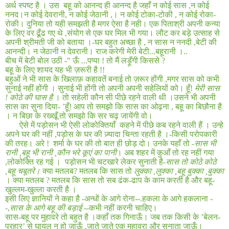
अर्थ स्पष्ट है । उस
बहू को आनन्द ही आनन्द है जहाँ न कोई सास
,
न कोई
ननद।न कोई देवरानी
,
न कोई जेठानी
,
। न कोई टोका-टोकी
,
न कोई रोका-
रोकी। दुनिया तो यही समझती है मगर ऐसा है नही। एक पिताश्री अपनी कन्या
के लिए वर ढूँढ गए थे
,
संयोग से एक घर मिल भी गया। लौट कर बड़े उत्साह से
अपनी श्रीमती जी को बताया ।
-
घर बहुत अच्छा है
,
न सास न ननदी
,
बेटी की
आनन्दी। न जेठानी न देवरानी। राज करेगी मेरी बेटी
...
बहूरानी ।
..
बीच में बेटी बोल उठी
-"
ऊँ ...पप्पा
!
तो मैं लड़ूँगी किससे ?
बहू के लिए शायद यह भी ज़रूरी है
!!
बहुओं ने भी सास के खिलाफ़ कहावतें बनाई तो ज़रूर होंगी
,
मगर सास को कभी
सुनाई नहीं होंगी । सुनाई भी होंगी तो अपनी अपनी सहेलियों को। हूँ
!
मेरी सास
!
कोठे की घास है
। तो सहेली कौन सी पीछे रहने वाली थी ।उसने भी अपनी
सास का सुना दिया
- ’
हूँ
!
आप तो समझो कि सास का ओढ़ना
,
बहू का बिछौना है
। न बिछा के रख्खूँ तो समझो कि सर चढ़ जायेंगी वो।
ऐसे में पड़ोसन भी ऐसी लोकोक्तियाँ
कहने में पीछे कब रहने वाली हैं । उन्हे
अपने घर की नहीं
,
पड़ोस के घर की ज़्यादा चिन्ता रहती है ।
-
किसी परोपकारी
की तरह। अरे
!
शर्मा के घर की तो बात ही छोड़ दो। उनके यहाँ तो
-
सास भी
रानी
,
बहू भी रानी
,
कौन भरे कूएं का पानी
। अब शहर में कुआँ तो रह नहीं गया
,
लोकोक्ति रह गई ।
पड़ोसन भी चटखारे लेकर सुनाती है
-
सास तो कोठे कोठे
,
बहू चबूतरे।
क्या मतलब
?
मतलब कि सास तो
लुक्का
,
लुक्का
,
बहू बुक्का
,
बुक्का
। क्या मतलब
?
मतलब कि सास तो सब ढंक
-
ढाप के काम करती है और बहू
-
खुल्लम
-
खुल्ला करती है ।
इसी लिए ज्ञानियों ने कहा है
-
अन्धों के आगे रोना--
.
हकला के आगे हकलाना -
-
,
सास के आगे बहू की बड़ाई
--कभी नहीं करनी चाहिए।
सास-बहू पर मुहावरे तो बहुत है ।कहाँ तक गिनाऊँ। जब तक किसी के ’बेलन-
प्रहार’ से घायल न हो जाऊँ
,
जाते जाते एक मुहावरा और सुनाता जाऊँ।