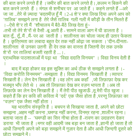
की बात करने लगते हैं है ।जमीर की बात करने लगते है।
,
कलम न बिकने की
बात करने लगते
हैं । मंगल से शनीचर पर
आ जाते हैं । कहने लगते हैं
--
अरे
जा जा
..
तेरे से ज़्यादा ’बदतमीज़ हूँ मैं ।
2-4
शे’र क्या लिख दिया अपने आप को
’ग़ालिब’ समझने लगा है
तेरे जैसे ग़ालिब
गली गली में कौड़ी के तीन मिलते हैं
।
--
ऐसे शे’र तो मैं
’शौचालय में बैठे
-
बैठे लिख देता हूं
~
-तभी तो तेरे शे’रों से वैसी -बू आती है - सामने वाला आग में घी डालता है ।
बात तूँ
..
तूँ
..
मैं
..
मैं- पर आ
जाती है । शालीनता का चोला जल्द ही उतार फेंकता
है । कृत्रिमता का लबादा बहुत देर तक नहीं ओढ़ा जा सकता ।’दीन
-
दीनता-
शालीनता
से उनका उतनी
ही देर तक का वास्ता है जितनी देर तक उनके
शे’रों
पर तालियां बजती रहती है
...
।
.
प्राथमिक पाठशालाओं में पढ़ा था
’विद्या ददाति विनयम
"
। विद्या विनय देती है
।
बाद में बड़ा होकर वह इस सूक्ति का अर्थ ठीक से समझने लगता है ।
-
’
विद्या करोति विनमयम
" -
समझता
है। विद्या विनमय
सिखाती है ।व्यापार
सिखाती है। लेन देन सिखाती है ।वह लोग अब कहाँ
,
जो लिफ़ाफ़ा देख कर
मजमून भाँप लेते थे । अब तो लिफ़ाफ़ा देख कर वज़न भापता है ।अब तो
लिफ़ाफ़े का लेन देन सिखाती है । मैं तेरी पीठ खुजाऊँ
,
तू मेरी पीठ खुजा ।
कहते हैं कि हर कवि की कविता में ’दर्द’ एक जैसा होता है ,परन्तु लिफ़ाफ़ा का
“वज़न” एक जैसा नहीं होता ।
यह भारतीय संस्कृति है । बचपन से सिखाया जाता है, अपने को छोटा
समझना
,
अहम नहीं करना
,
घमण्ड नहीं करना, विनम्र रहना
,
शालीन रहना।
बताया जाता है --
’घमण्डी का सिर नीचा होता है -रावण का उदाहरण देकर
डराया
भी जाता है ।मगर वही आदमी जब बड़ा बन जाता है
,
ज्ञानी हो जाता है तो
आधी ज़िन्दगी अपने को बड़ा समझने में गुज़ार देता है और आधी ज़िन्दगी दूसरे को
छोटा समझने में।