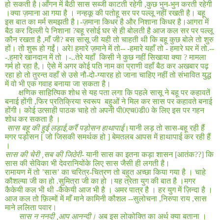
हो सकती है।आँगन में बैठी सास सब्जी काटती रहेगी
,
कुछ भुन
-
भुन करती रहेगी
।क्या ज़माना आ गया है । नन्हकू की पतोहू सर पर पल्लू नहीं रखती है। बहू
इस बात का मर्म समझती है।
-
ज़माना किधर है और निशाना किधर है।आगरा में
बैठ कर दिल्ली पे निशाना
?
बहू रसोई घर से ही बोलती है आज कल सर पर पल्लू
कौन रखता है
,
माँ जी
?
बस सासू जी यही तो चाहती थी कि बहू कुछ बोले तो शुरु
हों। तो शुरू हो गईं। अरे
!
हमारे ज़माने में तो--
-
हमारे यहाँ तो
-
हमारे घर में तो
.
--
-.
हमारे खानदान में तो ।-
..
तेरे यहाँ
किसी ने कुछ नहीं सिखाया क्या
?
मामला
गर्म हो रहा है
,
। ऐसे में अगर कोई पति नाम का प्राणी वहाँ बैठ कर अखबार पढ़
रहा हो तो तुरन्त वहाँ से उसे नौ
-
दो
-
ग्यारह हो जाना चाहिए नहीं तो संभावित युद्ध
में वो भी एक गवाह बनाया जा सकता है।
क्षणिक साहित्यिक शोध से यह पता लगा कि पहले सासू ने बहू पर कहावतें
बनाई होंगी
,
फिर प्रतिक्रिया स्वरूप
बहुओं ने मिल कर सास पर कहावते बनाई
होंगी। कोई उत्साही पाठक चाहे तो अपनी पी0एच0डी0 के लिए इस पर गहन
शोध कर सकता है ।
सास बहू की हुई लड़ाई
,
करैं पड़ोसन हाथापाई
।यानी लड़ तो सास-बहू रही हैं
मगर पड़ोसन [ जो जिसकी समर्थक हो ] बेमतलब आपस में हाथापाई कर रही हैं
।
सास की चेरी
,
सब की जिठेरी-
यानी सास का इतना कड़ा शासन
[
आतंक
??]
कि
सास की सेविका भी देवरानियोंके लिए सास जैसी ही लगती है।
रामायण में तो ’सास’ का चरित्र
-
चित्रण तो बहुत अच्छा किया गया है । चाहे
कौशल्या जी का हो
.
सुमित्रा जी का हो ।यह त्रेता युग की बात है ।मगर
कैकेयी कल भी थी -कैकेयी आज भी है । अमर पात्र है । हर युग में ज़िन्दा है ।
आज कल तो फ़िल्मों में माँ माने कामिनी कौशल --सुलोचना
,
निरुपा राय
,
सास
माने ललिता पवार।
सास न ननदी
,
आप आनन्दी।
अब इस लोकोक्ति का अर्थ क्या बताना ।