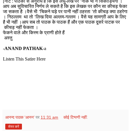
[
नोट
:
पाठकों से अनुरोध है कि इस लघु
-
लेख पर ’नाक भौं न सिकोड़ियेगा ।
आप अब सुविचारित निर्णय ले सकते है कि इस लेखक पर कौन सा कीचड़ फेका
जा सकता है ।वैसे भी ’चिकने घड़े पर पानी नहीं ठहरता ’तो कीचड़ क्या ठहरेगा
। निठल्लम
था तो ’लिख दिया अल्लम-गल्लम । वैसे यह सामग्री आप के लिए
है भी नहीं ।आप सब तो पाठक के पाठक हैं और एक पाठक दूसरे पाटक पर
कीचड़ नहीं फेकता ।
फेकने वाले और किस्म के प्राणी होते हैं
अस्तु
-ANAND PATHAK
-a
Listen This Satire Here
आनन्द पाठक 'आनन’
पर
11:31 am
कोई टिप्पणी नहीं:
शेयर करें