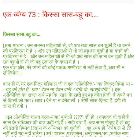
एक व्यंग्य 73 : किस्सा सास-बहू का...
किस्सा सास
-
बहू का
...
[
क्षमा याचना
:
उन समस्त महिलाओं से
,
जो अब तक सास बन चुकी हैं या बनने
की प्रक्रिया में हैं । और उन महिलाओं से भी जो बहू बन चुकी हैं या बनने की
प्रक्रिया में है। और उन महिलाओं से भी जो अब सास की सास बन चुकी है और
उन बहुओं से भी जो बहू उतारने के क्रम में हैं ।
एक बात और
,
मेरे व्यंग्य को कोई पाठक गम्भीरता से नहीं लेता है ,आप भी न
लीजियेगा ।
हाल ही में
,
मेरे एक मित्र महिपाल जी ने एक ’लोकोक्ति’
-"
का जिक्र किया था -
-
बहू को होत है
'
मठा
'
देवन ना देवन वारी ? देगी तो
,
सासुई देगी
"
। इस
-
लोकोक्ति का सरल अर्थ यह कि
सास के रहते हुए बहू कौन होती
है अपने मन
से किसी को मठा
(
छाछ
)
देने या न देनेवाली । अभी सास ज़िन्दा है
,
देगी तो
सास ही देगी ।
।मूल लोकोक्ति शायद ब्रज
-
भाषा
[
बुन्देली
????]
की हो ।कहावत तो सही है ।
सास के अधिकार की बात कही गई है। सही बात है
-
जब सास मौज़ूद है तो बहू
की इतनी हिम्मत
!!
सास के अधिकार को चुनौती । बहु स्वयं ही निर्णय ले ले
??
नहीं नहीं यह नहीं चलेगा।अरे
!
शासन
,
प्रशासन
,
अनुशासन
,
भय
,
आतंक नाम