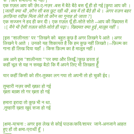
से ।और संभावना भी नहीं
]
एक ग़ज़ल आप की ज़ेर-ए-नज़र -बस में बैठे बैठे बस यूँ ही हो गई [कॄपा आप की ।
[
जल्दी क्या थी
,
कौन सी बस छूट रही थी
,
बस में तो बैठे ही थे
।
अगर वज़न बहर
क़ाफ़िया रदीफ़ मिला लेते तो कौन सा गुनाह हो जाता
?
]
एक सज्जन ने हद ही कर दी। एक ग़ज़ल यूँ ही-सोते सोते --आप की खिदमत में
।[
मैने भी ऐसी ग़ज़ल सोते-सोते ही पढ़ा
।
खिदमत क्या हुई
,
मालूम नहीं
।
[
इस "शालीनता’ पर "लिखने को
बहुत कुछ है अगर लिखने पे आते ।अगर
लिखने पे आते । उनको यह शिकायत है कि हम कुछ नहीं लिखते।--फ़िल्म का
गाना ही लिख दिया यहाँ । किस फ़िल्म का है मालूम नहीं।
अब आगे इस "शालीनता "’पर क्या और लिखूँ
?
कुछ डरता हूं
कहीं भूल से यह न समझ बैठो कि मैं अपने लिए भी लिखता हूँ
यार कहीं किसी को तीर
-
तुक्का लग गया तो अपनी तो हो चुकी ईद।
तुम्हारी नज़र क्यों ख़फ़ा हो गई
ख़ता बख़्श तो गर ख़ता हो गई
हमारा इरादा तो कुछ भी न था
.
.
तुम्हारी ख़ता खुद सजा हो गई
[
क्षमा
-
याचना
:
अगर इस लेख से कोई पाठक/कवि/शायर
जाने
-
अनजाने आहत
हुए हों तो क्षमा
-
प्रार्थी हूँ ।