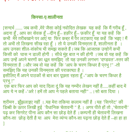
किस्सा-ए
-
शालीनता
[
सन्दर्भ
......
जब कभी
,
मेरे जैसा कोई नवोदित लेखक
यह कहें
कि मैं गरीब हूँ
,
अदना हूँ
,
आप का सेवक हूँ --दीन हूँ-- हक़ीर हूँ-- फ़कीर हूँ
या यह कहें
कि
कभी
मेरे ग़रीबखाने पर आएं या
फिर कब्र में पैर लटकाए यह कहें
कि भइए ! मैं
तो अभी तो लिखना सीख रहा हूँ । तो ये उनकी विनम्रता है
,
शालीनता है
।
आप उनका शील-संकोच भी समझ सकते हैं।जब कि आजतक उन्होनें कभी
किसी को
घास न डाली होगी । सीधे मुंह बात न की होगी ।जब वो यह कहें
कि
आप उन्हें अपने चरणों का धूल समझिए
तो यह उनकी लगभग ’दण्डवत’-स्तर की
विनम्रता है ।और जब वो यह कहें
कि ’आप के चरण किधर है प्रभु !" -तो
समझिए कि यह उनकी विनम्रता की पराकाष्ठा है ।
इसीलिए मैं अपने पाठकों से बार बार पूछता रहता हूँ -"आप के चरण किधर है
प्रभु !"
एक बार फिर आप को याद दिला दूं कि यह गम्भीर लेखन नहीं है
.....
कहीं बाद में
आप ये न कहें -’अरे
!
हमें तो आप ने पहले बताया नही”
..
।सो बता दिया ।
श्रीमन , झुँझलाइए नहीं ।
.
यह मेरा तकिया कलाम नहीं है ।यह ’सिगरेट’ की
डिब्बी के ऊपर लिखी हुई
’वैधानिक चेतावनी
"
है
.
। अगर पीते हों तो
,
’चेतावनी’
पढ़ कर सिगरेट पीना आप कौन सा छोड़ देते हैं ।कम्पनी ही चेतावनी लिखना
कौन-सा
छोड़ देती है या
आप
मेरा व्यंग्य कौन-सा पढ़ना छोड़ देते हैं --हा हा हा
]