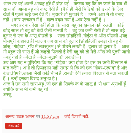
सास मर गई अपनी अखाह तूंबे में छोड़ गई
। मतलब यह कि मर जाने के बाद भी
सास की आत्मा बहू को कष्ट देती है ।वैसे ही जैसे चिड़ियों को डराने के लिए
खेतों में पुतले खड़े कर देते हैं। मुहावरे तो मुहावरे है । हमने -आप ने तो बनाए
नहीं ।मगर प्रचलन में हैं। वक़्त बदल गया है -अब ऐसा नहीं है ।
मगर हर बार ऐसा नहीं होता कि सास
,
बहू का ख़याल नही रखती। कोई
कोई सास तो बहू को बेटी जैसी मानती है । बहू जब कभी रोती है तो सास बड़े
दुलार से उस के आंसू पोछती है । सास छोहहिलीं
,
गोईंठा से आँस पोंछलीं
-[
यह
भोजपुरी कहावत है
]
मतलब जब सास को दुलार
[
छोहहिलीं
]
उमड़ा तो बहू के
आंसू
"
गोईठा
" [
गाँव में सर्वसुलभ ] से पोंछने लगती है।दुलार तो दुलार है । आज
भी बहुत सी सास हैं जो कहती फिरती है मेरी बहू को तो मेरी आँख की पुतरी जानो
--बहू नहीं है --बेटा है --बेटा--बुढ़ापे की लकड़ी--।
अब आप यह न पूछियेगा कि यह
"
गोईठा
"
क्या होता है
?
इस पर कभी विस्तार से
बात करेंगे। अभी तो फ़िलहाल यही समझ ले कि को एक ’गोबर
-
उत्पाद
"
है और
कंडा
,
चिपरी
,
उपला जैसी कोई चीज़ है
,
राबड़ी देवी ज़्यादा विस्तार से बता सकती
हैं । उन्हें इसका विशद अनुभव है।
अन्त में उन सभी सास
-
बहू
,
जो एक ही सिक्के के दो पहलू हैं
,
से क्षमा
-
प्रार्थी हूँ
क्योंकि सास भी कभी बहू थी ।
अस्तु
आनन्द पाठक 'आनन’
पर
11:27 am
कोई टिप्पणी नहीं:
शेयर करें