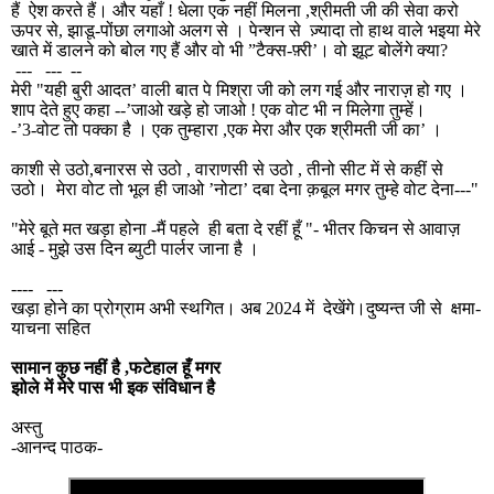
हैं
ऐश करते हैं। और यहाँ ! धेला एक नहीं मिलना
,
श्रीमती जी की सेवा करो
ऊपर से
,
झाडू-पोंछा लगाओ अलग से । पेन्शन से
ज़्यादा तो हाथ वाले भइया मेरे
खाते में डालने को बोल गए हैं और वो भी ”टैक्स-फ़्री’। वो झूट बोलेंगे क्या
?
---
---
--
मेरी "यही बुरी आदत’ वाली बात पे मिश्रा जी को लग गई और नाराज़ हो गए ।
शाप देते हुए कहा --’जाओ खड़े हो जाओ ! एक वोट भी न मिलेगा तुम्हें।
-’3-वोट तो पक्का है । एक तुम्हारा
,
एक मेरा और एक श्रीमती जी का’ ।
काशी से उठो
,
बनारस से उठो
,
वाराणसी से उठो
,
तीनो सीट में से कहीं से
उठो।
मेरा वोट तो भूल ही जाओ ’नोटा’ दबा देना क़बूल मगर तुम्हे वोट देना---"
"मेरे बूते मत खड़ा होना -मैं पहले
ही बता दे रहीं हूँ "- भीतर किचन से आवाज़
आई - मुझे उस दिन ब्युटी पार्लर जाना है ।
----
---
खड़ा होने का प्रोग्राम अभी स्थगित। अब 2024 में
देखेंगे।दुष्यन्त जी से
क्षमा-
याचना सहित
सामान कुछ नहीं है
,
फटेहाल हूँ मगर
झोले में मेरे पास भी इक संविधान है
अस्तु
-आनन्द पाठक-