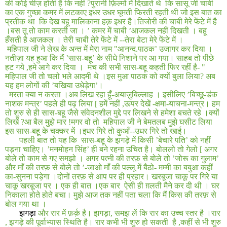
की कोई चीज़ होती है कि नहीं
?
पुरानी फ़िल्मों में दिखाते थे
कि सासू जी चाबी
का एक गुच्छा कमर में लटकाए इधर उधर घूमती फिरती रहती थी जो इस बात का
प्रतीक था
कि देख बहू मालिकाना हक़ इधर है।तिजोरी की चाबी मेरे फेंटे में है
।बस तू तो काम करती जा । ’ कमर में चाबी ’आजकल नहीं दिखती । बहू
हँसती है आजकल । तेरी चाबी तेरे फेंटे में --तेरा बेटा मेरे फेंटे में ।
महिपाल जी ने लेख के अन्त में मेरा नाम
"
आनन्द
.
पाठक’ उजागर कर दिया ।
नतीज़ा यह हुआ कि मैं ’सास
-
बहू’ के सीधे निशाने पर आ गया। साहब तो पीछे
हट गये
,
हमे आगे कर दिया ।
मंच की सभी सास
-
बहू कहती फिर रहीं है
- "
महिपाल जी तो चलो भले आदमी थे ।इस मुआ पाठक को क्यों बुला लिया
?
अब
यह हम लोगों की ’बखिया उधेड़ेगा’।
मरता क्या न करता ।अब लिख रहा हूँ
-
अयाज़ुबिल्लाह । इसीलिए ’बिच्छू
-
डंक
नाशक मन्त्र’ पहले ही पढ़ लिया
[
हमें नहीं
,
ऊपर देखें
-
क्षमा
-
याचना-मन्त्र। हम
तो शुरु से ही सास
-
बहू जैसे संवेदनशील मुद्दे पर लिखने से हमेशा बचते रहे ।क्यों
लिखें
?
आ बैल मुझे मार
!
मगर वो तो
महिपाल जी ने बेमतलब मुझे घसीट लिया
इस सास
-
बहू के चक्कर में ।इधर गिरे तो कुआँ--उधर गिरे तो खाई।
पहली बात तो यह कि
सास
-
बहू के झगड़े में किसी ’बेचारे पति’ को नहीं
पड़ना चाहिए। ’मनमोहन सिंह’ ही बने रहना उचित है। बोललो तो गेलो
[
अगर
बोले तो काम से गए समझो । अगर पत्नी की तरफ़ से बोले तो ’जोरू का गुलाम’
और माँ की तरफ़ से बोले तो ’
-
जाओ माँ की पल्लू में बैठो
-
मम्मी का बबुआ कहीं
का
-
सुनना पड़ेगा ।दोनों तरफ़ से आप पर ही प्रहार। खरबूजा चाकू पर गिरे या
चाकू खरबूजा पर । एक ही बात ।एक बार
ऐसी ही ग़लती मैने कर दी थी । घर
निकाला होते होते बचा। मुझे आज तक नहीं पता चला कि मैं किस की तरफ़ से
बोल गया था ।
झगड़ा
और रार में फ़र्क़ है। झगड़ा
,
समझ लें कि रार का उच्च स्तर है ।रार
, झगड़े की पूर्वाभ्यास स्थिति है। रार कभी भी शुरु हो सकती
है
,
कहीं से भी शुरु