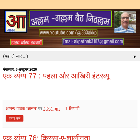
▼
मंगलवार, 6 अक्टूबर 2020
एक व्यंग्य 77 : पहला और आखिरी इंटरव्यू
आनन्द पाठक 'आनन’
पर
4:27 pm
1 टिप्पणी:
शेयर करें
एक व्यंग्य 76: किस्सा-ए-शालीनता