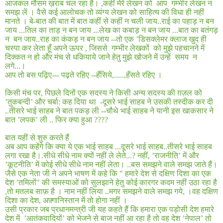
आजकल मौसम ख़राब चल रहा है।
,
कहीं मेरे लेखन को
आप
गम्भीर लेखन न
समझ लें । वैसे कई आलोचक तो व्यंग्य लेखन को साहित्य की विधा ही नहीं
मानते । बे
-
बात की बात में बात कहीं से कहीं न चली जाय
..
राई का पहाड़ न बन
जाय
...
तिल का ताड़ न बन जाय
...
लेख का कबाड़ न बन जाय
...
बात का बतंगड़
न
बन जाय
..
राह का कंकड़ न बन जाय
--
तो एक ’डिसक्लेमर क्लाज खुद ही
चस्पा कर लेता हूँ अपने ऊपर
,
जिससे
गम्भीर लेखकों
को मुझे पहचानने में
दिक्कत न हो और मंच से धकियाये जाने हेतु मुझे खोजने में उन्हें
समय
न
लगे
...
।
आप तो बस पढ़िए
---
पढ़ते रहिए
--
हँसिये
,.....,
हँसते रहिए ।
किसी मंच पर
,
पिछले दिनों एक सदस्य ने किसी अन्य सदस्य की ग़ज़ल को
’तुकबन्दी’ और चर्बा: कह दिया था
-
दूसरे भाई साहब ने उसकी तस्दीक कर दी
..
तीसरे भाई साहब ने बात पकड़ ली
--
चौथे भाई साहब ने यानी इस खाकसार ने
बात ’लपक’ ली
..
फिर क्या हुआ
????
बात यहीं से शुरु करते हैं
अब आप कहेंगे कि क्या ये एक भाई साहब
...
दूसरे भाई साहब
..
तीसरे भाई साहब
लगा रखा है।
.
सीधे सीधे नाम क्यों नहीं ले लेते
...?
नहीं
, ’
राजनीति’ में और
’कूटनीति’ में कोई सीधे सीधे नाम नहीं लेता।
..
बस समझने वाले समझ जाते हैं।
जैसे एक नेता जी ने अपने भाषण में कहे कि
"
हमारे देश से दक्षिण दिशा का एक
देश ’तमिलों
"
की समस्याओं को सुलझाने हेतु कोई कारगर कदम नहीं उठा रहा है
,
तो मतलब साफ़ है । नाम नहीं लिया
..
मगर समझने वाले समझ गये
,
।वह दक्षिण
दिशा का देश
,
अफ़्गानिस्तान में तो होगा नहीं ।
उसी प्रकार जब प्रधानमन्त्री जी यह कहते हैं कि हमारा एक पड़ोसी देश हमारे
देश में
’आतंकवादियों’ को भेजने से बाज नहीं आ रहा है तो वह देश ’नेपाल’ तो