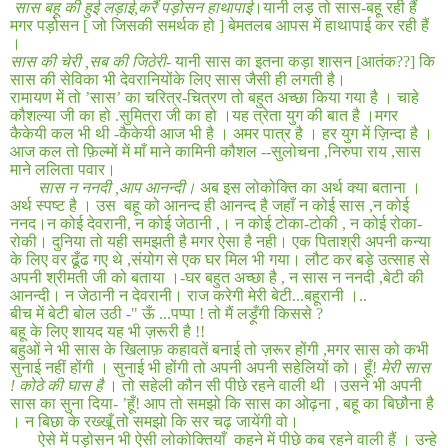
सास बहू की हुई लड़ाई
,
करैं पड़ोसन हाथापाई
।यानी लड़ तो सास-बहू रही हैं
मगर पड़ोसन [ जो जिसकी समर्थक हो ] बेमतलब आपस में हाथापाई कर रही हैं
।
सास की चेरी
,
सब की जिठेरी-
यानी सास का इतना कड़ा शासन
[
आतंक
??]
कि
सास की सेविका भी देवरानियोंके लिए सास जैसी ही लगती है।
रामायण में तो ’सास’ का चरित्र
-
चित्रण तो बहुत अच्छा किया गया है । चाहे
कौशल्या जी का हो
.
सुमित्रा जी का हो ।यह त्रेता युग की बात है ।मगर
कैकेयी कल भी थी -कैकेयी आज भी है । अमर पात्र है । हर युग में ज़िन्दा है ।
आज कल तो फ़िल्मों में माँ माने कामिनी कौशल --सुलोचना
,
निरुपा राय
,
सास
माने ललिता पवार।
सास न ननदी
,
आप आनन्दी।
अब इस लोकोक्ति का अर्थ क्या बताना ।
अर्थ स्पष्ट है । उस
बहू को आनन्द ही आनन्द है जहाँ न कोई सास
,
न कोई
ननद।न कोई देवरानी
,
न कोई जेठानी
,
। न कोई टोका-टोकी
,
न कोई रोका-
रोकी। दुनिया तो यही समझती है मगर ऐसा है नही। एक पिताश्री अपनी कन्या
के लिए वर ढूँढ गए थे
,
संयोग से एक घर मिल भी गया। लौट कर बड़े उत्साह से
अपनी श्रीमती जी को बताया ।
-
घर बहुत अच्छा है
,
न सास न ननदी
,
बेटी की
आनन्दी। न जेठानी न देवरानी। राज करेगी मेरी बेटी
...
बहूरानी ।
..
बीच में बेटी बोल उठी
-"
ऊँ ...पप्पा
!
तो मैं लड़ूँगी किससे ?
बहू के लिए शायद यह भी ज़रूरी है
!!
बहुओं ने भी सास के खिलाफ़ कहावतें बनाई तो ज़रूर होंगी
,
मगर सास को कभी
सुनाई नहीं होंगी । सुनाई भी होंगी तो अपनी अपनी सहेलियों को। हूँ
!
मेरी सास
!
कोठे की घास है
। तो सहेली कौन सी पीछे रहने वाली थी ।उसने भी अपनी
सास का सुना दिया
- ’
हूँ
!
आप तो समझो कि सास का ओढ़ना
,
बहू का बिछौना है
। न बिछा के रख्खूँ तो समझो कि सर चढ़ जायेंगी वो।
ऐसे में पड़ोसन भी ऐसी लोकोक्तियाँ
कहने में पीछे कब रहने वाली हैं । उन्हे