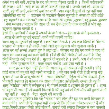
अपने घर की नहीं
,
पड़ोस के घर की ज़्यादा चिन्ता रहती है ।
-
किसी परोपकारी
की तरह। अरे
!
शर्मा के घर की तो बात ही छोड़ दो। उनके यहाँ तो
-
सास भी
रानी
,
बहू भी रानी
,
कौन भरे कूएं का पानी
। अब शहर में कुआँ तो रह नहीं गया
,
लोकोक्ति रह गई ।
पड़ोसन भी चटखारे लेकर सुनाती है
-
सास तो कोठे कोठे
,
बहू चबूतरे।
क्या मतलब
?
मतलब कि सास तो
लुक्का
,
लुक्का
,
बहू बुक्का
,
बुक्का
। क्या मतलब
?
मतलब कि सास तो सब ढंक
-
ढाप के काम करती है और बहू
-
खुल्लम
-
खुल्ला करती है ।
इसी लिए ज्ञानियों ने कहा है
-
अन्धों के आगे रोना--
.
हकला के आगे हकलाना -
-
,
सास के आगे बहू की बड़ाई
--कभी नहीं करनी चाहिए।
सास-बहू पर मुहावरे तो बहुत है ।कहाँ तक गिनाऊँ। जब तक किसी के ’बेलन-
प्रहार’ से घायल न हो जाऊँ
,
जाते जाते एक मुहावरा और सुनाता जाऊँ।
सास मर गई अपनी अखाह तूंबे में छोड़ गई
। मतलब यह कि मर जाने के बाद भी
सास की आत्मा बहू को कष्ट देती है ।वैसे ही जैसे चिड़ियों को डराने के लिए
खेतों में पुतले खड़े कर देते हैं। मुहावरे तो मुहावरे है । हमने -आप ने तो बनाए
नहीं ।मगर प्रचलन में हैं। वक़्त बदल गया है -अब ऐसा नहीं है ।
मगर हर बार ऐसा नहीं होता कि सास
,
बहू का ख़याल नही रखती। कोई
कोई सास तो बहू को बेटी जैसी मानती है । बहू जब कभी रोती है तो सास बड़े
दुलार से उस के आंसू पोछती है । सास छोहहिलीं
,
गोईंठा से आँस पोंछलीं
-[
यह
भोजपुरी कहावत है
]
मतलब जब सास को दुलार
[
छोहहिलीं
]
उमड़ा तो बहू के
आंसू
"
गोईठा
" [
गाँव में सर्वसुलभ ] से पोंछने लगती है।दुलार तो दुलार है । आज
भी बहुत सी सास हैं जो कहती फिरती है मेरी बहू को तो मेरी आँख की पुतरी जानो
--बहू नहीं है --बेटा है --बेटा--बुढ़ापे की लकड़ी--।
अब आप यह न पूछियेगा कि यह
"
गोईठा
"
क्या होता है
?
इस पर कभी विस्तार से
बात करेंगे। अभी तो फ़िलहाल यही समझ ले कि को एक ’गोबर
-
उत्पाद
"
है और
कंडा
,
चिपरी
,
उपला जैसी कोई चीज़ है
,
राबड़ी देवी ज़्यादा विस्तार से बता सकती