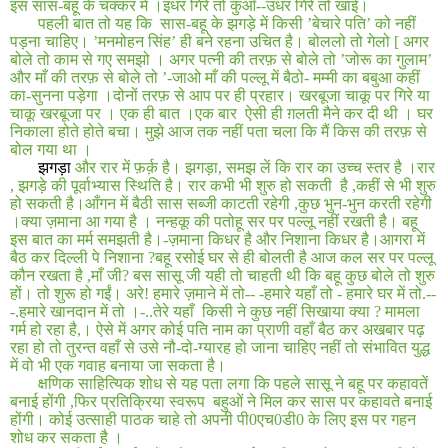
इस सास
-
बहू के चक्कर में ।इधर गिरे तो कुआँ--उधर गिरे तो खाई।
पहली बात तो यह कि
सास
-
बहू के झगड़े में किसी ’बेचारे पति’ को नहीं
पड़ना चाहिए। ’मनमोहन सिंह’ ही बने रहना उचित है। बोललो तो गेलो
[
अगर
बोले तो काम से गए समझो । अगर पत्नी की तरफ़ से बोले तो ’जोरू का गुलाम’
और माँ की तरफ़ से बोले तो ’
-
जाओ माँ की पल्लू में बैठो
-
मम्मी का बबुआ कहीं
का
-
सुनना पड़ेगा ।दोनों तरफ़ से आप पर ही प्रहार। खरबूजा चाकू पर गिरे या
चाकू खरबूजा पर । एक ही बात ।एक बार
ऐसी ही ग़लती मैने कर दी थी । घर
निकाला होते होते बचा। मुझे आज तक नहीं पता चला कि मैं किस की तरफ़ से
बोल गया था ।
झगड़ा
और रार में फ़र्क़ है। झगड़ा
,
समझ लें कि रार का उच्च स्तर है ।रार
, झगड़े की पूर्वाभ्यास स्थिति है। रार कभी भी शुरु हो सकती
है
,
कहीं से भी शुरु
हो सकती है।आँगन में बैठी सास सब्जी काटती रहेगी
,
कुछ भुन
-
भुन करती रहेगी
।क्या ज़माना आ गया है । नन्हकू की पतोहू सर पर पल्लू नहीं रखती है। बहू
इस बात का मर्म समझती है।
-
ज़माना किधर है और निशाना किधर है।आगरा में
बैठ कर दिल्ली पे निशाना
?
बहू रसोई घर से ही बोलती है आज कल सर पर पल्लू
कौन रखता है
,
माँ जी
?
बस सासू जी यही तो चाहती थी कि बहू कुछ बोले तो शुरु
हों। तो शुरू हो गईं। अरे
!
हमारे ज़माने में तो--
-
हमारे यहाँ तो
-
हमारे घर में तो
.
--
-.
हमारे खानदान में तो ।-
..
तेरे यहाँ
किसी ने कुछ नहीं सिखाया क्या
?
मामला
गर्म हो रहा है
,
। ऐसे में अगर कोई पति नाम का प्राणी वहाँ बैठ कर अखबार पढ़
रहा हो तो तुरन्त वहाँ से उसे नौ
-
दो
-
ग्यारह हो जाना चाहिए नहीं तो संभावित युद्ध
में वो भी एक गवाह बनाया जा सकता है।
क्षणिक साहित्यिक शोध से यह पता लगा कि पहले सासू ने बहू पर कहावतें
बनाई होंगी
,
फिर प्रतिक्रिया स्वरूप
बहुओं ने मिल कर सास पर कहावते बनाई
होंगी। कोई उत्साही पाठक चाहे तो अपनी पी0एच0डी0 के लिए इस पर गहन
शोध कर सकता है ।