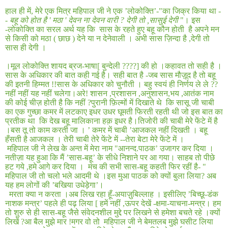
हाल ही में
,
मेरे एक मित्र महिपाल जी ने एक ’लोकोक्ति’
-"
का जिक्र किया था -
-
बहू को होत है
'
मठा
'
देवन ना देवन वारी ? देगी तो
,
सासुई देगी
"
। इस
-
लोकोक्ति का सरल अर्थ यह कि
सास के रहते हुए बहू कौन होती
है अपने मन
से किसी को मठा
(
छाछ
)
देने या न देनेवाली । अभी सास ज़िन्दा है
,
देगी तो
सास ही देगी ।
।मूल लोकोक्ति शायद ब्रज
-
भाषा
[
बुन्देली
????]
की हो ।कहावत तो सही है ।
सास के अधिकार की बात कही गई है। सही बात है
-
जब सास मौज़ूद है तो बहू
की इतनी हिम्मत
!!
सास के अधिकार को चुनौती । बहु स्वयं ही निर्णय ले ले
??
नहीं नहीं यह नहीं चलेगा।अरे
!
शासन
,
प्रशासन
,
अनुशासन
,
भय
,
आतंक नाम
की कोई चीज़ होती है कि नहीं
?
पुरानी फ़िल्मों में दिखाते थे
कि सासू जी चाबी
का एक गुच्छा कमर में लटकाए इधर उधर घूमती फिरती रहती थी जो इस बात का
प्रतीक था
कि देख बहू मालिकाना हक़ इधर है।तिजोरी की चाबी मेरे फेंटे में है
।बस तू तो काम करती जा । ’ कमर में चाबी ’आजकल नहीं दिखती । बहू
हँसती है आजकल । तेरी चाबी तेरे फेंटे में --तेरा बेटा मेरे फेंटे में ।
महिपाल जी ने लेख के अन्त में मेरा नाम
"
आनन्द
.
पाठक’ उजागर कर दिया ।
नतीज़ा यह हुआ कि मैं ’सास
-
बहू’ के सीधे निशाने पर आ गया। साहब तो पीछे
हट गये
,
हमे आगे कर दिया ।
मंच की सभी सास
-
बहू कहती फिर रहीं है
- "
महिपाल जी तो चलो भले आदमी थे ।इस मुआ पाठक को क्यों बुला लिया
?
अब
यह हम लोगों की ’बखिया उधेड़ेगा’।
मरता क्या न करता ।अब लिख रहा हूँ
-
अयाज़ुबिल्लाह । इसीलिए ’बिच्छू
-
डंक
नाशक मन्त्र’ पहले ही पढ़ लिया
[
हमें नहीं
,
ऊपर देखें
-
क्षमा
-
याचना-मन्त्र। हम
तो शुरु से ही सास
-
बहू जैसे संवेदनशील मुद्दे पर लिखने से हमेशा बचते रहे ।क्यों
लिखें
?
आ बैल मुझे मार
!
मगर वो तो
महिपाल जी ने बेमतलब मुझे घसीट लिया