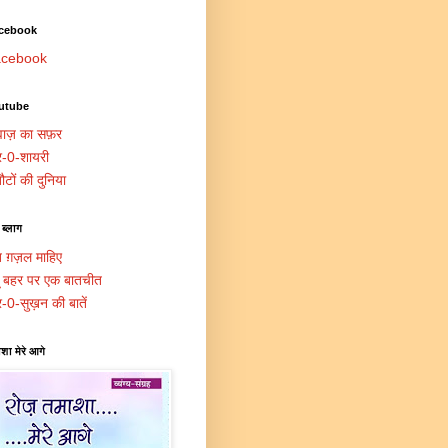
cebook
cebook
utube
ाज़ का सफ़र
र-0-शायरी
ौटों की दुनिया
 ब्लाग
त ग़ज़ल माहिए
दू बहर पर एक बातचीत
र-0-सुख़न की बातें
शा मेरे आगे