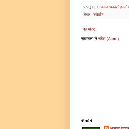
प्रस्तुतकर्ता
आनन्द पाठक 'आनन’
लेबल:
रिपोर्ताज
नई पोस्ट
सदस्यता लें
संदेश (Atom)
मेरे बारे में
आनन्द पाठ