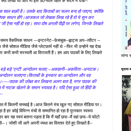
े क्या लिखा था आप भी इसे 50-साल पहले के संदर्भ में देखे--
स साल बाक़ी है। उसके बाद किताबों का चलन बन्द हो जाएगा, क्योंकि
कल्पिक साधन होंगे।आजकल जो लेखक लिख रहे हैं वो ये सुन कर
ते जी ऐसा नहीं हो रहा। सारा दोष अगली पीढ़ी पर लगेगा, जिनके लिखते
समय वैकल्पिक साधन ---इन्टरनेट--फ़ेसबुक--ह्वाट्स अप--त्वीटर --
 जैसे सोशल मीडिया जैसे प्लेटफ़ार्म नहीं थे --फिर भी उन्होने यह देख
ा पर कभी कभी सरस्वती आ विराजती हैं। हम आप पाठकों के लिए लिखते
व्यंग्य 
षों में बड़े बड़े ’एन्टी’ आन्दोलन चलाए --अकहानी--अकविता -अनाटक।
सुदामा 
 अन्दोलन चलाएगा।किताबों के इनकार का आन्दोलन और वह
गा।-----पाठक की उपेक्षा कर लिखना अलग बात है, मगर पाठक की
ल में नाटक खेलने के समान भयावह है। यदि ऐसा हुआ तो हिंदी के
--
बात में कितनी सच्चाई है।आज कितने मंच खुल गए सोशल मीडिया पर।
ै हर कोई विभिन्न मंचों से सम्मानित हो रहा है पुरस्कार स्वरूप
 बार यह स्वयं बताना पड़ता है कि मैं यहाँ छपा--मैं वहां छपा--ये फोटो
ेखॊ--। जोशी जी आगे अपनी व्यथा का विस्तार देते हुए लिखते हैं--