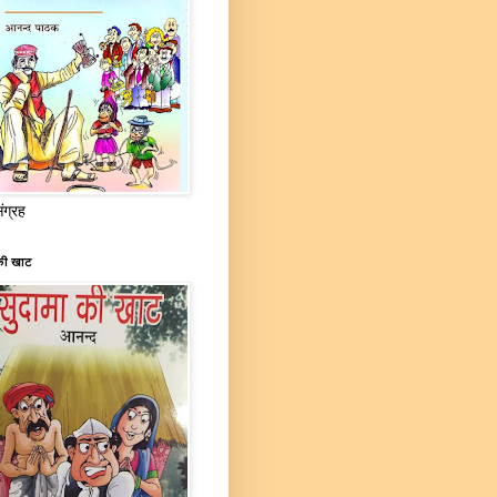
संग्रह
की खाट