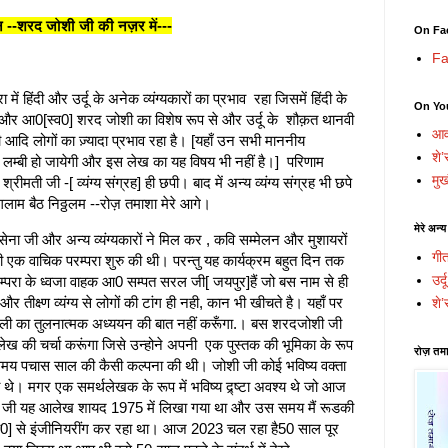
न --शरद जोशी जी की नज़र में---
On Fa
Fa
्रा में हिंदी और उर्दू के अनेक व्यंग्यकारों का प्रभाव रहा जिसमें हिंदी के
On Yo
र आ0[स्व0] शरद जोशी का विशेष रूप से और उर्दू के शौक़त थानवी
आव
 आदि लोगों का ज़्यादा प्रभाव रहा है। [यहाँ उन सभी माननीय
शे’
ूची लम्बी हो जायेगी और इस लेख का यह विषय भी नहीं है।] परिणाम
मुख
रीमती जी -[ व्यंग्य संग्रह] ही छपी। बाद में अन्य व्यंग्य संग्रह भी छपे
लाम बैठ निठ्ठलम --रोज़ तमाशा मेरे आगे।
मेरे अन्य
ेना जी और अन्य व्यंग्यकारों ने मिल कर , कवि सम्मेलन और मुशायरों
गी
ी एक वाचिक परम्परा शुरु की थी। परन्तु यह कार्यक्रम बहुत दिन तक
उर्
 के ध्वजा वाहक आ0 सम्पत सरल जी[ जयपुर]हैं जो बस नाम से ही
और तीक्ष्ण व्यंग्य से लोगों की टांग ही नही, कान भी खीचते है। यहाँ पर
शे’
 शैली का तुलनात्मक अध्ययन की बात नहीं करूँगा.। बस शरदजोशी जी
ख की चर्चा करूंगा जिसे उन्होने अपनी एक पुस्तक की भूमिका के रूप
रोज़ तमा
 समय पचास साल की कैसी कल्पना की थी। जोशी जी कोई भविष्य वक्ता
 थे। मगर एक समर्थलेखक के रूप में भविष्य द्र्ष्टा अवश्य थे जो आज
ी जी यह आलेख शायद 1975 में लिखा गया था और उस समय मैं रूडकी
0] से इंजीनियरींग कर रहा था। आज 2023 चल रहा है50 साल पूर