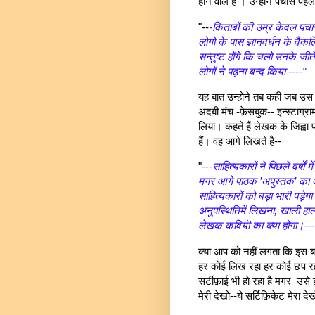
होने वाले है । उन्होने पचास पहल
"--
-किताबों की उम्र केवल पचा
लोगो के पास ज्ञानवर्धन के वै
सन्तुष्ट होंगे कि चलो उनके जी
लोगों ने पढ़ना बन्द किया ----"
यह बात उन्होने तब कही जब उस 
अदबी मंच -फ़ेसबुक-- इन्स्टाग्राम
लिया। कहते हैं लेखक के जिह्व
हैं। वह आगे लिखते है--
"--
-साहित्यकारों ने पिछले वर्
मगर आगे पाठक ’अपुस्तक’ का
साहित्यकारों को बड़ा भारी पड़े
अनुपस्थितिमें लिखना, खाली हा
लेखक कवियॊ का क्या होगा।---
क्या आप को नहीं लगता कि इस 
हर कोई लिख रहा हर कोई छप रहा ह
सर्टीफ़ाई भी हो रहा है मगर उसे हर
मेरी देखो--ये सर्टिफ़िकेट मेरा द