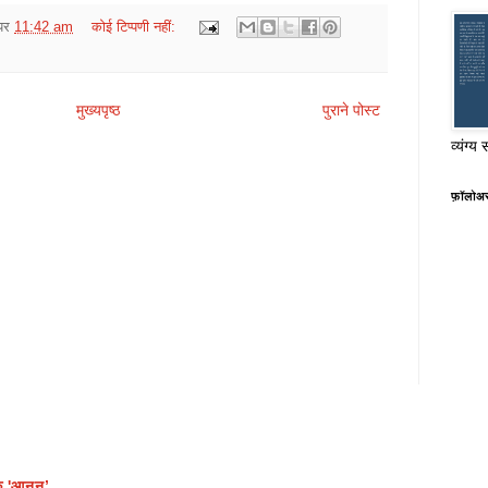
पर
11:42 am
कोई टिप्पणी नहीं:
मुख्यपृष्ठ
पुराने पोस्ट
व्यंग्य 
फ़ॉलोअ
क 'आनन’