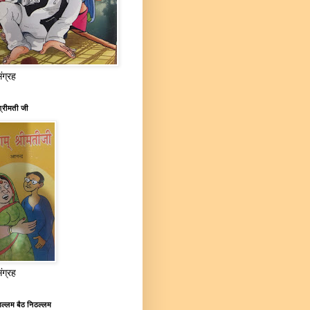
संग्रह
्रीमती जी
संग्रह
ल्लम बैठ निठल्लम