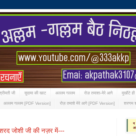
्रीमती जी
सुदामा की खाट
अल्लम गल्लम
रोज़ तमाशा-मेरे आगे
मुखौटे ही
अल्लम गल्लम [PDF Version]
रोज़ तमाशे मेरे आगे [PDF Version]
शरणम श
-शरद जोशी जी की नज़र में---