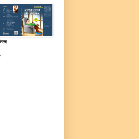
संग्रह
र