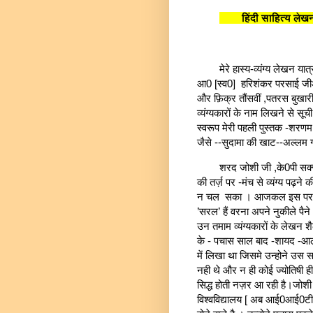
हिंदी साहित्य लेख
मेरे हास्य-व्यंग्य लेखन यात
आ0 [स्व0] हरिशंकर परसाई जीऔ
और फ़िक्र तौंसवीं ,पतरस बुखारी
व्यंग्यकारों के नाम लिखने से स
स्वरूप मेरी पहली पुस्तक -शरणम श्
जैसे --सुदामा की खाट--अल्लम ग
शरद जोशी जी ,के0पी सक्स
की तर्ज़ पर -मंच से व्यंग्य पढ़ने
क
न चल सका । आजकल इस परम्परा
’सरल’ हैं वरना अपने नुकीले पैने 
उन तमाम व्यंग्यकारों के लेखन
के - पचास साल बाद -शायद -आले
में लिखा था जिसमे उन्होने उस
नही थे और न ही कोई ज्योतिषी ही
सिद्ध होती नज़र आ रही है।जोश
विश्वविद्यालय [ अब आई0आई0टी