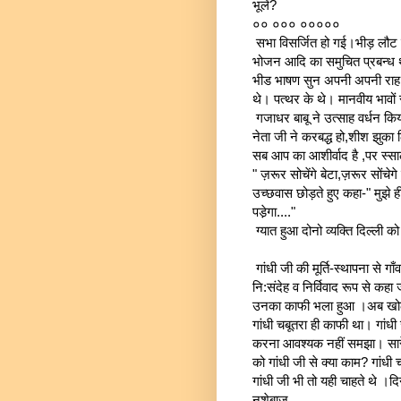
भूलें?
०० ००० ०००००
सभा विसर्जित हो गई।भीड़ लौट
भोजन आदि का समुचित प्रबन्ध
भीड भाषण सुन अपनी अपनी राह ली
थे। पत्थर के थे। मानवीय भावो
गजाधर बाबू ने उत्साह वर्धन किय
नेता जी ने करबद्ध हो,शीश झुका ल
सब आप का आशीर्वाद है ,पर स्साले 
" ज़रूर सोचेंगे बेटा,ज़रूर सोंच
उच्छवास छोड़ते हुए कहा-" मुझे ही 
पडे़गा...."
ग्यात हुआ दोनो व्यक्ति दिल्ली
गांधी जी की मूर्ति-स्थापना से 
नि:संदेह व निर्विवाद रूप से कहा
उनका काफी भला हुआ ।अब खोली म
गांधी चबूतरा ही काफी था। गांधी 
करना आवश्यक नहीं समझा। सारे
को गांधी जी से क्या काम? गांधी 
गांधी जी भी तो यही चाहते थे ।दिन
नशेबाज......