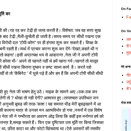
On Fa
र्ति का
Fa
ीधी की।रह रह कर टेढी़ हो जाया करती है। विशेषत: जब वह सत्ता सुख
On Yo
े के बाद टेढी़ ,मैली-कुचैली हो जाती है।समय-समय पर सीधी रखना एक
आव
ा विरोधी दल ’टोपी-कोण" पर ही हंगामा शुरू कर सकते हैं। विपक्ष के
शे’
 बनी रहती है।व्यर्थ में प्रचार करना शुरू कर देंगे-’देखा!,कहते थी न
मुख
ए तो कहना’।इसी अप्रत्यक्ष भय से आक्रान्त ,नेता जी ने अपनी टोपी
 कोसा भी-’ अपने तो पहनते नहीं थे हमें पहना गये।पहनते तो मालूम
ी सीधी रखना कितना दुष्कर व कष्ट साध्य कार्य है। करते रहो
मेरे अन्य
वो तो ’कैबिनेट ’ में घुसे पड़े हैं और हम हैं कि अपनी टोपी सीधी सीधी
गी
उर्
शे’
 बैठे हुए नेता जी भाषण हेतु उठे। माइक के सामने आए।ठक-ठक कर
ेगी तो ? धोखा तो नही देगी? आश्वस्त हुए।तत्पश्चात उपस्थित जन
रोज़ तमा
नुभवी बूचड़ की तरह-’काश ! यह समस्त भीड़ मेरी बूचड़्खाने में आ
सी कल्पना मात्र से उनका मन आत्मविभोर हो गया ,नयनों में एक विशेष
ेता जी ने गम्भीरता का आवरण ओढ़ लिया कि कहीं इस मनोगत हर्ष को
न्त्र है,समझ सकते हैं। फिर एक दॄष्टिपात उस मूर्ति पर किया जिसका
 था, फ़ीता काटा था और फोटो खिंचवाया था।ऐसे अवसरों की तसवीर