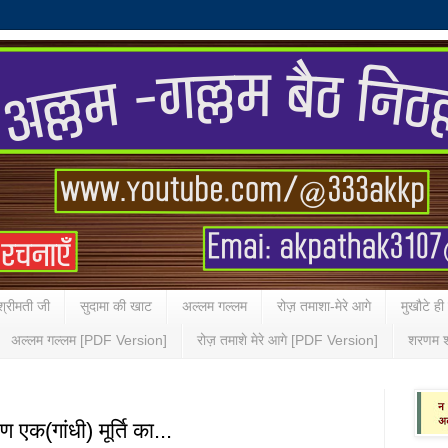
्रीमती जी
सुदामा की खाट
अल्लम गल्लम
रोज़ तमाशा-मेरे आगे
मुखौटे ही
अल्लम गल्लम [PDF Version]
रोज़ तमाशे मेरे आगे [PDF Version]
शरणम श
 एक(गांधी) मूर्ति का...