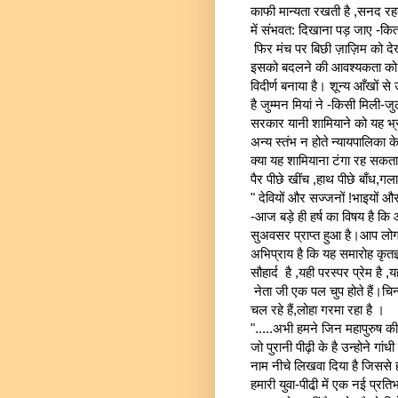
काफी मान्यता रखती है ,सनद रह
में संभवत: दिखाना पड़ जाए -कित
फिर मंच पर बिछी ज़ाज़िम को देखा
इसको बदलने की आवश्यकता को कोई
विदीर्ण बनाया है। शून्य आँखों स
है जुम्मन मियां ने -किसी मिली
सरकार यानी शामियाने को यह भ्र
अन्य स्तंभ न होते न्यायपालिका के 
क्या यह शामियाना टंगा रह सकता थ
पैर पीछे खींच ,हाथ पीछे बाँध,गल
" देवियों और सज्जनों !भाइयों और
-आज बड़े ही हर्ष का विषय है 
सुअवसर प्राप्त हुआ है।आप लोगो न
अभिप्राय है कि यह समारोह कृत
सौहार्द है ,यही परस्पर प्रेम है ,
नेता जी एक पल चुप होते हैं।चि
चल रहे हैं,लोहा गरमा रहा है ।
".....अभी हमने जिन महापुरुष क
जो पुरानी पीढ़ी के है उन्होने गा
नाम नीचे लिखवा दिया है जिससे ह
हमारी युवा-पीढी़ में एक नई प्र