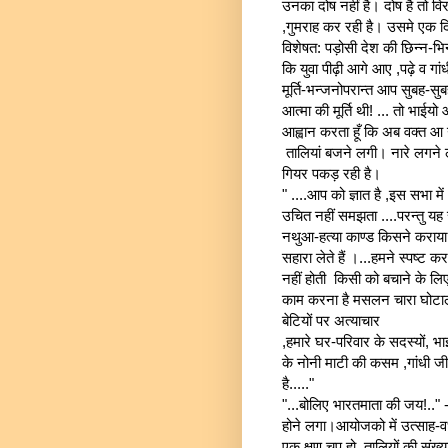
उनका दोष नहीं है। दोष है तो विर
,गुमराह कर रही है। उसमे एक द
विशेषत: पड़ोसी देश की छिन्न-भिन
कि युवा पीढ़ी आगे आए ,पढ़े व ग
मूर्ति-भन्जनोपरान्त आप सुबह-सु
आत्मा की मूर्ति थी! ... तो भाईय
आह्वान करता हूँ कि अब वक्त आ गय
तालियां बजने लगी। नारे लगने लग
गियर पकड़ रही है।
" ....आप को ज्ञात है ,इस सभा में
उचित नहीं समझता ....परन्तु यह 
नथुआ-हत्या काण्ड किसने कराया
सहारा लेते हैं ।...हमने स्पष्ट क
नहीं होती किसी को बचाने के लिए 
काम करना है मसलन चारा घोटाला.
बेटियों पर अत्याचार
,हमारे घर-परिवार के सदस्यों, भा
के नोनी माटी की कसम ,गांधी जी
है....."
"...बोलिए भारतमाता की जय!.." 
होने लगा।आयोजको में उत्साह-वर्
एक क्षण चुप हो ,तालियों की संख्