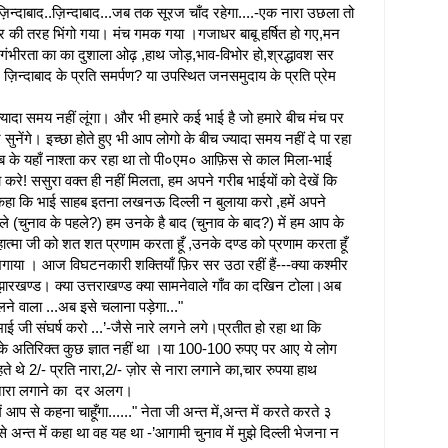
िन्दाबाद..ज़िन्दाबाद...जब तक सूरज चाँद रहेगा....-एक नारा उछला तो
इत्र की तरह भिंगो गया। मंच गमक गया ।गजाधर बाबू हर्षित हो गए,मन
्त गंभीरता का का दुशाला ओढ़ ,हाथ जोड़,भाव-विभोर हो,श्रद्धावश सर
? ज़िन्दाबाद के प्रति समर्पण? या उपस्थित जनसमुदाय के प्रति प्रेम
्यादा समय नहीं लूंगा। और भी हमारे कई भाई है जो हमारे बीच मंच पर
नेंगे। इच्छा होते हुए भी आप लोगो के बीच ज्यादा समय नहीं दे पा रहा
के यहाँ नाश्ता कर रहा था तो पी०एम० आफ़िस से काल मिला-भाई
या करे! ससुरा वक्त ही नहीं मिलता, हम अपने गरीब भाईयों को देखें कि
 कहा कि भाई साहब इतना लखनऊ दिल्ली न बुलाया करो ,हमें अपने
ले (चुनाव के पहले?) हम उनके है बाद (चुनाव के बाद?) में हम आप के
ैं महात्मा जी को शत शत प्रणाम करता हूँ ,उनके दण्ड को प्रणाम करता हूँ
 भगाया । आज विघटनकारी शक्तियाँ फ़िर सर उठा रहीं हैं---क्या कश्मीर
 झारखण्ड। क्या उत्तराखण्ड क्या सामनेवाले गाँव का दखिन टोला।अब
ने वाला ...अब इसे चलाना पड़ेगा..."
ई जी संघर्ष करो ...’-जैसे नारे लगने लगे।प्रतीत हो रहा था कि
के अतिरिक्त कुछ ज्ञात नहीं था ।या 100-100 रुपए पर आए ये लोग
हते थे 2/- प्रति नारा,2/- ज़ोर से नारा लगाने का,चार रुपया हाथ
 नारा लगाने का दर अलग।
 आप से कहना चाहूँगा......" नेता जी अन्त में,अन्त में करते करते ३
अन्त में कहा था वह यह था -’आगामी चुनाव में मुझे दिल्ली भेजना न