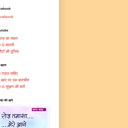
cebook
cebook
utube
ाज़ का सफ़र
र-0-शायरी
ौटों की दुनिया
 ब्लाग
त ग़ज़ल माहिए
दू बहर पर एक बातचीत
र-0-सुख़न की बातें
शा मेरे आगे