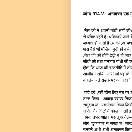
व्यंग्य 014-V : अनावरण एक मू
नेता जी ने अपनी गांधी-टोपी स
से वंचित रहते हैं।धकियाये जान
बाध्यता हो जाती है उनकी ,अन्यथ
पास वैसे भी मौलिक मुद्दों की कमी
,नेता जी की टोपी टेढ़ी न हो जा
सीधी की तथा मनोगत गांधी जी को
होता कि आज की राजनीति में टोप
आजीवन सीधी।अरे! जो पहनते नहीं 
करते-करते सड़क पर आ गए।’
यही दर्द ,यही टीस लिए मंच पर
टेस्ट किया ।आवाज़ बरोबर निकल
समुदाय का अवलोकन किया,किसी अ
जाती और ’वोट’ में बदल जाती! इ
चमक उभर आई। परन्तु अविलम्ब न
लोग ’टुच्चापन’ न समझ लें।लोकत
उन्होने अभी-अभी अनावरण किया