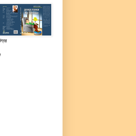
संग्रह
र