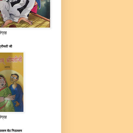
संग्रह
्रीमती जी
संग्रह
ल्लम बैठ निठल्लम