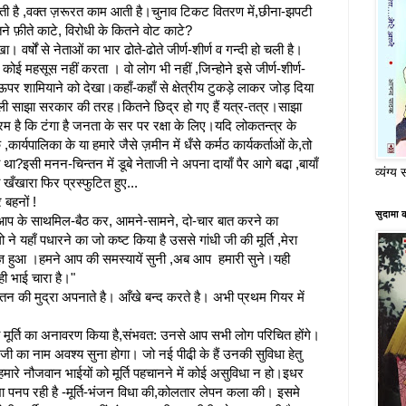
ती है ,वक्त ज़रूरत काम आती है।चुनाव टिकट वितरण में,छीना-झपटी
ने फ़ीते काटे, विरोधी के कितने वोट काटे?
। वर्षों से नेताओं का भार ढोते-ढोते जीर्ण-शीर्ण व गन्दी हो चली है।
 महसूस नहीं करता । वो लोग भी नहीं ,जिन्होने इसे जीर्ण-शीर्ण-
े ऊपर शामियाने को देखा।कहाँ-कहाँ से क्षेत्रीय टुकड़े लाकर जोड़ दिया
-जुली साझा सरकार की तरह।कितने छिद्र हो गए हैं यत्र-तत्र।साझा
म है कि टंगा है जनता के सर पर रक्षा के लिए।यदि लोकतन्त्र के
,कार्यपालिका के या हमारे जैसे ज़मीन में धँसे कर्मठ कार्यकर्ताओं के,तो
ा?इसी मनन-चिन्तन में डूबे नेताजी ने अपना दायाँ पैर आगे बढा़ ,बायाँ
व्यंग्य 
ा खँखारा फिर प्रस्फुटित हुए...
 बहनों !
सुदामा 
कि आप के साथमिल-बैठ कर, आमने-सामने, दो-चार बात करने का
े यहाँ पधारने का जो कष्ट किया है उससे गांधी जी की मूर्ति ,मेरा
ज्ञ हुआ ।हमने आप की समस्यायें सुनी ,अब आप हमारी सुने।यही
यही भाई चारा है।"
न्तन की मुद्रा अपनाते है। आँखे बन्द करते है। अभी प्रथम गियर में
ी मूर्ति का अनावरण किया है,संभवत: उनसे आप सभी लोग परिचित होंगे।
ंधी जी का नाम अवश्य सुना होगा। जो नई पीढी़ के हैं उनकी सुविधा हेतु
मारे नौजवान भाईयों को मूर्ति पहचानने में कोई असुविधा न हो।इधर
तिभा पनप रही है -मूर्ति-भंजन विधा की,कोलतार लेपन कला की। इसमे