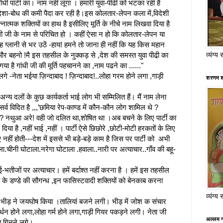
ोधी पार्टी का। नाम नहीं लूंगा । हमारी युवा-पीढी को भटका रही है
िशा-बोध की कमी पैदा कर रही है।इस कोलतार-लेपन कला में,विदेशी
्नात्मक शक्तियों का हाथ है इसीलिए मूर्ति के नीचे नाम लिखवा दिया है
ांधी जी के नाम से परिचित हो । कहीं ऐसा न हो कि कोलतार-लेपन या
बह ग्लानी से भर उठें -हाय! हमने तो जाना ही नहीं कि यह किस महान
व्यंग्य 
ो और बहनो !मै इस तहसील के नुक्कड़ से ,देश की समस्त युवा पीढी़ का
ा है गांधी जी की मूर्ति पहचानने का ,नाम पढने का ......"
े -नेता भईया ज़िन्दाबाद ! ज़िन्दाबाद!..लोहा गरम होने लगा ,गाड़ी
शरणम श
 अन्य दलों के कुछ कार्यकर्ता भाई लोग भी सम्मिलित हैं। मैं नाम लेना
सर्व विदित है ,,,’छमिया रेप-काण्ड में कौन-कौन लोग शामिल थे ?
? नथुआ अरे! वही जो दलित था,शोषित था ।अब बचने के लिए पार्टी का
र दिया है ,नहीं भाई ,नहीं । पार्टी ऐसे छिछोरे ,छोटी-मोटी हरकतों के लिए
नहीं होती---देश में इससे भी बड़े-बड़े काम है जिस पर पार्टी को अभी
चीनी घोटाला.नरेगा घोटाला .हवाला..नारी पर अत्याचार..गाँव की बहू-
ई-भतीजों पर अत्याचार। हमें बर्दाश्त नहीं करना है । हमें इस तहसील
 के डण्डे की सौगन्ध ,इन फासिस्टवादी शक्तियों को बेनकाब करना
व्यंग्य 
-भीड़ ने जयघोष किया ।तालियां बजने लगी। भीड़ में जोश क संचार
धन होने लगा,लोहा गर्म होने लगा,गाड़ी गियर पकड़ने लगी। नेता जी
अल्लम ग
या गिनने लगे।