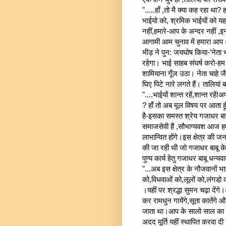
".....हाँ ,तो मै क्या कह रहा था
भाईयो को, श्रमिक भाईयों को यह 
नहीं,हमारे-आप के अन्दर नहीं ,इन
आगामी आम चुनाव में हमारा आप अवश
भीड़ ने पुन: जयघोष किया-’नेता 
रहेगा। भाई साहब संघर्ष करो-हम तु
शामियाना गूँज उठा। नेता चाहे ज
घिए पिटे नारे लगते हैं। तालियां
"....भाईयों शान्त रहें,शान्त र
? हाँ तो अब मूल विषय पर आता ह
है-इसका समस्त श्रेय गजाधर बाबू
समाजसेवी हैं ,सौभाग्यवश आज हम
लाभान्वित होंगे।इस क्षेत्र की ज
की जा रही थी जो गजाधर बाबू 
पुण्य कार्य हेतु गजाधर बाबू धन्यवा
"...अब इस क्षेत्र के नौजवानों 
को,विधवाओं को,लूलों को,लंगडो़ 
।यहीं पर श्रद्धा सुमन चढ़ा देंगे
कर रामधुन गायेंगे,सूता कातेंगे
जाता था।आप के सालो साल का 
अदद मूर्ति यहीं स्थापित करवा दी