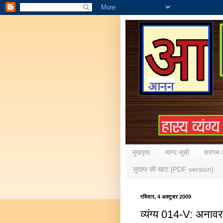
मुखपृष्ठ
व्यंग्य सूची
शरणम श
सुदामा की खाट [PDF version]
रविवार, 4 अक्टूबर 2009
व्यंग्य 014-V: अनावरण