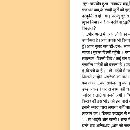
पुन: जयघोष हुआ -गजाधर बाबू ज़
गजाधर बाबू के खादी कुर्ते को 
प्रफुल्लित हो गया। परन्तु तुरन
झुका लिया।नारे के प्रति श्रद्धा
विह्वलता?
"....और अन्त में ,आप लोगो का ज
उपस्थित है।आप उनके भी विचार सु
हूँ।आज सुबह जब डी०एम० साहब 
साहब ! तुरन्त दिल्ली पहुँचो । क्
लख्ननऊ ,दिल्ली देंखे? कई बार
ग्रामीण भाईयों को देखना है ।पह
है ,दिल्ली के हैं।...तो भाईयों म
जिससे उन्होने अंग्रेजों को मार
क्या असम...क्या तमिलनाडु क्या
डण्डा पकड़ने भर से काम नहीं चल
जोरदार तालियां बजने लगी । "भा
किराए की इस भीड़ को इन नारों 
इससे ज्यादा नारा लगाना नहीं चा
लहराने का। डिस्को स्टाईल से
"... तो भाईयो और बहनो ! अन्त में
घन्टे बाद अन्तिआए ,और जो सबसे 