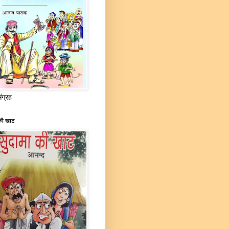
संग्रह
की खाट