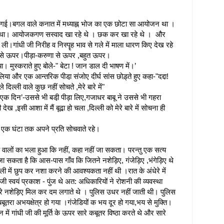
 गई।बगल वाले कनात में मध्याह्न भोज का एक छोटा सा आयोजन था ।
 था। आयोजकगण सस्वाद खा रहे थे । छक कर खा रहे थे । और
।गांधी जी निरीह व निस्पॄह भाव से गले में माला धारण किए देख रहे
ं से ऊपर।पीड़ा-करुणा से ऊपर ,बहुत ऊपर।
ा। मुस्कराते हुए बोले-" बेटा ! जान डाल दी भाषण में।’
िया और एक आन्तरिक पीडा़ संजोए दीर्घ सांस छोड़्ते हुए कहा-"दद्दा!
दिल्ली वाले कुछ नहीं सोचते ,मेरे बारे में"
ेगे एक दिन’-उससे भी बडी़ पीड़ा लिए,गजाधर बाबू ने उससे भी गहरा
देख ,इसी आशा में मैं बूढा़ हो चला ,दिल्ली को मेरे बारे में सोचना ही
 को एक घंटा तक अपने प्रति सोचवाते रहे।
गाँव वालों का भला हुआ कि नहीं, कहा नहीं जा सकता। परन्तु एक सत्य
 जा सकता है कि आस-पास गाँव कि जितने नशेड़िए, गंजेड़िए ,भंगेड़िए थे
ें छुप कर नशा करने की आवश्यकता नहीं थी ।रात के अंधेरे में
जी स्वयं प्रकाश - पुंज थे अत: अधिकारियों ने रोशनी की व्यवस्था
 नशेड़िए मिल कर दम लगाते थे । पुलिस उधर नहीं जाती थी। पुलिस
चबूतरा अभयक्षेत्र हो गया ।गंजेडियों क भय दूर हो गया,भय से मुक्ति।
 में गांधी जी की मूर्ति के ऊपर सारे कबूतर विष्ठा करते थे और सारे