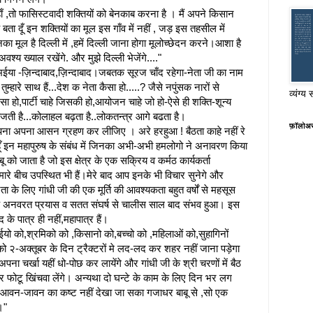
? हाँ ,तो फासिस्टवादी शक्तियों को बेनकाब करना है । मैं अपने किसान
बता दूँ इन शक्तियों का मूल इस गाँव में नहीं , जड़ इस तहसील में
का मूल है दिल्ली में ,हमें दिल्ली जाना होगा मूलोच्छेदन करने।आशा है
्य ख्याल रखेंगे. और मुझे दिल्ली भेजेंगे...."
भईया -ज़िन्दाबाद,ज़िन्दाबाद।जबतक सूरज चाँद रहेगा-नेता जी का नाम
म्हारे साथ हैं...देश क नेता कैसा हो.....? जैसे नपुंसक नारों से
व्यंग्य 
ैसा हो,पार्टी चाहे जिसकी हो,आयोजन चाहे जो हो-ऐसे ही शक्ति-शून्य
 बजती है...कोलाहल बढ़ता है..लोकतन्त्र आगे बढता है।
फ़ॉलोअ
हें!अपना अपना आसन ग्रहण कर लीजिए । अरे हरहुआ ! बैठता काहे नहीं रे
ूँ इन महापुरुष के संबंध में जिनका अभी-अभी हमलोगो ने अनावरण किया
 को जाता है जो इस क्षेत्र के एक सक्रिय व कर्मठ कार्यकर्ता
ारे बीच उपस्थित भी हैं।मेरे बाद आप इनके भी विचार सुनेगे और
नता के लिए गांधी जी की एक मूर्ति की आवश्यकता बहुत वर्षों से महसूस
के अनवरत प्रयास व सतत संघर्ष से चालीस साल बाद संभव हुआ। इस
द के पात्र ही नहीं,महापात्र हैं।
भाईयो को,श्रमिको को ,किसानो को,बच्चो को ,महिलाओं को,सुहागिनों
को २-अक्तूबर के दिन ट्रैक्टरों मे लद-लद कर शहर नहीं जाना पड़ेगा
।अपना चर्खा यहीं धो-पोछ कर लायेंगे और गांधी जी के श्री चरणों में बैठ
 और फोटू खिंचवा लेंगे। अन्यथा दो घन्टे के काम के लिए दिन भर लग
आवन-जावन का कष्ट नहीं देखा जा सका गजाधर बाबू से ,सो एक
।"