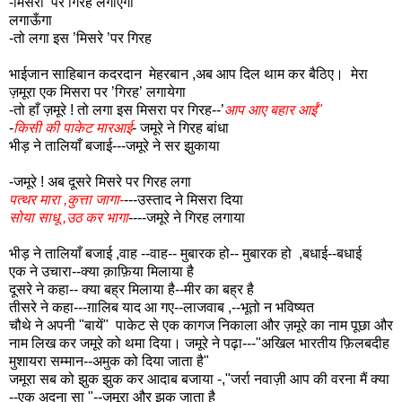
-मिसरा’ पर गिरह लगाएगा
लगाऊँगा
-तो लगा इस ’मिसरे ’पर गिरह
भाईजान साहिबान कदरदान मेहरबान ,अब आप दिल थाम कर बैठिए। मेरा
ज़मूरा एक मिसरा पर ’गिरह’ लगायेगा
-तो हाँ ज़मूरे ! तो लगा इस मिसरा पर गिरह--’
आप आए बहार आई"
-
किसी की पाकेट मारआई
- जमूरे ने गिरह बांधा
भीड़ ने तालियाँ बजाई---जमूरे ने सर झुकाया
-जमूरे ! अब दूसरे मिसरे पर गिरह लगा
पत्थर मारा ,कुत्ता जागा-
---उस्ताद ने मिसरा दिया
सोया साधू ,उठ कर भागा
----जमूरे ने गिरह लगाया
भीड़ ने तालियाँ बजाई ,वाह --वाह-- मुबारक हो-- मुबारक हो ,बधाई--बधाई
एक ने उचारा--क्या क़ाफ़िया मिलाया है
दूसरे ने कहा-- क्या बह्र मिलाया है--मीर का बह्र है
तीसरे ने कहा---ग़ालिब याद आ गए--लाजवाब ,--भूतो न भविष्यत
चौथे ने अपनी "बायें" पाकेट से एक कागज निकाला और ज़मूरे का नाम पूछा और
नाम लिख कर जमूरे को थमा दिया। जमूरे ने पढ़ा---"अखिल भारतीय फ़िलबदीह
मुशायरा सम्मान--अमुक को दिया जाता है"
जमूरा सब को झुक झुक कर आदाब बजाया -,"जर्रा नवाज़ी आप की वरना मैं क्या
--एक अदना सा "--जमूरा और झुक जाता है