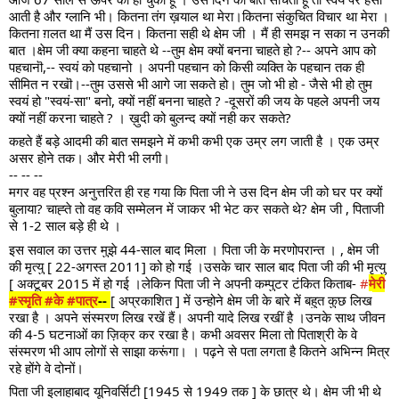
आती है और ग्लानि भी। कितना तंग ख़याल था मेरा।कितना संकुचित विचार था मेरा ।
कितना ग़लत था मैं उस दिन। कितना सही थे क्षेम जी । मैं ही समझ न सका न उनकी
बात ।क्षेम जी क्या कहना चाहते थे --तुम क्षेम क्यों बनना चाहते हो ?-- अपने आप को
पहचानॊ,-- स्वयं को पहचानो । अपनी पहचान को किसी व्यक्ति के पहचान तक ही
सीमित न रखॊ।--तुम उससे भी आगे जा सकते हो। तुम जो भी हो - जैसे भी हो तुम
स्वयं हो "स्वयं-सा" बनो, क्यों नहीं बनना चाहते ? -दूसरों की जय के पहले अपनी जय
क्यों नहीं करना चाहते ? । ख़ुदी को बुलन्द क्यों नही कर सकते?
कहते हैं बड़े आदमी की बात समझने में कभी कभी एक उम्र लग जाती है । एक उम्र
असर होने तक। और मेरी भी लगी।
-- -- --
मगर वह प्रश्न अनुत्तरित ही रह गया कि पिता जी ने उस दिन क्षेम जी को घर पर क्यों
बुलाया? चाह्ते तो वह कवि सम्मेलन में जाकर भी भेट कर सकते थे? क्षेम जी , पिताजी
से 1-2 साल बड़े ही थे ।
इस सवाल का उत्तर मुझे 44-साल बाद मिला । पिता जी के मरणोपरान्त । , क्षेम जी
की मृत्यु [ 22-अगस्त 2011] को हो गई ।उसके चार साल बाद पिता जी की भी मृत्यु
[ अक्टूबर 2015 में हो गई ।लेकिन पिता जी ने अपनी कम्पुटर टंकित किताब-
#
मेरी
#स्मृति
#के
#पात्र
--
[ अप्रकाशित ] में उन्होने क्षेम जी के बारे में बहुत कुछ लिख
रखा है । अपने संस्मरण लिख रखें हैं। अपनी यादे लिख रखीं है ।उनके साथ जीवन
की 4-5 घटनाओं का ज़िक्र कर रखा है। कभी अवसर मिला तो पिताश्री के वे
संस्मरण भी आप लोगों से साझा करूंगा। । पढ़ने से पता लगता है कितने अभिन्न मित्र
रहे होंगे वे दोनों।
पिता जी इलाहाबाद यूनिवर्सिटी [1945 से 1949 तक ] के छात्र थे। क्षेम जी भी थे