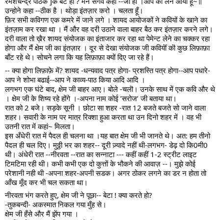
रमेशचन्द्र पाठक ]के बेटे हो ? मैने सगर्व कहा --जी हाँ ।आप को लेने आया हूं~॥
उन्होने कहा --ठीक है । थोड़ा इंतज़ार करो । चलता हूँ।
फ़िर सभी कविगण एक कमरे में जाने लगे । शायद आयोजकों ने कवियों के खाने का
इंतज़ाम कर रखा था । मैं और वह दरी उठाने वाला बाहर बैठ कर इंतज़ार करने लगे।
दरी वाला तो ख़ैर शायद संयोजक का इंताजार कर रहा था पेमेन्ट लेने का चक्कर रहा
होगा और मैं क्षेम जी का इंतज़ार । दूर से देखा संयोजक जी कवियॊं कॊ कुछ लिफ़ाफ़ा
बाँट रहे थे। सोचने लगा कि यह लिफ़ाफ़ा क्यों दिए जा रहे हैं।
-- क्या होगा लिफ़ाफ़े में? शायद -धन्यवाद पत्र होगा- प्रशस्ति पत्र होगा--आप पधारे-
आप ने शोभा बढाई--आप ने काव्य-पाठ किया आदि आदि ।
लगभग एक घंटे बाद, क्षेम जी बाहर आए। बोले -चलॊ। उनके साथ में एक कवि और थे
। क्षेम जी के शिष्य रहे होंगे ।-अपना नाम कोई ’सरोज’ जी बताया था।
रात को 2 बजे। सड़के सूनी । छोटा सा शहर -रात 12 बजते बजते सो जाने वाला
शहर। सवारी के नाम पर मात्र रिक्शा हुआ करता था उन दिनो शहर में । वह भी
उतनी रात में कहां~ मिलता।
इस अँधेरी रात में पैदल ही चलना था ।यह बात क्षेम जी भी जानते थे। अत: हम तीनो
पैदल ही चल दिए। मुठ्ठी भर का शहर-- दूरी ज़्यादे नहीं थी-लगभग- डेढ़ दो कि0मी0
थी। अंधेरी रात --नीरवता --रात का सन्नाटा --- कहीं कहीं 1-2 स्ट्रीट लाइट
टिमटिमा रही थी। कभी कभी एक दो कुत्तों के भौकने की आवाज़ --। मुझे कोई
परेशानी नही थी -अपना शहर-अपनी सडक। अगर ठोकर लगने का डर न होता तो
आँख मूँद कर भी चल सकता था।
नीरवता भंग करते हुए, क्षेम जी ने पूछा-- बेटा ! क्या करते हो?
-तुकबन्दी- अकस्मात निकल गया मुँह से।
क्षेम जी हँसे और मैं झेंप गया ।