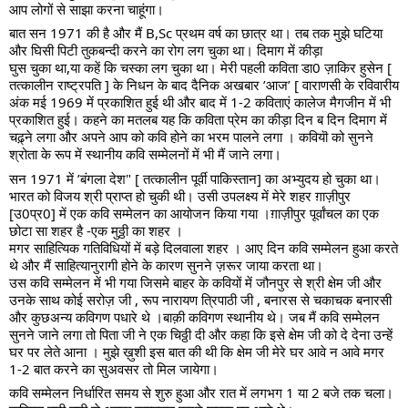
आप लोगों से साझा करना चाहूंगा।
बात सन 1971 की है और मैं B,Sc प्रथम वर्ष का छात्र था। तब तक मुझे घटिया
और घिसी पिटी तुकबन्दी करने का रोग लग चुका था। दिमाग में कीड़ा
घुस चुका था,या कहें कि चस्का लग चुका था। मेरी पहली कविता डा0 ज़ाकिर हुसेन [
तत्कालीन राष्ट्रपति ] के निधन के बाद दैनिक अखबार ’आज’ [ वाराणसी के रविवारीय
अंक मई 1969 में प्रकाशित हुई थी और बाद में 1-2 कविताएं कालेज मैगजीन में भी
प्रकाशित हुई। कहने का मतलब यह कि कविता प्रेम का कीड़ा दिन ब दिन दिमाग में
चढ़्ने लगा और अपने आप को कवि होने का भरम पालने लगा । कवियॊ को सुनने
श्रोता के रूप में स्थानीय कवि सम्मेलनों में भी मैं जाने लगा।
सन 1971 में ’बंगला देश" [ तत्कालीन पूर्वी पाकिस्तान] का अभ्युदय हो चुका था।
भारत को विजय श्री प्राप्त हो चुकी थी। उसी उपलक्ष्य में
मेरे शहर ग़ाज़ीपुर
[उ0प्र0] में एक कवि सम्मेलन का आयोजन किया गया ।ग़ाज़ीपुर पूर्वांचल का एक
छोटा सा शहर है -एक मुठ्ठी का शहर ।
मगर साहित्यिक गतिविधियों में बड़े दिलवाला शहर । आए दिन कवि सम्मेलन हुआ करते
थे और मैं साहित्यानुरागी होने के कारण सुनने ज़रूर जाया करता था।
उस कवि सम्मेलन में भी गया जिसमे बाहर के कवियों में जौनपुर से श्री क्षेम जी और
उनके साथ कोई सरोज़ जी , रूप नारायण त्रिपाठी जी , बनारस से चकाचक बनारसी
और कुछअन्य कविगण पधारे थे ।बाक़ी कविगण स्थानीय थे। जब मैं कवि सम्मेलन
सुनने जाने लगा तो पिता जी ने एक चिठ्ठी दी और कहा कि इसे क्षेम जी को दे देना उन्हें
घर पर लेते आना । मुझे ख़ुशी इस बात की थी कि क्षेम जी मेरे घर आवे न आवे मगर
1-2 बात करने का सुअवसर तो मिल जायेगा।
कवि सम्मेलन निर्धारित समय से शुरु हुआ और रात में लगभग 1 या 2 बजे तक चला।