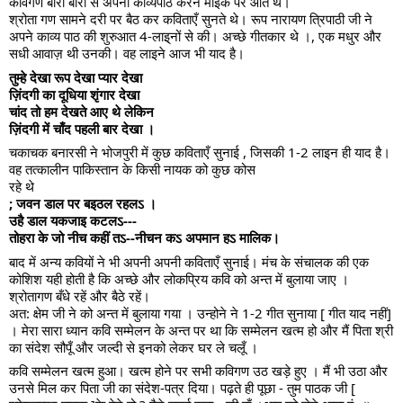
कविगण बारी बारी से अपना काव्यपाठ करने माइक पर आते थे।
श्रोता गण सामने दरी पर बैठ कर कविताएँ सुनते थे। रूप नारायण त्रिपाठी जी ने
अपने काव्य पाठ की शुरुआत 4-लाइ्नों से की। अच्छे गीतकार थे ।, एक मधुर और
सधी आवाज़ थी उनकी। वह लाइने आज भी याद है।
तुम्हे देखा रूप देखा प्यार देखा
ज़िंदगी का दूधिया शृंगार देखा
चांद तो हम देखते आए थे लेकिन
ज़िंदगी में चाँद पहली बार देखा ।
चकाचक बनारसी ने भोजपुरी में कुछ कविताएँ सुनाई , जिसकी 1-2 लाइन ही याद है।
वह तत्कालीन पाकिस्तान के किसी नायक को कुछ कोस
रहे थे
; जवन डाल पर बइठल रहलऽ ।
उहै डाल यकजाइ कटलऽ---
तोहरा के जो नीच कहीं तऽ--नीचन कऽ अपमान हऽ मालिक।
बाद में अन्य कवियों ने भी अपनी अपनी कविताएँ सुनाई। मंच के संचालक की एक
कोशिश यही होती है कि अच्छे और लोकप्रिय कवि को अन्त में बुलाया जाए ।
श्रोतागण बँधे रहें और बैठे रहें।
अत: क्षेम जी ने को अन्त में बुलाया गया । उन्होने ने 1-2 गीत सुनाया [ गीत याद नहीं]
। मेरा सारा ध्यान कवि सम्मेलन के अन्त पर था कि सम्मेलन खत्म हो और मैं पिता श्री
का संदेश सौपूँ और जल्दी से इनको लेकर घर ले चलूँ ।
कवि सम्मेलन खत्म हुआ। खत्म होने पर सभी कविगण उठ खड़े हुए । मैं भी उठा और
उनसे मिल कर पिता जी का संदेश-पत्र दिया। पढ़ते ही पूछा - तुम पाठक जी [