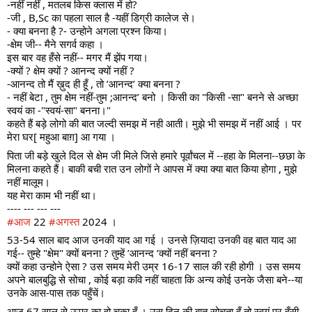
-नहीं नहीं , मतलब किस क्लास में हो?
-जी , B,Sc का पहला साल है -यहीं डिग्री कालेज से।
- क्या बनना है ?- उन्होने अगला प्रश्न किया।
-क्षेम जी-- मैने सगर्व कहा ।
इस बार वह हँसे नहीं-- मगर मैं झेंप गया।
-क्यों ? क्षेम क्यों ? आनन्द क्यों नहीं ?
-आनन्द तो मैं ख़ुद ही हूँ , तो ’आनन्द’ क्या बनना ?
- नहीं बेटा , तुम क्षेम नहीं-तुम ;आनन्द’ बनो । किसी का "किसी -सा" बनने से अच्छा
स्वयं का -"स्वयं-सा" बनना।"
कहते हैं बड़े लोगो की बात जल्दी समझ में नही आती। मुझे भी समझ में नहीं आई । पर
मेरा घर[ महुआ बाग़] आ गया ।
पिता जी बड़े खुले दिल से क्षेम जी मिले जिसे हमारे पूर्वांचल में --हहा के मिलना--छछा के
मिलना कहते हैं। बाकी बची रात उन लोगों ने आपस में क्या क्या बात किया होगा , मुझे
नहीं मालूम।
यह मेरा काम भी नहीं था।
---- --- --- ---
#आज
22
#अगस्त
2024 ।
53-54 साल बाद आज उनकी याद आ गई । उनसे ज़ियादा उनकी वह बात याद आ
गई-- तुम्हे "क्षेम" क्यों बनना ? तुम्हें ’आनन्द ’क्यों नहीं बनना ?
क्यों कहा उन्होने ऐसा ? उस समय मेरी उम्र 16-17 साल की रही होगी । उस समय
अपने बालबुद्धि से सोचा , कोई बड़ा कवि नहीं चाहता कि अन्य कोई उनके जैसा बने--या
उनके आस-पास तक पहुँचें।
आज 67 साल से ऊपर का हो चुका हूँ । उस दिन की बात सोचता हूँ तो स्वयं पर हँसी