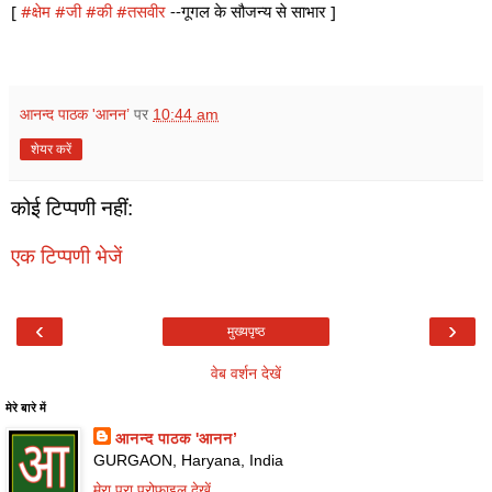
[
#क्षेम
#जी
#की
#तसवीर
--गूगल के सौजन्य से साभार ]
आनन्द पाठक 'आनन’
पर
10:44 am
शेयर करें
कोई टिप्पणी नहीं:
एक टिप्पणी भेजें
‹
›
मुख्यपृष्ठ
वेब वर्शन देखें
मेरे बारे में
आनन्द पाठक 'आनन’
GURGAON, Haryana, India
मेरा पूरा प्रोफ़ाइल देखें