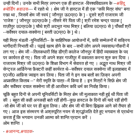
उन्ही दिनों। उनके सभी मित्र लगभग एक ही हास्टल -विस्श्वविद्यालय के --
#हिंदू
#बोर्डिंग
#हाउस
--- में रहते थे । क्षेम जी ने हास्टल में ही एक "कवि मित्र संघ" बना
रखा था , जिसमें क्षेम जी स्वयं [ जौनपुर ऊ0प्र0 के ] - दूसरे श्री राजाराम जी
’राजेश ’ [ जौनपुर उ0प्र0के ] -तीसरे मेरे पिता जी [ श्री रमेश चन्द्र पाठक [
ग़ाज़ीपुर उ0प्र0के ] चौथे श्री अदभुत नाथ मिश्र [ बलिया उ0प्र0 से ] पाँचवाँ श्री
--सर्वेश्वर दयाल-सक्सेना [ बस्ती उ0प्र0 के ] थे।
यही मित्र मंडली -युनिवर्सिटी-- के साहित्यिक आयोजनों में, कवि सम्मेलनों में सक्रिय
भागीदारी निभाती थी। पढ़ाई खत्म होने के बाद --सभी लोग अपने व्यवसाय/नौकरी में
लग गए। क्षेम जी --तिलकधारी सिंह डीग्री कालेज जौनपु्र में हिंदी व्याख्याता के पद
पर कार्यरत हो गए। पिता जी अपने शहर गाजीपुर में वकालत करना शुरु कर दिया ।
राजाराम मिश्र जी उ0प्र0 के शिक्षा विभाग में सेवारत हो गए । अद्भुत नाथ मिश्र जी
सेन्ट्रल आर्डिनेन्स फ़ैक्टरी कहीं कार्यरत थे--सर्वेश्वर दयाल सक्सेना जी इलाहाबाद में
ए0जी0 आफ़िस ज्वाइन कर लिया। पिता जी ने इन सब बातों का ज़िक्र अपनी
अप्र्काशित किताब --" मेरी स्मृति के पात्र--में किया है । इन मित्रों ने सिर्फ़ क्षेम जी
और सर्वेश्वर दयाल सक्सेना जी ही आजीवन कवि धर्म का निर्वाह किया।
चूकिं बहुत दिनॊ से अपनी यूनिवर्सिटी के मित्र क्षेम जी मुलाकात नही हुई थी पिता जी
की । बहुत सी कही अनकही बाते रहीं होगी--कुछ हास्टल के दिनॊ की यादे रहीं होगी
-सो क्षेम जी को घर पर ही बुला लिया। और क्षेम जी भी बिना झिझक आने को तैयार हो
गए। आज इस संस्मरण से अश्रुपूरित नयन से श्रद्धांजलि देते हुए भगवान से प्रार्थना
करता हूँ कि भगवान उनकी आत्मा को शान्ति प्रदान करें ।
ओम शान्ति ।
-
#आनन्द
.
#पाठक
-