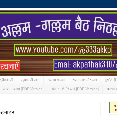
्रीमती जी
सुदामा की खाट
अल्लम गल्लम
रोज़ तमाशा-मेरे आगे
मुखौटे ही
अल्लम गल्लम [PDF Version]
रोज़ तमाशे मेरे आगे [PDF Version]
शरणम श
ज-टमाटर