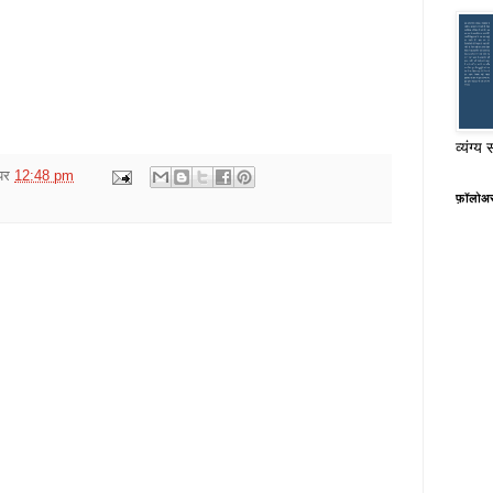
व्यंग्य 
पर
12:48 pm
फ़ॉलोअ