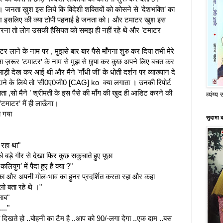
नता ख़ुश इस लिये कि विदेशी शक्तियों को कोसने से ’देशभक्ति’ का
श इसलिए की क्या टोपी पहनाई है जनता को। और टमाटर खुश इस
रना तो लोग उसकी हैसियत को समझ ही नहीं रहे थे और ’टमाटर
 लाने के नाम पर , मुझसे बार बार पैसे माँगना शुरु कर दिया तभी मेरे
िला ज़रूर ’टमाटर’ के नाम से मुझ से छुपा कर कुछ अपने लिए बचत कर
ाड़ी देख कर आई थी और मैने ’गाँधी जी’ के धोती दर्शन पर व्याख्यान दे
ने के लिये तो ’सी0ए0जी0 [CAG] ko क्या लगाता । उनकी रिपोर्ट
ा ,सो मैने ’ श्रीमती के इस पैसे की माँग की खुद ही आडिट करने की
व्यंग्य 
माटर’ मैं ही लाऊँगा।
च गया
सुदामा 
 रहा था"
 बड़े गौर से देखा फिर कुछ सकुचाते हुए पूछा
ियुग’ में पैदा हुए हैं क्या ?"
का और अपनी मोल-भाव का हुनर प्रदर्शित करता रहा और कहा
लो बता रहे थे ।"
साब"
..."
दिखते हो ..बोहनी का टैम है ..आप को 90/-लगा देगा ..एक दाम ..बस