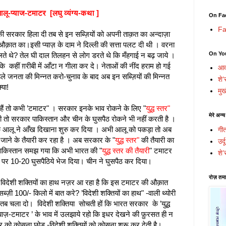
लू-प्याज-टमाटर [लघु व्यंग्य-कथा ]
On Fa
Fa
 की सरकार हिला दी तब से इन सब्ज़ियों को अपनी ताक़त का अन्दाज़ा
त का।इसी प्याज़ के दाम ने दिल्ली की सत्ता पलट दी थी । वरना
On Yo
ालते थे? तेल घी दाल तिलहन से लोग डरते थे कि मँहगाई न बढ़ जाये ।
ि कहीं ग़रीबी में आँटा न गीला कर दे। नेताओं की नींद हराम हो गई
आव
पहले जनता की मिन्नत करो-चुनाव के बाद अब इन सब्ज़ियों की मिन्नत
शे’
या!
मुख
हैं तो कभी ’टमाटर" । सरकार इनके भाव रोकने के लिए "
युद्ध स्तर"
मेरे अन्य
री तो सरकार पाकिस्तान और चीन के घुसपैठ रोकने भी नहीं करती है ।
कि आलू ने आँख दिखाना शुरु कर दिया । अभी आलू को पकड़ा तो अब
गी
ाने के तैयारी कर रहा है । अब सरकार के "
युद्ध स्तर"
की तैयारी का
उर्
पाकिस्तान समझ गया कि अभी भारत की "
युद्ध स्तर की तैयारी
" टमाटर
शे’
 पर 10-20 घुसपैठिये भेज दिया। चीन ने घुसपैठ कर दिया।
रोज़ तमा
 में विदेशी शक्तियों का हाथ नज़र आ रहा है कि इस टमाटर की औक़ात
ज़ी 100/- किलो में बात करे? ’विदेशी शक्तियों का हाथ" -वाली थ्योरी
 तब चला दो। विदेशी शक्तिया सोचती हों कि भारत सरकार के ’युद्ध
प्याज़-टमाटर ’ के भाव में उलझाये रहो कि इधर देखने की फ़ुरसत ही न
को कोसना छोड़ -विदेशी शक्तियों को कोसना शुरू कर देती है।