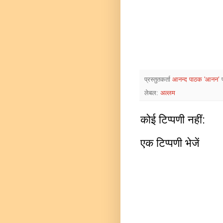
प्रस्तुतकर्ता
आनन्द पाठक 'आनन’
लेबल:
अल्लम
कोई टिप्पणी नहीं:
एक टिप्पणी भेजें