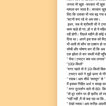
जनता भी खुश -सरकार भी ख़ुश। ज
मामला बन जाता है। सरकार ख़ु
लिए कि उसका भी भाव बढ़ गया व
’चटनी बना रहे थे अब तक।
इधर, जब से श्रीमती जी ने टमाटर
काम खड़े हो गए ,हो न हो ये मह
रही होगी। पिछले महीने ही कोई स
दिया था। अपने इस शक को मिटा
भी आती तो कौन सा एक्शन हो जात
सोची और घोषणा कर दी कि अब ’ट
एक झोला ले कर सब्ज़ी मंडी पहुँ
" भैया ! टमाटर क्या भाव लगाया"
"100/-किलो"
"मगर पहले तो ये 10/-किलो बिक
टमाटर वाले ने मुझे ऊपर से नीचे
" स्साब ! आप सीधे ’सतयुग" से " कल
मैं इसका निहित अर्थ न समझ स
" मगर दूरदर्शन वाले तो 80/- कि
"तो दूर दर्शन पर ही ख़रीद लो स्
"नहीं नहीं ,मैं तो कह रहा था कि...
" देखो स्साब ! आप शरीफ़ आदमी 