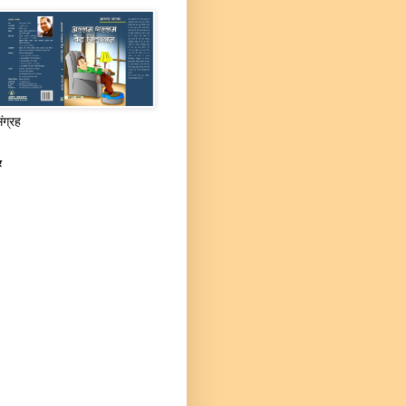
संग्रह
र