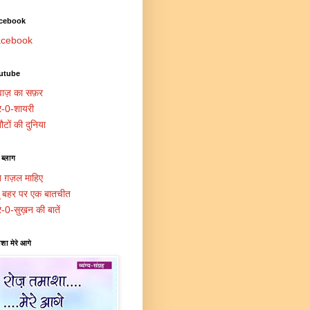
cebook
cebook
utube
ाज़ का सफ़र
र-0-शायरी
ौटों की दुनिया
 ब्लाग
त ग़ज़ल माहिए
दू बहर पर एक बातचीत
र-0-सुख़न की बातें
शा मेरे आगे