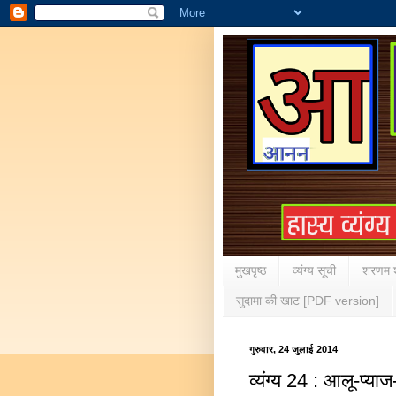
मुखपृष्ठ
व्यंग्य सूची
शरणम श
सुदामा की खाट [PDF version]
गुरुवार, 24 जुलाई 2014
व्यंग्य 24 : आलू-प्या