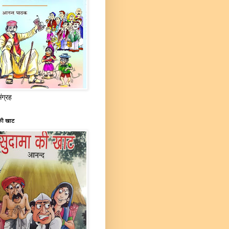
संग्रह
की खाट