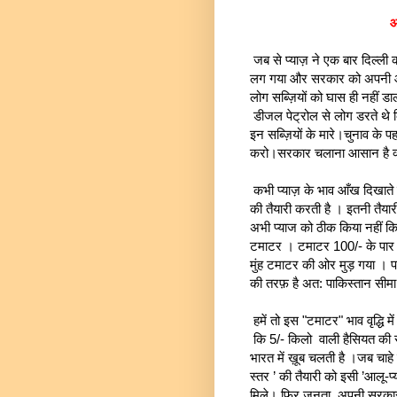
आ
जब से प्याज़ ने एक बार दिल्ली
लग गया और सरकार को अपनी औक़ा
लोग सब्ज़ियों को घास ही नहीं ड
डीजल पेट्रोल से लोग डरते थे क
इन सब्ज़ियों के मारे।चुनाव के 
करो।सरकार चलाना आसान है क्
कभी प्याज़ के भाव आँख दिखाते 
की तैयारी करती है । इतनी तैया
अभी प्याज को ठीक किया नहीं 
टमाटर । टमाटर 100/- के पार ज
मुंह टमाटर की ओर मुड़ गया । 
की तरफ़ है अत: पाकिस्तान सीमा
हमें तो इस "टमाटर" भाव वृद्धि
कि 5/- किलो वाली हैसियत की सब्
भारत में ख़ूब चलती है ।जब चाहे
स्तर ’ की तैयारी को इसी ’आलू-
मिले। फिर जनता ,अपनी सरकार 