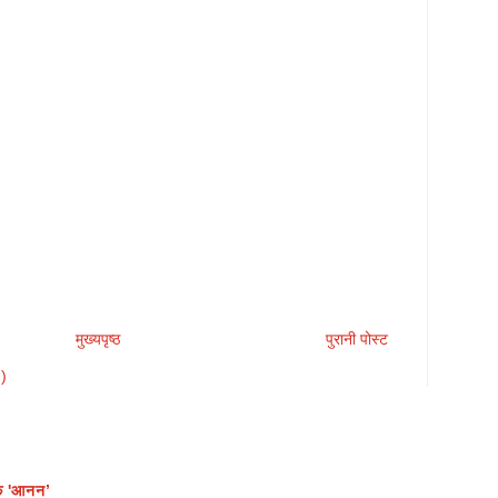
मुख्यपृष्ठ
पुरानी पोस्ट
m)
क 'आनन’