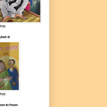
संग्रह
्रीमती जी
संग्रह
ल्लम बैठ निठल्लम