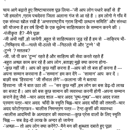
चाय आगे बढ़ाते हुए शिष्टाचारवश पूछ लिया--’जी आप लोग पधारे कहाँ से हैं’
’जी हमलोग ,ग्राम पचदेवरा जिला अलाना गंज से आ रहे है । हम लोगो ने गाँव में
एक संस्था खोल रखी है ’अन्तरराष्ट्रीय ग्राम हिन्दी उत्थान समिति" और संस्था
की योजना है हर वर्ष हिन्दी के एक मूर्धन्य साहित्यकार के सम्मान करने की ।
-पंजीकॄत है? -मैने पूछा
-जी अभी नहीं ,हो जायेगी ,बहुत से साहित्यकार जुड़ रहें है हम से --सक्रिय भी-
-,निष्क्रिय भी---नल्ले भी-ठल्ले भी --निठल्ले भी और ’टुन्ने ’ भी
-टुन्ने ? मतलब?
-जी. जो पी कर ’टुन्न’ रहते है और साहित्य की सेवा करते रहते हैं
-बहुत अच्छा काम कर रहे है आप लोग ,बताइए मुझे क्या करना होगा-
’-कुछ नहीं जी। आप को कुछ नहीं करना है --आप को तो बस हाँ करना है ---
अपना सम्मान करवाना है --’सम्मान’ हम कर देंगे -- ’सामान’ आप कर दें ।
बाक़ी सब ’हिरवाना ’ जी सँभाल लेंगे"---फ़लाना जी ने बताया
हिरवाना जी ने बात उठा ली --- "सर कुछ नहीं ,हम लोग का बस डेढ़-दो लाख
का बजट है। आप को बस कुछ सामान की व्यवस्था करनी होगी -अपना सम्मान
कराने हेतु जैसे --चार अदद शाल --चार अदद ’पुष्प-गुच्छ"---चार अदद रजत
प्रमाण पत्र--चार अदद चाँदी के स्मॄति चिह्न--चार अदद चाँदी की तश्तरी--चार
अदद फोटोग्राफ़र-- चालीस निमन्त्रण पत्र--- टेन्ट-कुर्सी की व्यवस्था
-चालीस आदमियों के अल्पाहार की व्यवस्था---कुछ प्रेस वालों के लिए स्मॄति
चिह्न --- सब डेढ़-दो लाख के अन्दर हो जायेगा
-’अच्छा--- तो आप लोग क्या करेंगे?- मैने मन की क्षुब्धता दबाते हुए पूछा