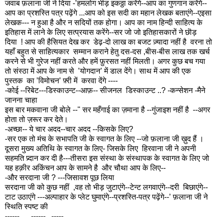
जवाब फ़लाना जी ने दिया -’हमलोग भीड़ इकठ्ठा करेंगे--आप का गुणगान करेंगे--
आप का प्रशस्ति पत्र पढ़ेंगे ...आप को इस सदी का महान लेखक बताएंगे--एइसा
लेखक--- न हुआ है और न सदियों तक होगा। आप का नाम हिन्दी साहित्य के
इतिहास में लाने के लिए सत्प्रयास करेंगे--सर जो जो इतिहासकारों ने छॊड़
दिया ! आप की हैसियत देख कर डेढ़-दो लाख का बजट ज़्यादा नहीं है वरना तो
यहाँ बहुत से साहित्यकार सम्मान कराने हेतु दस-दस ,बीस-बीस लाख तक खर्च
करने से भी गुरेज नहीं करते और हमें फ़ुरसत नहीं मिलती। अगर कुछ बच गया
तो संस्ठा में आप के नाम से ’योगदान’ में डाल देंगे। साथ में आप की एक
पुस्तक का ’विमोचन’ फ़्री में करवा देंगे ----
-कोई --रिबेट---डिस्काउन्ट--आफ़-- सीजनल डिस्काउन्ट ..? -कन्सेशन -मैने
जानना चाहा
इस बार मकवाना जी बोले --" सर महँगाई का ज़माना है --गुंजाइश नहीं है --अगर
होता तो ज़रूर कर देते।
-अच्छा-- ये चार अदद--चार अदद --किसके लिए?
-सर एक तो मंच के सभापति जी के स्वागत के लिए --जो फ़लाना जी ख़ुद हैं ।
दूसरा मुख्य अतिथि के स्वागत के लिए- जिसके लिए हिरवाना जी ने अपनी
सहमति प्र्दान कर दी है---तीसरा इस संस्था के संस्थापक के स्वागत के लिए जो
यह हक़ीर अकिंचन आप के सामने है और चौथा आप के लिए--
-और सरदाना जी ? ---जिसावश पूछ लिया
सरदाना जी को कुछ नहीं ,वह तो भीड़ जुटाएंगे--टेन्ट लगवाएंगे--दरी बिछाएंगे--
टाट उठाएंगे ---अल्पाहार के प्लेट घुमाएंगे--प्रशस्ति-पत्र पढ़ेंगे--’ फ़लाना जी ने
स्थिति स्पष्ट की
------
------
-----