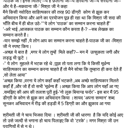
-पाठक जी ! इनसे मिलिए --ये हैं फ़लाना जी--ये हिरवाना जी--ये सरदाना जी--
और ये है--मकवाना जी-’ मिश्रा जी ने कहा
मैने किसी नवोदित साहित्यकार की तरह 90 डीग्री कोण से झुक कर
अभिवादन किया और आने का प्रयोजन पूछ ही रहा था कि मिश्रा जी सदा की
भाँति बीच में ही बोल उठे-""ये लोग ’पाठक’ का सम्मान करना चाहते हैं"
’-अरे भाई ,आजकल पाठक का सम्मान कौन करता है-? --सब लेखक का
सम्मान करते है।
-यार समझे नहीं ,ये लोग आप का सम्मान करना चाहते है-पाठक जी का -मिश्रा
जी ने स्पष्ट किय।
-अच्छा ये बात है ,मगर ये लोग तुम्हें मिले कहाँ?-- मन में उत्सुकता जगी और
लड्डू भी फूटे ।
-" ये लोग मुहल्ले में भटक रहे थे ,पूछा तो पता लगा कि ये किसी मूर्धन्य
साहित्यकार का सम्मान करना चाहते हैं तो मैने सोचा कि तुम्हारा ही करा देते हैं
,सो लेता आया"
’अच्छा किया ,वरना ये लोग कहाँ कहाँ भटकते ,अब अच्छे साहित्यकार मिलते
कहाँ हैं ,और जो हैं वो सभी ’मूर्धन्य हैं ।अच्छा किया कि आप लोग यहाँ आ गए
.समझिए की आप की तलाश पूरी हुई-’नो लुक बियान्ड फर्दर"- इस बार मैं 95
डीग्री के कोण से झुक कर अभिवादन किया ।शायद ’अपना सम्मान’ शब्द
सुनकर अभिवादन में रीढ़ की हड्डी में 5 डिग्री का और झुकाव आ गया
श्रीमती जी ने चाय भिजवा दिया । श्रीमती जी की धारणा है कि यदि कोई आए
तो उसे जल्दी से भगाना हो चाय पिलाइए कि वो ’टरके’। मगर मिश्रा जी उन
प्राणियों में से न थे।