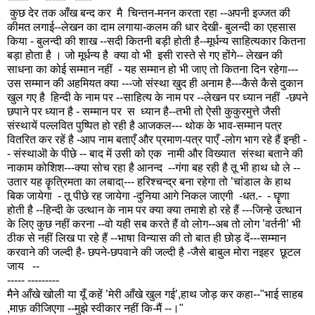
कुछ देर तक आँख बन्द कर मै चिन्तन-मनन करता रहा --अपनी इज्जत की
कीमत लगाई--लेखन का दाम लगाया-कलम की धार देखी- बुलन्दी का एहसास
किया - बुलन्दी की शाख --सदी कितनी बड़ी होती है--मूर्धन्य साहित्यकार कितना
बड़ा होता है । जो मूर्धन्य है क्या वो भी इसी रास्ते से गए होंगे-- लेखन की
साधना का कोई सम्मान नहीं - यह सम्मान हो भी जाए तो कितना दिन रहेगा---
उस सम्मान की अहमियत क्या ---जो संस्था खुद ही अनाम है---कैसे कैसे दुकान
खुल गए है हिन्दी के नाम पर --साहित्य के नाम पर --लेखन पर ध्यान नहीं -छपने
छपाने पर ध्यान है - सम्मान पर स ध्यान है--तभी तो ऐसी कुकुरमुत्ते जैसी
संस्थायें पल्लवित पुष्पित हो रही है आजकल--- थोक के भाव-सम्मान पत्र
वितरित कर रहें है -आप नाम बताएँ और प्रमाण-पत्र पाएँ -लोग भाग रहे हैं इन्ही -
- संस्थाऒ के पीछे -- बाद में उसी को एक नामी और विख्यात संस्था बताने की
नाकाम कोशिश---क्या सोच रहा है आनन्द --गंगा बह रही है तू भी हाथ धो ले --
उतार यह कॄत्रिमता का लबादा्--- हरिश्चन्द्र बना रहेगा तो ’चांडाल के हाथ
बिक जायेगा - तू पीछे रह जायेगा -दुनिया आगे निकल जाएगी -धत.- - घॄणा
होती है --हिन्दी के उत्थान के नाम पर क्या क्या तमाशे हो रहे हैं ---जिन्हे उत्थान
के लिए कुछ नहीं करना --वो यही सब करते हैं वो लोग--अब तो लोग ’वर्तनी’ भी
ठीक से नहीं लिख पा रहे हैं --भाषा विन्यास की तो बात ही छोड़ दें---सम्मान
करवाने की जल्दी है- छपने-छपवाने की जल्दी है -जैसे बाबुल मोरा नइहर छूटल
जाय --
-----
---------
मैने आँखे खोली या यूँ कहें ’मेरी आँखे खुल गई’,हाथ जोड़ कर कहा--"भाई साहब
,माफ़ कीजिएगा --मुझे स्वीकार नहीं कि-मैं --।"