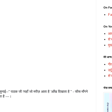
On Fa
Fa
On Yo
आव
शे’
मुख
मेरे अन्य
गी
उर्
शे’
रोज़ तमा
नाई--" पाठक जी !यहाँ जो मरीज़ आता है ’आँख दिखाता है " - फीस माँगने 
त है ---।