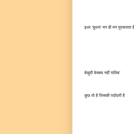
इधर ’बुधना’ मन ही मन मुस्कराता ह
बेख़ुदी बेसबब नहीं ग़ालिब’
कुछ तो है जिसकी पर्दादारी है 