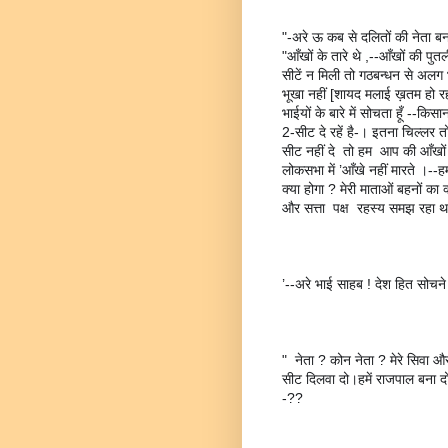
"-अरे ऊ कब से दलितों की नेता बन
"आँखों के तारे थे ,--आँखों की प
सीटें न मिली तो गठबन्धन से अलग भी ह
भूखा नहीं [शायद मलाई ख़तम हो रही है
भाईयों के बारे में सोचता हूँ --किसान 
2-सीट दे रहें है-। इतना चिल्लर
सीट नहीं दे  तो हम  आप की आँखों 
लोकसभा में ’आँखे नहीं मारते ।--ह
क्या होगा ? मेरी माताओं बहनों का क
और सत्ता  पक्ष  रहस्य समझ रहा 
’--अरे भाई साहब ! देश हित सोचने 
"  नेता ? कोन नेता ? मेरे सिवा और
सीट दिलवा दो।हमें राजपाल बना दो 
-??