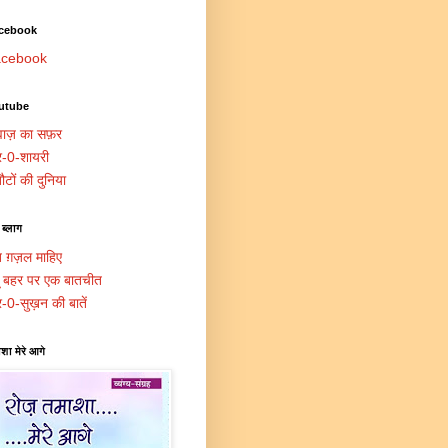
cebook
cebook
utube
ाज़ का सफ़र
र-0-शायरी
ौटों की दुनिया
 ब्लाग
त ग़ज़ल माहिए
दू बहर पर एक बातचीत
र-0-सुख़न की बातें
शा मेरे आगे