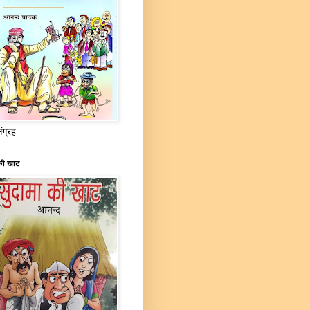
संग्रह
की खाट