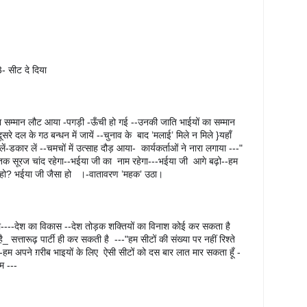
 3- सीट दे दिया
ा सम्मान लौट आया -पगड़ी -ऊँची हो गई --उनकी जाति भाईयों का सम्मान 
 दल के गठ बन्धन में जायें --चुनाव के  बाद ’मलाई’ मिले न मिले }यहाँ 
-डकार लें --चमचों में उत्साह दौड़ आया-  कार्यकर्ताओं ने नारा लगाया ---" 
तक सूरज चांद रहेगा--भईया जी का  नाम रहेगा---भईया जी  आगे बढ़ो--हम 
ैसा हो? भईया जी जैसा हो   ।-वातावरण ’महक’ उठा।
या----देश का विकास --देश तोड़क शक्तियों का विनाश कोई कर सकता है 
सत्तारूढ़ पार्टी ही कर सकती है  ---"हम सीटों की संख्या पर नहीं रिश्ते 
ं --हम अपने ग़रीब भाइयों के लिए  ऐसी सीटों को दस बार लात मार सकता हूँ -
म ---