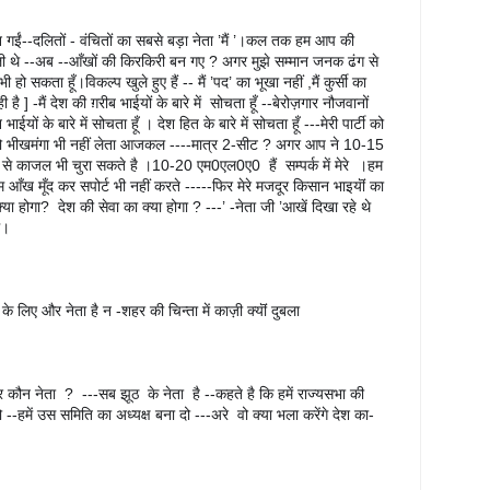
 गईं--दलितों - वंचितों का सबसे बड़ा नेता ’मैं ’।कल तक हम आप की 
ुतली थे --अब --आँखों की किरकिरी बन गए ? अगर मुझे सम्मान जनक ढंग से 
ो सकता हूँ।विकल्प खुले हुए हैं -- मैं ’पद’ का भूखा नहीं ,मैं कुर्सी का 
 ] -मैं देश की ग़रीब भाईयों के बारे में  सोचता हूँ --बेरोज़गार नौजवानों 
भाईयों के बारे में सोचता हूँ । देश हित के बारे में सोचता हूँ ---मेरी पार्टी को 
 तो भीखमंगा भी नहीं लेता आजकल ----मात्र 2-सीट ? अगर आप ने 10-15 
से काजल भी चुरा सकते है ।10-20 एम0एल0ए0  हैं  सम्पर्क में मेरे  ।हम 
म आँख मूँद कर सपोर्ट भी नहीं करते -----फिर मेरे मजदूर किसान भाइयॊं का 
्या होगा?  देश की सेवा का क्या होगा ? ---’ -नेता जी ’आखें दिखा रहे थे 
थ।
के लिए और नेता है न -शहर की चिन्ता में काज़ी क्यॊं दुबला 
 कौन नेता  ?  ---सब झूठ  के नेता  है --कहते है कि हमें राज्यसभा की 
--हमें उस समिति का अध्यक्ष बना दो ---अरे  वो क्या भला करेंगे देश का-