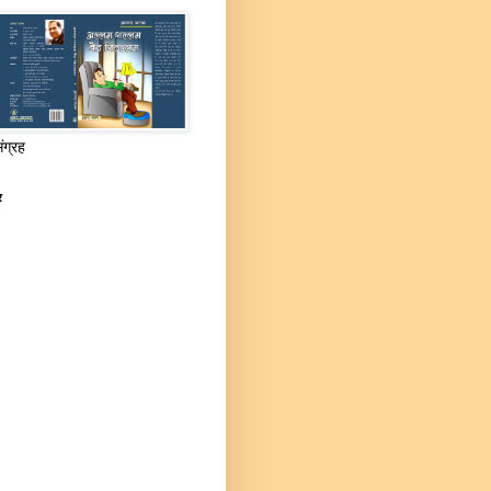
संग्रह
र