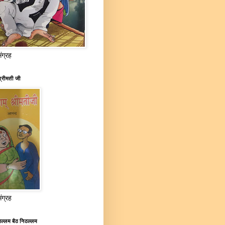
संग्रह
्रीमती जी
संग्रह
ल्लम बैठ निठल्लम