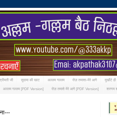
्रीमती जी
सुदामा की खाट
अल्लम गल्लम
रोज़ तमाशा-मेरे आगे
मुखौटे ही
अल्लम गल्लम [PDF Version]
रोज़ तमाशे मेरे आगे [PDF Version]
शरणम श
ना---