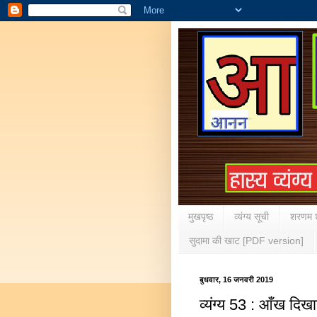
मुखपृष्ठ
व्यंग्य सूची
शरणम श
सुदामा की खाट [PDF version]
बुधवार, 16 जनवरी 2019
व्यंग्य 53 : आँख दिखा