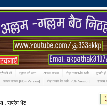
्रीमती जी
सुदामा की खाट
अल्लम गल्लम
रोज़ तमाशा-मेरे आगे
मुखौटे ही
अल्लम गल्लम [PDF Version]
रोज़ तमाशे मेरे आगे [PDF Version]
शरणम श
ा : सप्रेम भेंट