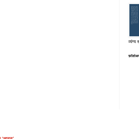
व्यंग्य 
फ़ॉलोअ
क 'आनन’