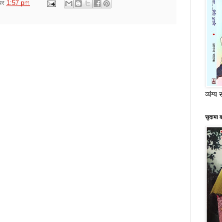
पर
1:57 pm
व्यंग्य 
सुदामा 