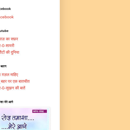
cebook
cebook
utube
ाज़ का सफ़र
र-0-शायरी
ौटों की दुनिया
 ब्लाग
त ग़ज़ल माहिए
दू बहर पर एक बातचीत
र-0-सुख़न की बातें
शा मेरे आगे