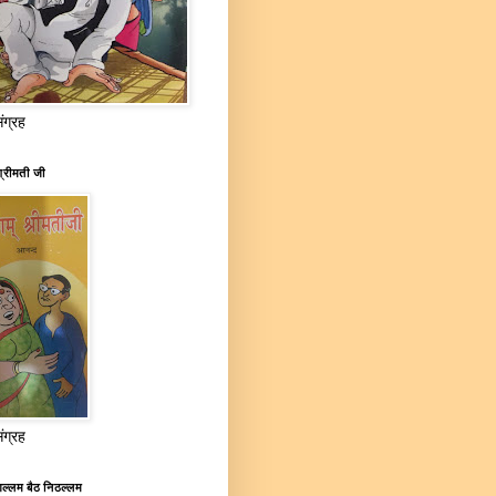
संग्रह
्रीमती जी
संग्रह
ल्लम बैठ निठल्लम