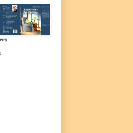
संग्रह
र