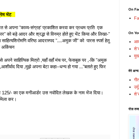
On Fa
्रेम भेंट
Fa
नत से अपना "काव्य-संग्रह’ प्रकाशित करवा कर प्रथम प्रति एक
On Yo
र" को बड़े आदर और श्रद्धा से विनम्र होते हुए भेंट किया और लिखा-"
्धेय साहित्यशिरोमणि वरिष्ठ आदरास्पद "....अमुक जी" को पारस स्पर्श हेतु
आव
एक अकिंचन
शे’
मुख
े अपने साहित्यिक मित्रो ,यहाँ वहाँ मंच पर, फेसबुक पर ,-कि "अमुक
आशीर्वाद दिया ,मुझे अपना बेटा कहा--धन्य हो गया ..."बताते हुए फिर
मेरे अन्य
गी
उर्
; ने 125/- का एक मनीआर्डर उस नवोदित लेखक के नाम भेंज दिया।
शे’
य मिला कर।
रोज़ तमा