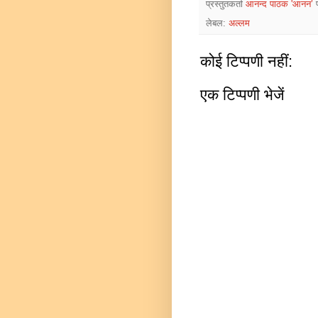
प्रस्तुतकर्ता
आनन्द पाठक 'आनन’
लेबल:
अल्लम
कोई टिप्पणी नहीं:
एक टिप्पणी भेजें