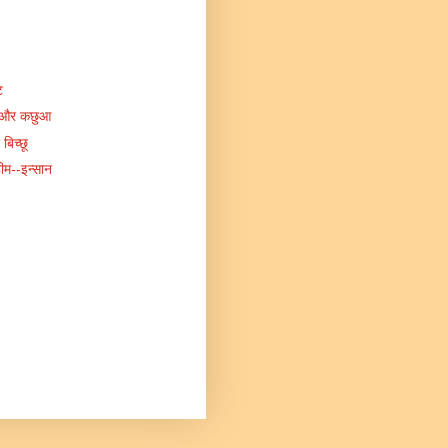
ट
श और कछुआ
बिच्छू
हीम--इन्सान