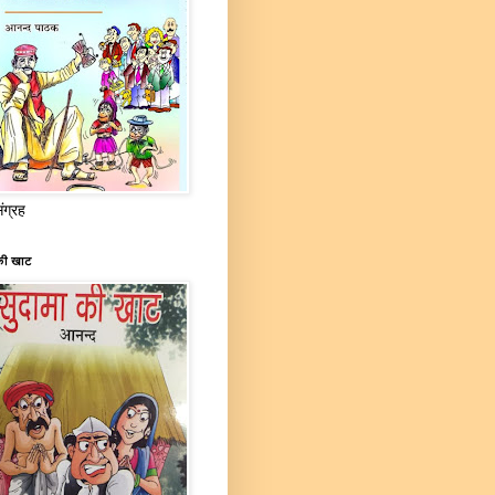
संग्रह
की खाट